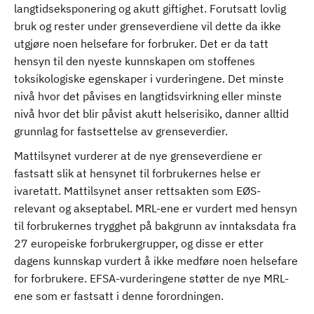
langtidseksponering og akutt giftighet. Forutsatt lovlig
bruk og rester under grenseverdiene vil dette da ikke
utgjøre noen helsefare for forbruker. Det er da tatt
hensyn til den nyeste kunnskapen om stoffenes
toksikologiske egenskaper i vurderingene. Det minste
nivå hvor det påvises en langtidsvirkning eller minste
nivå hvor det blir påvist akutt helserisiko, danner alltid
grunnlag for fastsettelse av grenseverdier.
Mattilsynet vurderer at de nye grenseverdiene er
fastsatt slik at hensynet til forbrukernes helse er
ivaretatt. Mattilsynet anser rettsakten som EØS-
relevant og akseptabel. MRL-ene er vurdert med hensyn
til forbrukernes trygghet på bakgrunn av inntaksdata fra
27 europeiske forbrukergrupper, og disse er etter
dagens kunnskap vurdert å ikke medføre noen helsefare
for forbrukere. EFSA-vurderingene støtter de nye MRL-
ene som er fastsatt i denne forordningen.