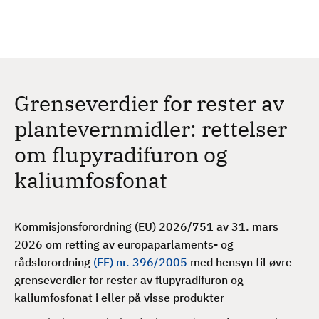
H
c
h
o
p
p
t
Grenseverdier for rester av
i
l
plantevernmidler: rettelser
h
om flupyradifuron og
o
v
kaliumfosfonat
e
d
i
Kommisjonsforordning (EU) 2026/751 av 31. mars
n
2026 om retting av europaparlaments- og
n
rådsforordning
(EF) nr. 396/2005
med hensyn til øvre
h
grenseverdier for rester av flupyradifuron og
o
kaliumfosfonat i eller på visse produkter
l