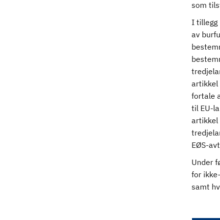
som tils
I tilleg
av burfu
bestemm
bestemm
tredjela
artikkel
fortale
til EU-l
artikkel
tredjela
EØS-avt
Under fø
for ikke
samt hvo