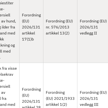
iestiter
ke-
rsiell
Forordning
 av hund,
(EU)
Forordning (EU)
Forordning (EU)
 ilder fra
2026/131
nr. 576/2013
2026/131
land med
artikkel
artikkel 13(2)
vedlegg II
ikk
17(1)b
kning og
ll med
.
 fra visse
lsekrav
ke-
rsiell
Forordning
 av
Forordning
Forordning (EU)
(EU)
 fra
(EU) 2021/1933
2026/131
2026/131
land med
artikkel 1(2)
vedlegg III
artikkel 28