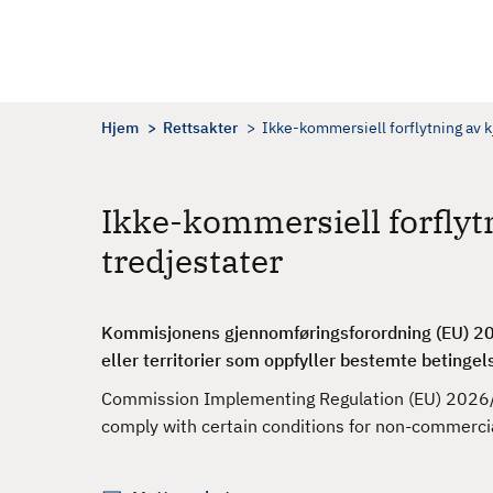
H
o
p
p
t
Hjem
Rettsakter
Ikke-kommersiell forflytning av kj
i
l
h
Ikke-kommersiell forflytn
o
tredjestater
v
e
d
Kommisjonens gjennomføringsforordning (EU) 202
i
eller territorier som oppfyller bestemte betingel
n
n
Commission Implementing Regulation (EU) 2026/63
h
comply with certain conditions for non-commerc
o
l