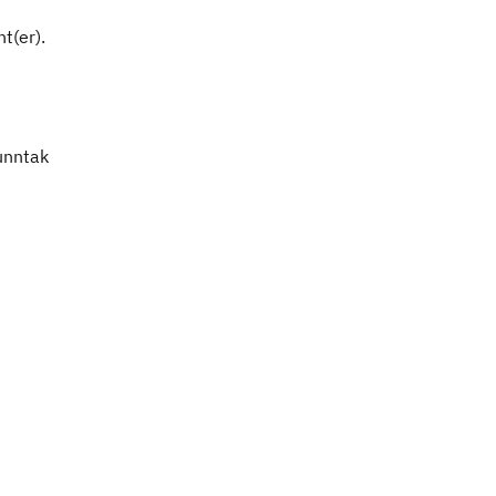
t(er).
 unntak