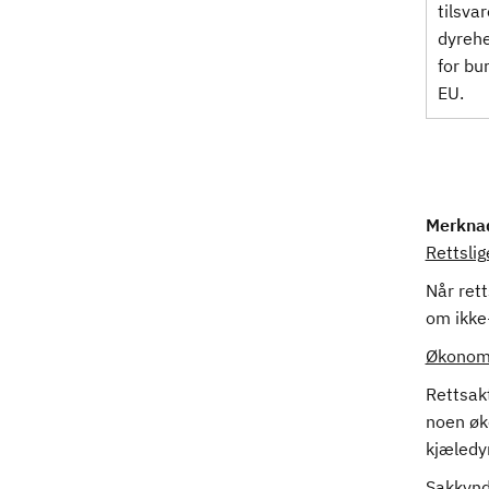
tilsva
dyrehe
for bu
EU.
Merkna
Rettsli
Når rett
om ikke-
Økonomi
Rettsakt
noen øk
kjæledyr
Sakkynd