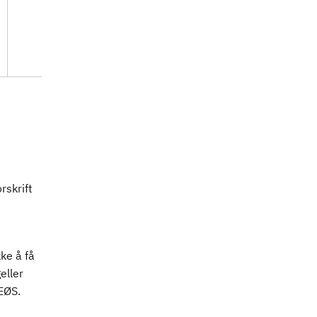
rskrift
ke å få
eller
EØS.