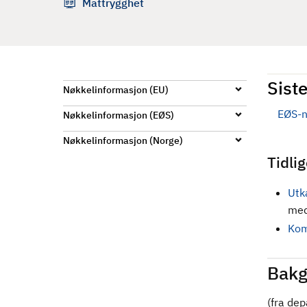
Mattrygghet
d
Siste
Nøkkelinformasjon (EU)
EØS-n
Nøkkelinformasjon (EØS)
Nøkkelinformasjon (Norge)
Tidli
Utk
med
Kom
Bakg
(fra de