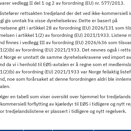
varer vedlegg II del 1 og 2 av forordning (EU) nr. 577/2013.
g listefører rettsakten tredjeland der det ved ikke-kommersiell 
gl gis unntak fra visse dyrehelsekrav. Dette er basert på
elsene gitt i artikkel 28 av forordning (EU) 2026/131 som til
elsen i artikkel 1(2) av forordning (EU) 2021/1933. Listene 
nd finnes i vedlegg III av forordning (EU) 2026/636 som tilsva
 1(2)(b) av forordning (EU) 2021/1933. Det nevnes også i rett
 at Norge er unntatt de samme dyrehelsekravene ved import av
and da vi i henhold til EØS-avtalen er å regne som et medlemsla
 1(2)(b) av forordning (EU) 2021/1933 var Norge feilaktig liste
nd, noe som forårsaket at denne forordningen aldri ble innlem
alen.
lger en tabell som viser oversikt over hjemmel for tredjelands
-kommersiell forflytting av kjæledyr til EØS i tidligere og nytt re
r tredjelandslistene er plassert i tidligere og nytt regelverk.