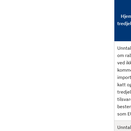
Hjem
tredje
Unntak
om rab
ved ik
komme
import
katt og
tredje
tilsva
beste
som E
Unntak