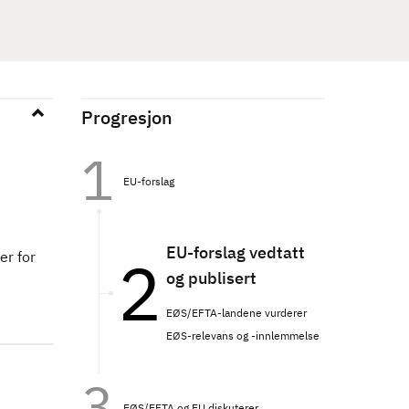
Progresjon
EU-forslag
EU-forslag vedtatt
er for
og publisert
EØS/EFTA-landene vurderer
EØS-relevans og -innlemmelse
EØS/EFTA og EU diskuterer