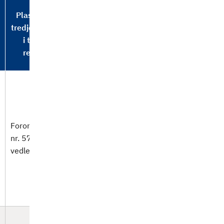
Plassering av
tredjelandslista
i tidligere
regelverk
Forordning (EU)
nr. 577/2013
vedlegg II del 1