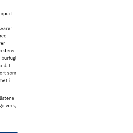
import
svarer
med
rer
saktens
 burfugl
nd. I
ført som
met i
listene
gelverk,