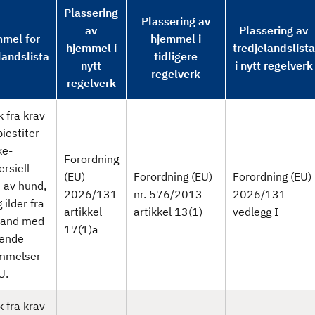
Plassering
Plassering av
av
Plassering av
mel for
hjemmel i
hjemmel i
tredjelandslista
landslista
tidligere
nytt
i nytt regelverk
regelverk
regelverk
 fra krav
iestiter
ke-
Forordning
rsiell
(EU)
Forordning (EU)
Forordning (EU)
 av hund,
2026/131
nr. 576/2013
2026/131
 ilder fra
artikkel
artikkel 13(1)
vedlegg I
land med
17(1)a
rende
mmelser
U.
 fra krav