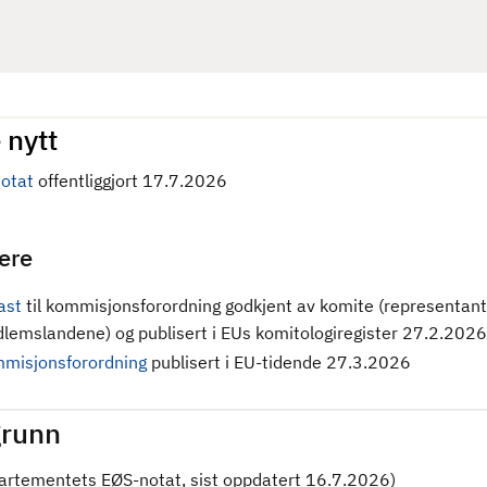
 nytt
otat
offentliggjort 17.7.2026
gere
ast
til kommisjonsforordning godkjent av komite (representant
lemslandene) og publisert i EUs komitologiregister 27.2.2026
misjonsforordning
publisert i EU-tidende 27.3.2026
runn
partementets EØS-notat, sist oppdatert 16.7.2026)