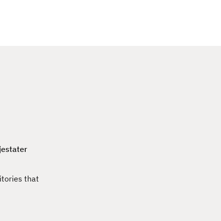
c
h
jestater
tories that