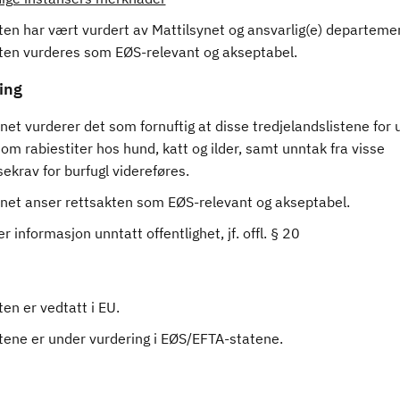
en har vært vurdert av Mattilsynet og ansvarlig(e) departemen
ten vurderes som EØS-relevant og akseptabel.
ing
net vurderer det som fornuftig at disse tredjelandslistene for
 om rabiestiter hos hund, katt og ilder, samt unntak fra visse
ekrav for burfugl videreføres.
ynet anser rettsakten som EØS-relevant og akseptabel.
r informasjon unntatt offentlighet, jf. offl. § 20
en er vedtatt i EU.
tene er under vurdering i EØS/EFTA-statene.