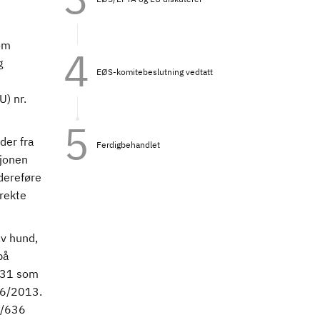
som
g
EØS-komitebeslutning vedtatt
U) nr.
der fra
Ferdigbehandlet
sjonen
dereføre
rekte
av hund,
på
/131 som
576/2013.
6/636