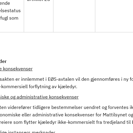
rende
lsestatus
rfugl som
der
ge konsekvenser
sakten er innlemmet i EØS-avtalen vil den gjennomføres i ny fo
kommersiell forflytning av kjæledyr.
ske og administrative konsekvenser
en viderefører tidligere bestemmelser uendret og forventes ik
onomiske eller administrative konsekvenser for Mattilsynet og
eiere som flytter kjæledyr ikke-kommersielt fra tredjeland til 
ige instansers merknader