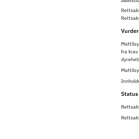
Rettsakt
Rettsak
Vurder
Mattilsy
fra krav
dyrehels
Mattils
Innholde
Status
Rettsakt
Rettsak