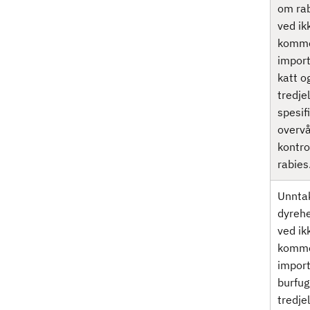
om rab
ved ik
komme
import
katt og
tredje
spesif
overvå
kontro
rabies
Unntak
dyrehe
ved ik
komme
import
burfugl
tredje