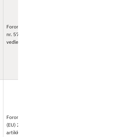
Forordning (EU)
nr. 577/2013
vedlegg II del 2
Forordning
(EU) 2021/1933
artikkel 1(2)(b)