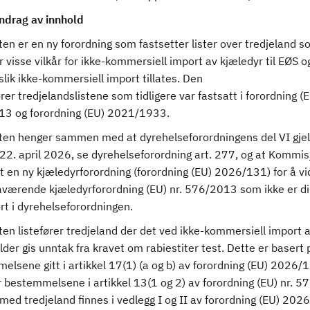
drag av innhold
en er en ny forordning som fastsetter lister over tredjeland 
r visse vilkår for ikke-kommersiell import av kjæledyr til EØS o
slik ikke-kommersiell import tillates. Den
rer tredjelandslistene som tidligere var fastsatt i forordning (E
3 og forordning (EU) 2021/1933.
ten henger sammen med at dyrehelseforordningens del VI gjel
22. april 2026, se dyrehelseforordning art. 277, og at Kommi
t en ny kjæledyrforordning (forordning (EU) 2026/131) for å vi
nåværende kjæledyrforordning (EU) nr. 576/2013 som ikke er di
rt i dyrehelseforordningen.
en listefører tredjeland der det ved ikke-kommersiell import 
ilder gis unntak fra kravet om rabiestiter test. Dette er basert 
elsene gitt i artikkel 17(1) (a og b) av forordning (EU) 2026
r bestemmelsene i artikkel 13(1 og 2) av forordning (EU) nr. 
med tredjeland finnes i vedlegg I og II av forordning (EU) 202