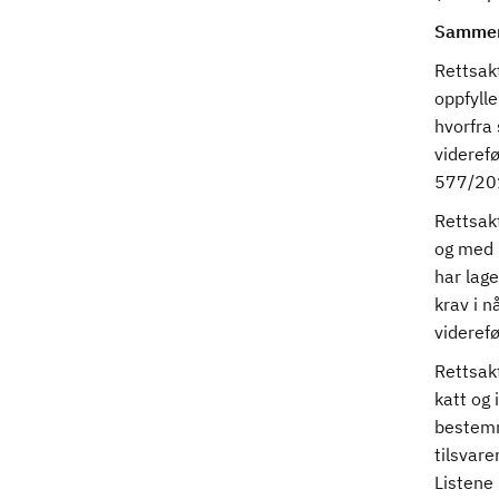
Sammen
Rettsakt
oppfylle
hvorfra 
viderefø
577/201
Rettsak
og med 
har lage
krav i 
viderefø
Rettsakt
katt og 
bestemm
tilsvare
Listene 