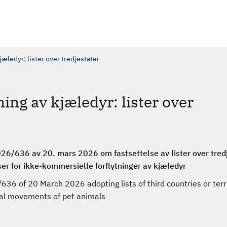
æledyr: lister over tredjestater
ing av kjæledyr: lister over
6/636 av 20. mars 2026 om fastsettelse av lister over tred
ser for ikke-kommersielle forflytninger av kjæledyr
6 of 20 March 2026 adopting lists of third countries or terri
ial movements of pet animals