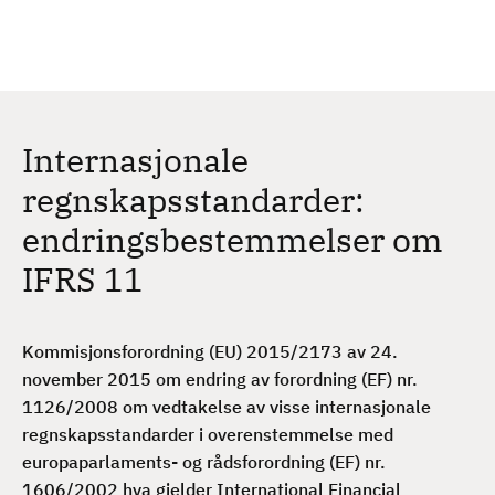
H
c
h
o
p
p
t
Internasjonale
i
l
regnskapsstandarder:
h
endringsbestemmelser om
o
v
IFRS 11
e
d
i
Kommisjonsforordning (EU) 2015/2173 av 24.
n
november 2015 om endring av forordning (EF) nr.
n
1126/2008 om vedtakelse av visse internasjonale
h
regnskapsstandarder i overenstemmelse med
o
europaparlaments- og rådsforordning (EF) nr.
l
1606/2002 hva gjelder International Financial