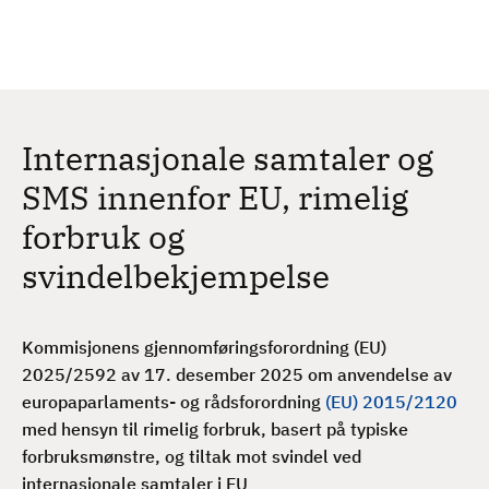
H
c
h
o
p
p
t
Internasjonale samtaler og
i
l
SMS innenfor EU, rimelig
h
forbruk og
o
v
svindelbekjempelse
e
d
i
Kommisjonens gjennomføringsforordning (EU)
n
2025/2592 av 17. desember 2025 om anvendelse av
n
europaparlaments- og rådsforordning
(EU) 2015/2120
h
med hensyn til rimelig forbruk, basert på typiske
o
forbruksmønstre, og tiltak mot svindel ved
l
internasjonale samtaler i EU