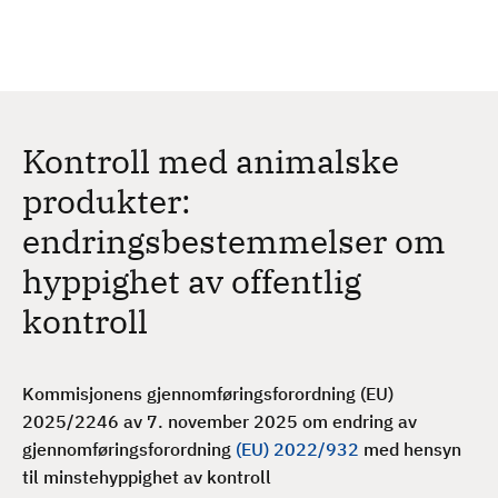
H
c
h
o
p
p
t
Kontroll med animalske
i
l
produkter:
h
endringsbestemmelser om
o
v
hyppighet av offentlig
e
kontroll
d
i
n
Kommisjonens gjennomføringsforordning (EU)
n
2025/2246 av 7. november 2025 om endring av
h
gjennomføringsforordning
(EU) 2022/932
med hensyn
o
til minstehyppighet av kontroll
l