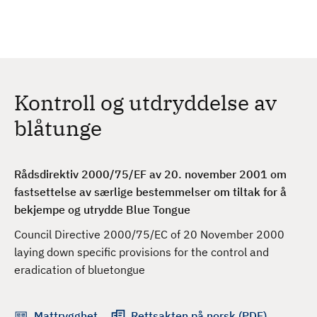
H
c
h
o
p
p
t
Kontroll og utdryddelse av
i
l
blåtunge
h
o
v
Rådsdirektiv 2000/75/EF av 20. november 2001 om
e
fastsettelse av særlige bestemmelser om tiltak for å
d
bekjempe og utrydde Blue Tongue
i
Council Directive 2000/75/EC of 20 November 2000
n
laying down specific provisions for the control and
n
eradication of bluetongue
h
o
l
Mattrygghet
Rettsakten på norsk (PDF)