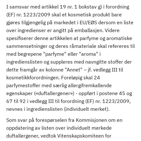
I samsvar med artikkel 19 nr. 1 bokstav g) i forordning
(EF) nr. 1223/2009 skal et kosmetisk produkt bare
gjøres tilgjengelig på markedet i EU/EØS dersom en liste
over ingredienser er angitt på emballasjen. Videre
spesifiserer denne artikkelen at parfyme og aromatiske
sammensetninger og deres råmateriale skal refereres til
med begrepene "parfyme" eller "aroma" i
ingredienslisten og suppleres med navngitte stoffer der
dette framgår av kolonne "Annet" – jf. vedlegg III til
kosmetikkforordningen. Foreløpig skal 24
parfymestoffer med særlig allergifremkallende
egenskaper («duftallergener») - oppført i postene 45 og
67 til 92 i vedlegg III til forordning (EF) nr. 1223/2009,
nevnes i ingredienslisten (individuelt merket).
Som svar på forespørselen fra Kommisjonen om en
oppdatering av listen over individuelt merkede
duftallergener, vedtok Vitenskapskomiteen for