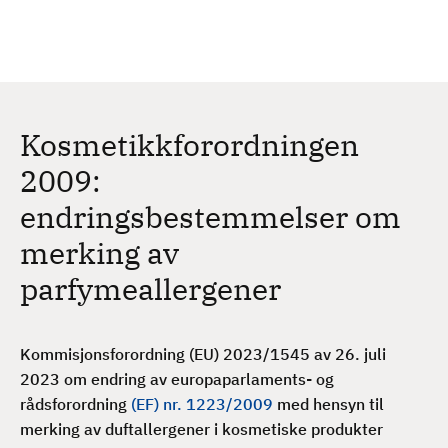
H
c
h
o
p
p
t
Kosmetikkforordningen
i
l
2009:
h
endringsbestemmelser om
o
v
merking av
e
parfymeallergener
d
i
n
Kommisjonsforordning (EU) 2023/1545 av 26. juli
n
2023 om endring av europaparlaments- og
h
rådsforordning
(EF) nr. 1223/2009
med hensyn til
o
merking av duftallergener i kosmetiske produkter
l