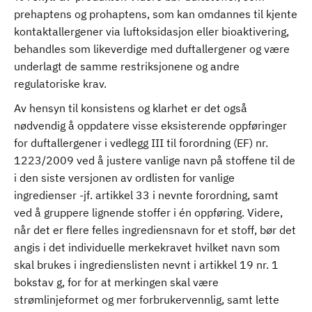
prehaptens og prohaptens, som kan omdannes til kjente
kontaktallergener via luftoksidasjon eller bioaktivering,
behandles som likeverdige med duftallergener og være
underlagt de samme restriksjonene og andre
regulatoriske krav.
Av hensyn til konsistens og klarhet er det også
nødvendig å oppdatere visse eksisterende oppføringer
for duftallergener i vedlegg III til forordning (EF) nr.
1223/2009 ved å justere vanlige navn på stoffene til de
i den siste versjonen av ordlisten for vanlige
ingredienser -jf. artikkel 33 i nevnte forordning, samt
ved å gruppere lignende stoffer i én oppføring. Videre,
når det er flere felles ingrediensnavn for et stoff, bør det
angis i det individuelle merkekravet hvilket navn som
skal brukes i ingredienslisten nevnt i artikkel 19 nr. 1
bokstav g, for for at merkingen skal være
strømlinjeformet og mer forbrukervennlig, samt lette