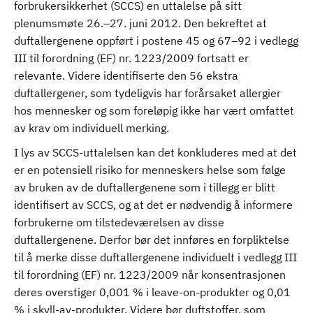
forbrukersikkerhet (SCCS) en uttalelse på sitt
plenumsmøte 26.–27. juni 2012. Den bekreftet at
duftallergenene oppført i postene 45 og 67–92 i vedlegg
III til forordning (EF) nr. 1223/2009 fortsatt er
relevante. Videre identifiserte den 56 ekstra
duftallergener, som tydeligvis har forårsaket allergier
hos mennesker og som foreløpig ikke har vært omfattet
av krav om individuell merking.
I lys av SCCS-uttalelsen kan det konkluderes med at det
er en potensiell risiko for menneskers helse som følge
av bruken av de duftallergenene som i tillegg er blitt
identifisert av SCCS, og at det er nødvendig å informere
forbrukerne om tilstedeværelsen av disse
duftallergenene. Derfor bør det innføres en forpliktelse
til å merke disse duftallergenene individuelt i vedlegg III
til forordning (EF) nr. 1223/2009 når konsentrasjonen
deres overstiger 0,001 % i leave-on-produkter og 0,01
% i skyll-av-produkter. Videre bør duftstoffer, som