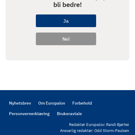
bli bedre!
Nyhetsbrev
Om Europalov
Forbehold
Footer
Personvernerklæring
Brukeravtale
Redaktør Europalov: Randi Bjørhei
Ansvarlig redaktør: Odd Storm-Paulsen