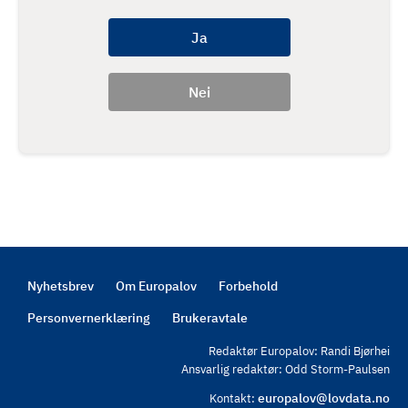
Nyhetsbrev
Om Europalov
Forbehold
Footer
Personvernerklæring
Brukeravtale
Redaktør Europalov: Randi Bjørhei
Ansvarlig redaktør: Odd Storm-Paulsen
europalov@lovdata.no
Kontakt: