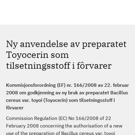
H
c
h
o
p
p
t
Ny anvendelse av preparatet
i
l
Toyocerin som
h
tilsetningsstoff i fôrvarer
o
v
e
Kommisjonsforordning (EF) nr. 166/2008 av 22. februar
d
2008 om godkjenning av ny bruk av preparatet Bacillus
i
cereus var. toyoi (Toyocerin) som tilsetningsstoff i
n
fôrvarer
n
h
Commission Regulation (EC) No 166/2008 of 22
o
February 2008 concerning the authorisation of a new
l
use of the preparation of Bacillus cereus var. toyoi