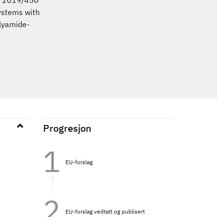
) 2019/450
ystems with
olyamide-
Progresjon
EU-forslag
EU-forslag vedtatt og publisert