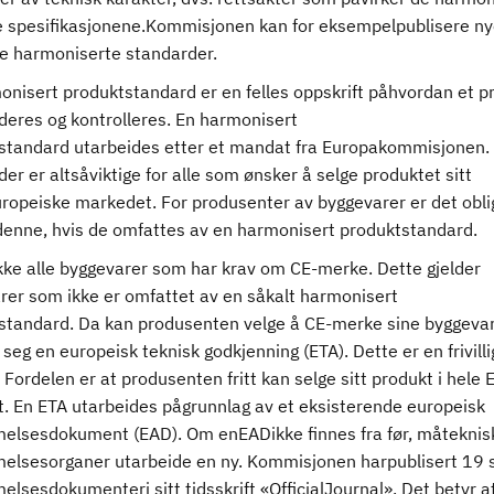
e spesifikasjonene.Kommisjonen kan for eksempelpublisere nye
te harmoniserte standarder.
onisert produktstandard er en felles oppskrift påhvordan et p
deres og kontrolleres. En harmonisert
standard utarbeides etter et mandat fra Europakommisjonen. 
er er altsåviktige for alle som ønsker å selge produktet sitt
ropeiske markedet. For produsenter av byggevarer er det obli
e denne, hvis de omfattes av en harmonisert produktstandard.
ikke alle byggevarer som har krav om CE-merke. Dette gjelder
rer som ikke er omfattet av en såkalt harmonisert
standard. Da kan produsenten velge å CE-merke sine byggeva
e seg en europeisk teknisk godkjenning (ETA). Dette er en frivilli
 Fordelen er at produsenten fritt kan selge sitt produkt i hele
t. En ETA utarbeides pågrunnlag av et eksisterende europeisk
lsesdokument (EAD). Om enEADikke finnes fra før, måteknis
lsesorganer utarbeide en ny. Kommisjonen harpublisert 19 s
sesdokumenteri sitt tidsskrift «OfficialJournal». Det betyr a