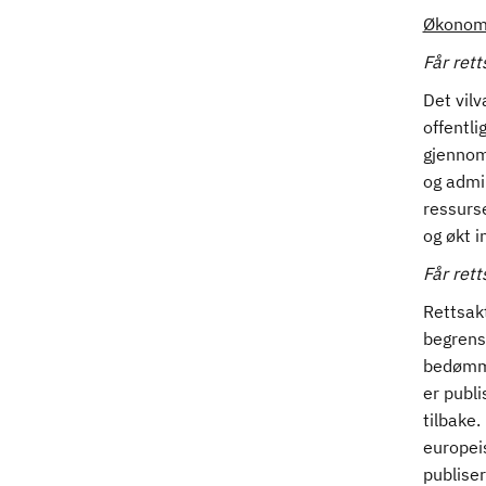
Økonomi
Får ret
Det vil
offentl
gjennom
og admi
ressurse
og økt 
Får ret
Rettsak
begrens
bedømm
er publi
tilbake
europei
publiseri