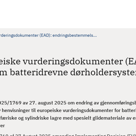
vurderingsdokumenter (EAD): endringsbestemmels...
peiske vurderingsdokumenter (E
m batteridrevne dørholdersyst
025/1769 av 27. august 2025 om endring av gjennomførings
v henvisninger til europeiske vurderingsdokumenter for batte
æriske og sylindriske lagre med spesielt glidemateriale av e
rer