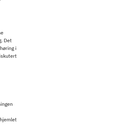
ne
g. Det
høring i
iskutert
ningen
 hjemlet