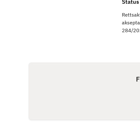
Status
Rettsak
akseptab
284/20
F