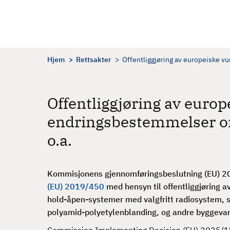
H
o
p
p
t
Hjem
Rettsakter
Offentliggjøring av europeiske 
i
l
h
Offentliggjøring av euro
o
endringsbestemmelser o
v
e
o.a.
d
i
n
Kommisjonens gjennomføringsbeslutning (EU) 2
n
(EU) 2019/450
med hensyn til offentliggjøring a
h
hold-åpen-systemer med valgfritt radiosystem, sf
o
polyamid-polyetylenblanding, og andre byggeva
l