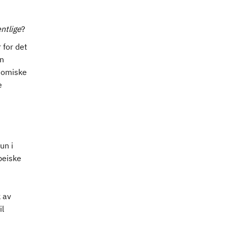
ntlige
?
 for det
en
onomiske
e
un i
peiske
 av
il