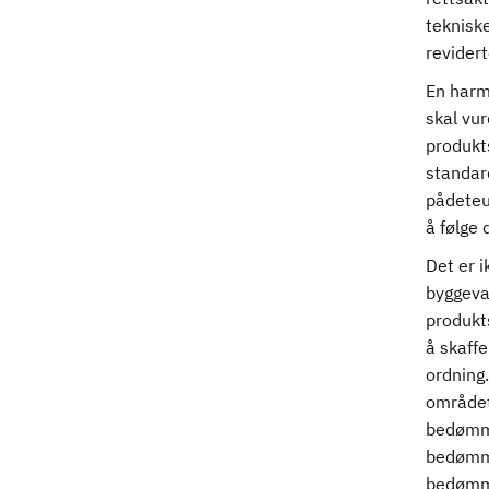
teknisk
revider
En harm
skal vur
produkt
standard
pådeteu
å følg
Det er 
byggeva
produkt
å skaff
ordning.
område
bedømme
bedømme
bedømmel