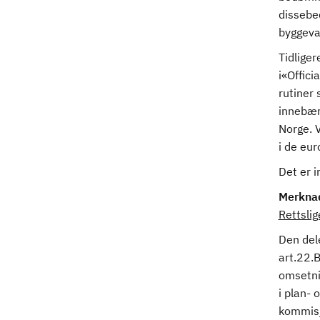
dissebe
byggeva
Tidlige
i«Offic
rutiner
innebære
Norge. V
i de eu
Det er i
Merkna
Rettsli
Den del
art.22.B
omsetni
i plan-
kommisj