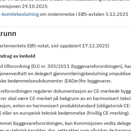
misjonen 29.10.2025
-komitebeslutning
om innlemmelse i EØS-avtalen 5.12.2025
runn
partementets EØS-notat, sist oppdatert 17.12.2025)
drag av innhold
ld tilforordning (EU) nr. 305/2011 (byggevareforordningen), ha
onenvedtatt en delegert gjennomføringsbeslutning ompublise
ske bedømmelsesdokumenter (EADer)for byggevarer.
reforordningen regulerer dokumentasjon av CE-merkede bygg
rer skal være CE-merket på bakgrunn av en harmonisert tekni
kasjon, enten en harmonisert produktstandard (obligatorisk CE-
 eller en europeisk teknisk bedømmelse (frivillig CE-merking).
mmel ibyggevareforordningen, kan Kommisjonen vedta delege
er av teknisk karakter, dvs. rettsakter som påvirker de harmo