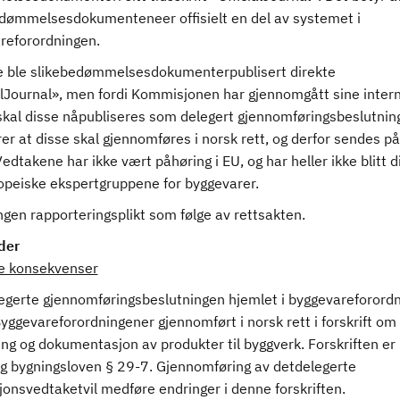
dømmelsesdokumenteneer offisielt en del av systemet i
reforordningen.
re ble slikebedømmelsesdokumenterpublisert direkte
ialJournal», men fordi Kommisjonen har gjennomgått sine inter
 skal disse nåpubliseres som delegert gjennomføringsbeslutnin
r at disse skal gjennomføres i norsk rett, og derfor sendes på
edtakene har ikke vært påhøring i EU, og har heller ikke blitt d
ropeiske ekspertgruppene for byggevarer.
ngen rapporteringsplikt som følge av rettsakten.
der
ge konsekvenser
egerte gjennomføringsbeslutningen hjemlet i byggevareforord
yggevareforordningener gjennomført i norsk rett i forskrift om
ng og dokumentasjon av produkter til byggverk. Forskriften er
 og bygningsloven § 29-7. Gjennomføring av detdelegerte
onsvedtaketvil medføre endringer i denne forskriften.