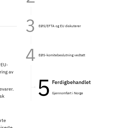
EØS/EFTA og EU diskuterer
EØS-komitebeslutning vedtatt
rEU-
ring av
Ferdigbehandlet
evarer.
Gjennomført i Norge
sk
rte
niserte