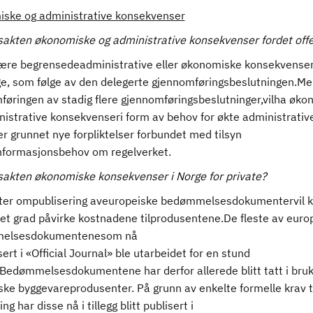
ske og administrative konsekvenser
tsakten økonomiske og administrative konsekvenser fordet offe
være begrensedeadministrative eller økonomiske konsekvenser
ige, som følge av den delegerte gjennomføringsbeslutningen.M
føringen av stadig flere gjennomføringsbeslutninger,vilha øk
nistrative konsekvenseri form av behov for økte administrativ
r grunnet nye forpliktelser forbundet med tilsyn
informasjonsbehov om regelverket.
tsakten økonomiske konsekvenser i Norge for private?
ter ompublisering aveuropeiske bedømmelsesdokumentervil k
et grad påvirke kostnadene tilprodusentene.De fleste av euro
elsesdokumentenesom nå
sert i «Official Journal» ble utarbeidet for en stund
. Bedømmelsesdokumentene har derfor allerede blitt tatt i bruk
ske byggevareprodusenter. På grunn av enkelte formelle krav t
ng har disse nå i tillegg blitt publisert i