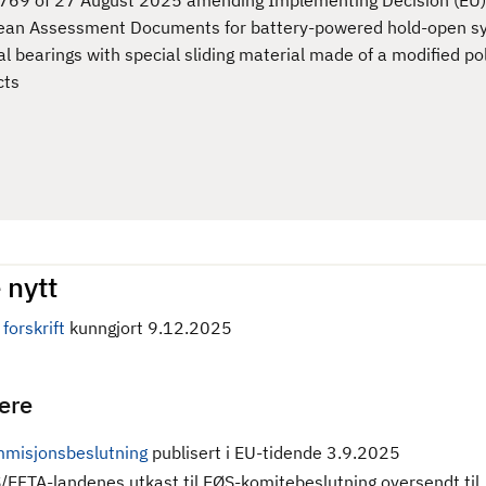
769 of 27 August 2025 amending Implementing Decision (EU
ropean Assessment Documents for battery-powered hold-open s
al bearings with special sliding material made of a modified p
cts
 nytt
forskrift
kunngjort 9.12.2025
gere
misjonsbeslutning
publisert i EU-tidende 3.9.2025
/EFTA-landenes utkast til EØS-komitebeslutning oversendt til