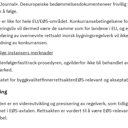
alJournal». Deeuropeiske bedømmelsesdokumenteneer frivillig 
 å følge.
 er like for hele EU/EØS-området. Konkurransebetingelsene fo
ringsliv vil dermed være de samme som for landene i EU, og 
øring av overnevnte rettsakt inorsk bygningsregelverk vil ikke 
idning av konkurransen.
ige instansers merknader
enfølgerfasttrack-prosedyren, ogvilderfor ikke bli behandlet a
arked.
atet for byggkvalitetfinnerrettsaktenEØS-relevant og akseptab
ing
en er en videreutvikling og presisering av regelverk, som tidlig
et i EØS-avtalen. Rettsakten er vurdert til å være EØS-relevan
bel.