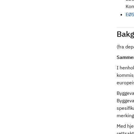
Kom
EØS
Bakg
(fra de
Sammen
I henho
kommisj
europei
Byggeva
Byggeva
spesifi
merking)
Med hje
rettsakt