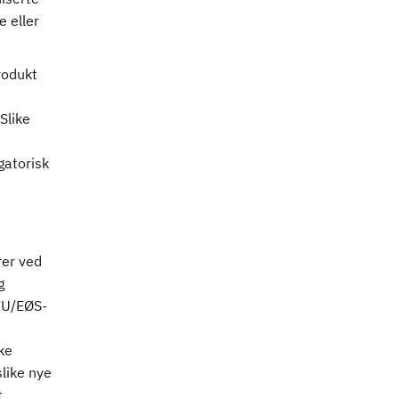
 eller
rodukt
Slike
gatorisk
rer ved
g
 EU/EØS-
ke
like nye
t