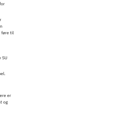
for
r
en
føre til
v SU
el.
ere er
t og