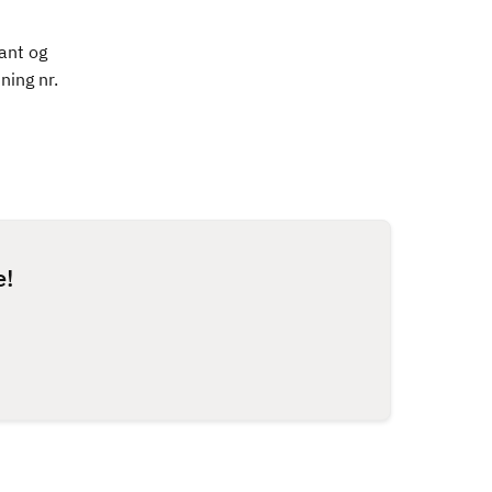
ant og
ning nr.
e!