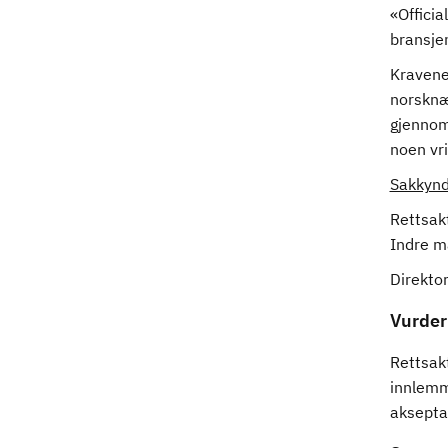
«Offici
bransjen
Kravene
norsknæ
gjennomf
noen vr
Sakkynd
Rettsakt
Indre m
Direktor
Vurder
Rettsakt
innlemm
aksepta