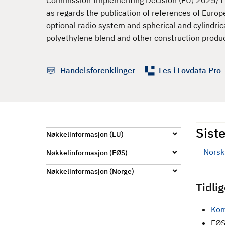
Commission Implementing Decision (EU) 2025/1
d
as regards the publication of references of Eu
optional radio system and spherical and cylindric
polyethylene blend and other construction produ
Handelsforenklinger
Les i Lovdata Pro
Siste
Nøkkelinformasjon (EU)
Norsk 
Nøkkelinformasjon (EØS)
Nøkkelinformasjon (Norge)
Tidli
Kom
EØS