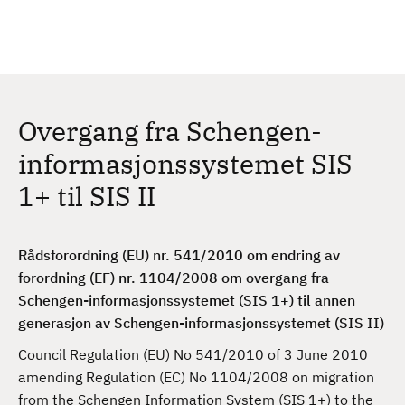
H
c
h
o
p
p
t
Overgang fra Schengen-
i
l
informasjonssystemet SIS
h
1+ til SIS II
o
v
e
Rådsforordning (EU) nr. 541/2010 om endring av
d
forordning (EF) nr. 1104/2008 om overgang fra
i
Schengen-informasjonssystemet (SIS 1+) til annen
n
generasjon av Schengen-informasjonssystemet (SIS II)
n
h
Council Regulation (EU) No 541/2010 of 3 June 2010
o
amending Regulation (EC) No 1104/2008 on migration
l
from the Schengen Information System (SIS 1+) to the