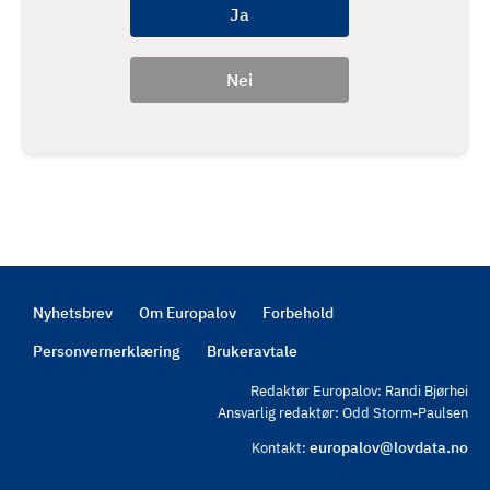
Nyhetsbrev
Om Europalov
Forbehold
Footer
Personvernerklæring
Brukeravtale
Redaktør Europalov: Randi Bjørhei
Ansvarlig redaktør: Odd Storm-Paulsen
europalov@lovdata.no
Kontakt: