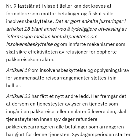
Nr. 9 fastslår at i visse tilfeller kan det kreves at
formidlere som mottar betalinger også skal stille
insolvensbeskyttelse.
Det er gjort enkelte justeringer i
artikkel 18 blant annet ved å tydeliggjøre utveksling av
informasjon mellom kontaktpunktene om
insolvensbeskyttelse og
om innførte mekanismer som
skal sikre effektiviteten av refusjoner for opphørte
pakkereisekontrakter.
Artikkel 19
om insolvensbeskyttelse og opplysningskrav
for sammensatte reisearrangementer slettes i sin
helhet.
Artikkel 22
har fått et nytt andre ledd. Her fremgår det
at dersom en tjenesteyter avlyser en tjeneste som
inngår i en pakkereise, eller unnlater å levere den, skal
tjenesteyteren innen syv dager refundere
pakkereisearrangøren alle betalinger som arrangøren
har gjort for denne tjenesten. Syvdagersperioden starter