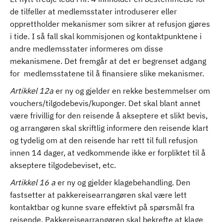
de tilfeller at medlemsstater introduserer eller
opprettholder mekanismer som sikrer at refusjon gjøres
i tide. I så fall skal kommisjonen og kontaktpunktene i
andre medlemsstater informeres om disse
mekanismene. Det fremgår at det er begrenset adgang
for medlemsstatene til å finansiere slike mekanismer.
Artikkel 12a
er ny og gjelder en rekke bestemmelser om
vouchers/tilgodebevis/kuponger. Det skal blant annet
være frivillig for den reisende å akseptere et slikt bevis,
og arrangøren skal skriftlig informere den reisende klart
og tydelig om at den reisende har rett til full refusjon
innen 14 dager, at vedkommende ikke er forpliktet til å
akseptere tilgodebeviset, etc.
Artikkel 16 a
er ny og gjelder klagebehandling. Den
fastsetter at pakkereisearrangøren skal være lett
kontaktbar og kunne svare effektivt på spørsmål fra
reisende. Pakkereisearrangøren skal bekrefte at klage