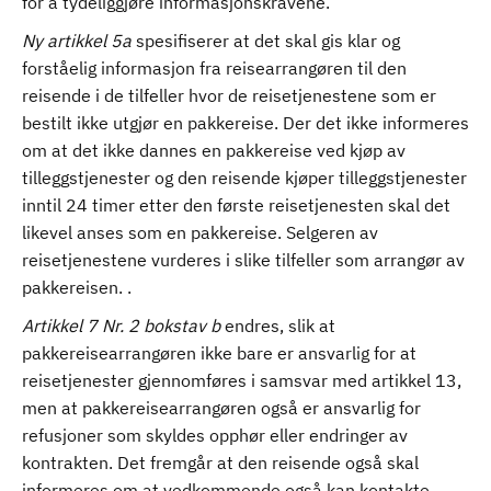
for å tydeliggjøre informasjonskravene.
Ny artikkel 5a
spesifiserer at det skal gis klar og
forståelig informasjon fra reisearrangøren til den
reisende i de tilfeller hvor de reisetjenestene som er
bestilt ikke utgjør en pakkereise. Der det ikke informeres
om at det ikke dannes en pakkereise ved kjøp av
tilleggstjenester og den reisende kjøper tilleggstjenester
inntil 24 timer etter den første reisetjenesten skal det
likevel anses som en pakkereise. Selgeren av
reisetjenestene vurderes i slike tilfeller som arrangør av
pakkereisen. .
Artikkel 7
Nr. 2
bokstav b
endres, slik at
pakkereisearrangøren ikke bare er ansvarlig for at
reisetjenester gjennomføres i samsvar med artikkel 13,
men at pakkereisearrangøren også er ansvarlig for
refusjoner som skyldes opphør eller endringer av
kontrakten. Det fremgår at den reisende også skal
informeres om at vedkommende også kan kontakte