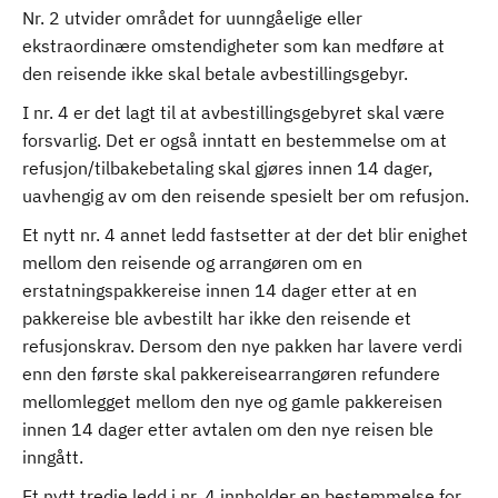
Nr. 2 utvider området for uunngåelige eller
ekstraordinære omstendigheter som kan medføre at
den reisende ikke skal betale avbestillingsgebyr.
I nr. 4 er det lagt til at avbestillingsgebyret skal være
forsvarlig. Det er også inntatt en bestemmelse om at
refusjon/tilbakebetaling skal gjøres innen 14 dager,
uavhengig av om den reisende spesielt ber om refusjon.
Et nytt nr. 4 annet ledd fastsetter at der det blir enighet
mellom den reisende og arrangøren om en
erstatningspakkereise innen 14 dager etter at en
pakkereise ble avbestilt har ikke den reisende et
refusjonskrav. Dersom den nye pakken har lavere verdi
enn den første skal pakkereisearrangøren refundere
mellomlegget mellom den nye og gamle pakkereisen
innen 14 dager etter avtalen om den nye reisen ble
inngått.
Et nytt tredje ledd i nr. 4 innholder en bestemmelse for