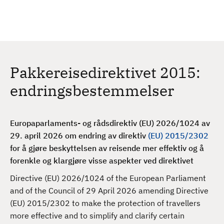
H
c
h
o
p
p
t
Pakkereisedirektivet 2015:
i
l
endringsbestemmelser
h
o
v
Europaparlaments- og rådsdirektiv (EU) 2026/1024 av
e
29. april 2026 om endring av direktiv
(EU) 2015/2302
d
for å gjøre beskyttelsen av reisende mer effektiv og å
i
forenkle og klargjøre visse aspekter ved direktivet
n
Directive (EU) 2026/1024 of the European Parliament
n
and of the Council of 29 April 2026 amending Directive
h
(EU) 2015/2302 to make the protection of travellers
o
more effective and to simplify and clarify certain
l