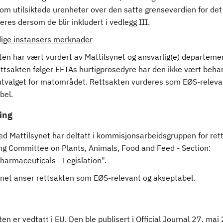
som utilsiktede urenheter over den satte grenseverdien for det
seres dersom de blir inkludert i vedlegg III.
ige instansers merknader
en har vært vurdert av Mattilsynet og ansvarlig(e) departemen
ttsakten følger EFTAs hurtigprosedyre har den ikke vært behan
utvalget for matområdet. Rettsakten vurderes som EØS-releva
bel.
ing
ed Mattilsynet har deltatt i kommisjonsarbeidsgruppen for ret
ing Committee on Plants, Animals, Food and Feed - Section:
harmaceuticals - Legislation".
ynet anser rettsakten som EØS-relevant og akseptabel.
en er vedtatt i EU. Den ble publisert i Official Journal 27. mai