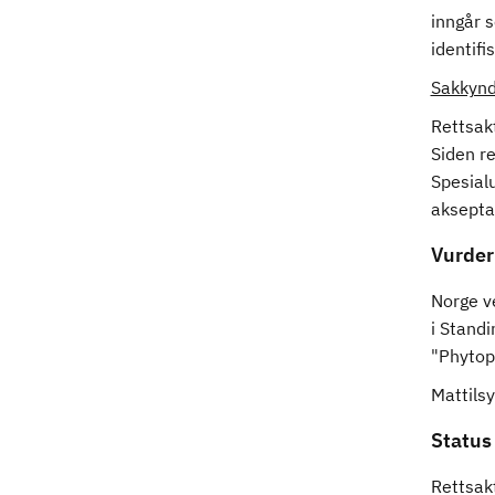
inngår 
identifi
Sakkynd
Rettsakt
Siden re
Spesial
aksepta
Vurder
Norge v
i Stand
"Phytop
Mattils
Status
Rettsakt