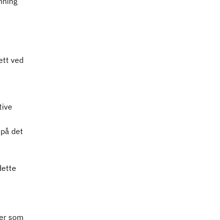
nning
ett ved
tive
 på det
dette
fer som