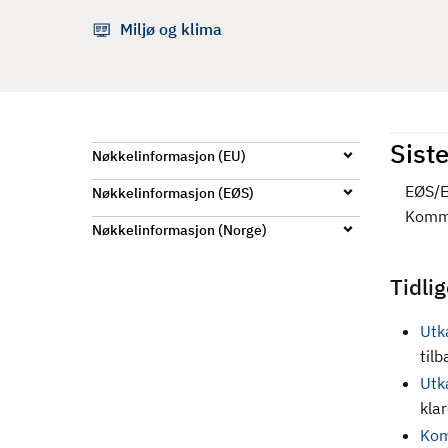
d
Miljø og klima
Siste
Nøkkelinformasjon (EU)
EØS/E
Nøkkelinformasjon (EØS)
Kommi
Nøkkelinformasjon (Norge)
Tidli
Utk
til
Utk
klar
Kom