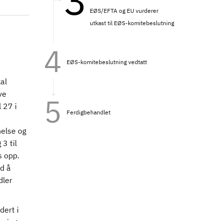
EØS/EFTA og EU vurderer
utkast til EØS-komitebeslutning
EØS-komitebeslutning vedtatt
al
ve
 27 i
Ferdigbehandlet
helse og
3 til
s opp.
d å
dler
dert i