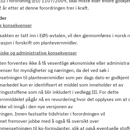
III i forordning (EU) 1107/2009, skal miste eller endre godkje
 år etter at denne forordringen trer i kraft.
der
ge konsekvenser
sakten er tatt inn i EØS-avtalen, vil den gjennomføres i norsk r
asjon i forskrift om plantevernmidler.
ske og administrative konsekvenser
en forventes ikke å få vesentlige økonomiske eller administra
enser for myndigheter og næringen, da det ved søk i
etningen til plantevernmidler som per dags dato er godkjent
markedet kun er identifisert et middel som inneholder et av
ingsstoffene som nå blir inkludert i vedlegg III. For dette
ernmiddelet pågår nå en revurdering hvor det opplyses om at 
ikke vil inngå i den nye versjonen av
ingen. Innen fastsatte tidsfrister i forordningen vil
ynet fremover jobbe med å også få oversikt over
mensetningen til ko-formulanter, slik at også eventuelle stof