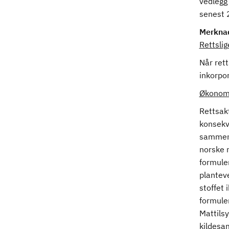
vedlegg 
senest 2
Merkna
Rettsli
Når rett
inkorpor
Økonomi
Rettsakt
konsekv
sammens
norske 
formuler
plantev
stoffet 
formuler
Mattils
kildesam