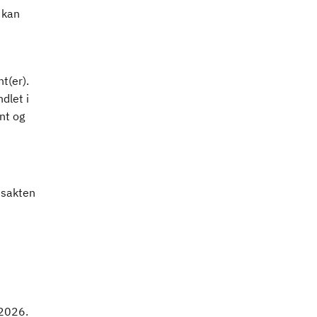
 kan
t(er).
dlet i
nt og
tsakten
 2026.