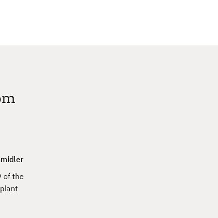
c
h
 om
nmidler
 of the
 plant