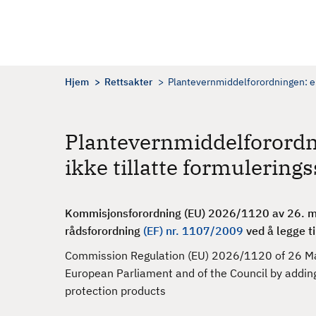
H
o
p
p
t
Hjem
Rettsakter
Plantevernmiddelforordningen: en
i
l
h
Plantevernmiddelforord
o
ikke tillatte formulerings
v
e
d
Kommisjonsforordning (EU) 2026/1120 av 26. ma
i
rådsforordning
(EF) nr. 1107/2009
ved å legge ti
n
n
Commission Regulation (EU) 2026/1120 of 26 Ma
h
European Parliament and of the Council by adding
o
protection products
l