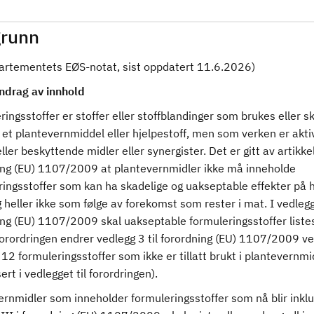
runn
partementets EØS-notat, sist oppdatert 11.6.2026)
drag av innhold
ingsstoffer er stoffer eller stoffblandinger som brukes eller sk
 et plantevernmiddel eller hjelpestoff, men som verken er akti
eller beskyttende midler eller synergister. Det er gitt av artikkel
ing (EU) 1107/2009 at plantevernmidler ikke må inneholde
ringsstoffer som kan ha skadelige og uakseptable effekter på 
g heller ikke som følge av forekomst som rester i mat. I vedlegg 
ing (EU) 1107/2009 skal uakseptable formuleringsstoffer liste
orordringen endrer vedlegg 3 til forordning (EU) 1107/2009 ve
l 12 formuleringsstoffer som ikke er tillatt brukt i plantevernmi
sert i vedlegget til forordringen).
rnmidler som inneholder formuleringsstoffer som nå blir inklu