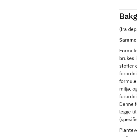
Bakg
(fra de
Sammen
Formuler
brukes i
stoffer 
forordn
formule
miljø, o
forordn
Denne f
legge ti
(spesifi
Planteve