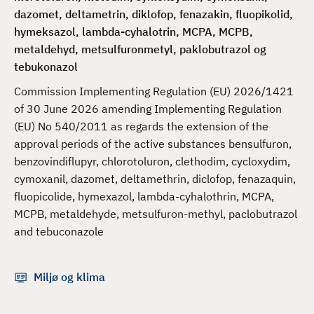
d
dazomet, deltametrin, diklofop, fenazakin, fluopikolid,
hymeksazol, lambda-cyhalotrin, MCPA, MCPB,
metaldehyd, metsulfuronmetyl, paklobutrazol og
tebukonazol
Commission Implementing Regulation (EU) 2026/1421
of 30 June 2026 amending Implementing Regulation
(EU) No 540/2011 as regards the extension of the
approval periods of the active substances bensulfuron,
benzovindiflupyr, chlorotoluron, clethodim, cycloxydim,
cymoxanil, dazomet, deltamethrin, diclofop, fenazaquin,
fluopicolide, hymexazol, lambda-cyhalothrin, MCPA,
MCPB, metaldehyde, metsulfuron-methyl, paclobutrazol
and tebuconazole
Miljø og klima