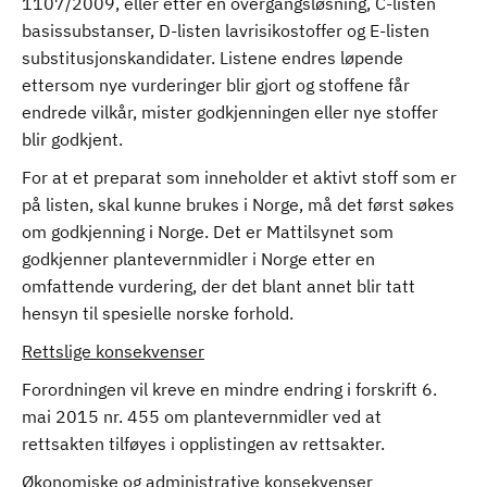
1107/2009, eller etter en overgangsløsning, C-listen
basissubstanser, D-listen lavrisikostoffer og E-listen
substitusjonskandidater. Listene endres løpende
ettersom nye vurderinger blir gjort og stoffene får
endrede vilkår, mister godkjenningen eller nye stoffer
blir godkjent.
For at et preparat som inneholder et aktivt stoff som er
på listen, skal kunne brukes i Norge, må det først søkes
om godkjenning i Norge. Det er Mattilsynet som
godkjenner plantevernmidler i Norge etter en
omfattende vurdering, der det blant annet blir tatt
hensyn til spesielle norske forhold.
Rettslige konsekvenser
Forordningen vil kreve en mindre endring i forskrift 6.
mai 2015 nr. 455 om plantevernmidler ved at
rettsakten tilføyes i opplistingen av rettsakter.
Økonomiske og administrative konsekvenser