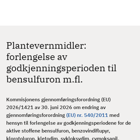
H
c
h
o
p
p
t
Plantevernmidler:
i
l
forlengelse av
h
godkjenningsperioden til
o
v
bensulfuron m.fl.
e
d
i
Kommisjonens gjennomføringsforordning (EU)
n
2026/1421 av 30. juni 2026 om endring av
n
gjennomføringsforordning
(EU) nr. 540/2011
med
h
hensyn til forlengelse av godkjenningsperiodene for de
o
aktive stoffene
bensulfuron, benzovindiflupyr,
l
klorotoluron, kletodim, sykloksydim, cymoksanil,