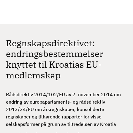
H
c
h
o
p
p
t
Regnskapsdirektivet:
i
l
endringsbestemmelser
h
knyttet til Kroatias EU-
o
v
medlemskap
e
d
i
Rådsdirektiv 2014/102/EU av 7. november 2014 om
n
endring av europaparlaments- og rådsdirektiv
n
2013/34/EU om årsregnskaper, konsoliderte
h
regnskaper og tilhørende rapporter for visse
o
selskapsformer på grunn av tiltredelsen av Kroatia
l