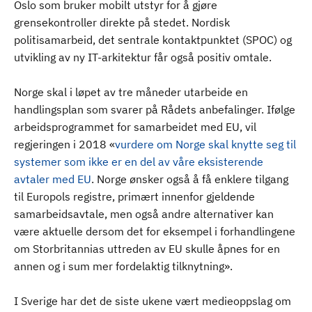
Oslo som bruker mobilt utstyr for å gjøre
grensekontroller direkte på stedet. Nordisk
politisamarbeid, det sentrale kontaktpunktet (SPOC) og
utvikling av ny IT-arkitektur får også positiv omtale.
Norge skal i løpet av tre måneder utarbeide en
handlingsplan som svarer på Rådets anbefalinger. Ifølge
arbeidsprogrammet for samarbeidet med EU, vil
regjeringen i 2018 «
vurdere om Norge skal knytte seg til
systemer som ikke er en del av våre eksisterende
avtaler med EU
. Norge ønsker også å få enklere tilgang
til Europols registre, primært innenfor gjeldende
samarbeidsavtale, men også andre alternativer kan
være aktuelle dersom det for eksempel i forhandlingene
om Storbritannias uttreden av EU skulle åpnes for en
annen og i sum mer fordelaktig tilknytning».
I Sverige har det de siste ukene vært medieoppslag om