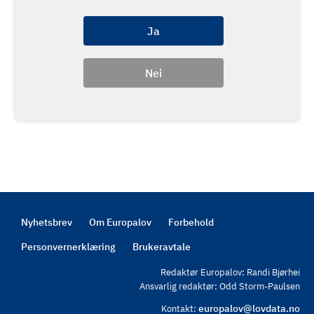
Nyhetsbrev
Om Europalov
Forbehold
Footer
Personvernerklæring
Brukeravtale
Redaktør Europalov: Randi Bjørhei
Ansvarlig redaktør: Odd Storm-Paulsen
europalov@lovdata.no
Kontakt: