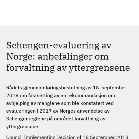
H
c
h
o
p
p
t
Schengen-evaluering av
i
l
Norge: anbefalinger om
h
forvaltning av yttergrensene
o
v
e
Rådets gjennnomføringsbeslutning av 18. september
d
2018 om fastsetting av en rekommandasjon om
i
avhjelping av manglene som ble konstatert ved
n
evalueringen i 2017 av Norges anvendelse av
n
Schengenreglene på området forvaltning av
h
yttergrensene
o
l
Council Implementing Decision of 18 September 2018