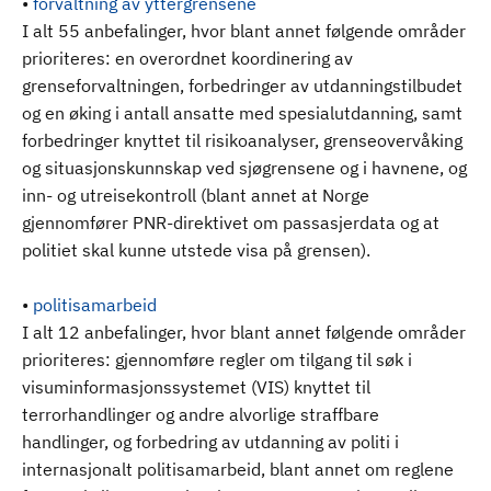
•
forvaltning av yttergrensene
I alt 55 anbefalinger, hvor blant annet følgende områder
prioriteres: en overordnet koordinering av
grenseforvaltningen, forbedringer av utdanningstilbudet
og en øking i antall ansatte med spesialutdanning, samt
forbedringer knyttet til risikoanalyser, grenseovervåking
og situasjonskunnskap ved sjøgrensene og i havnene, og
inn- og utreisekontroll (blant annet at Norge
gjennomfører PNR-direktivet om passasjerdata og at
politiet skal kunne utstede visa på grensen).
•
politisamarbeid
I alt 12 anbefalinger, hvor blant annet følgende områder
prioriteres: gjennomføre regler om tilgang til søk i
visuminformasjonssystemet (VIS) knyttet til
terrorhandlinger og andre alvorlige straffbare
handlinger, og forbedring av utdanning av politi i
internasjonalt politisamarbeid, blant annet om reglene