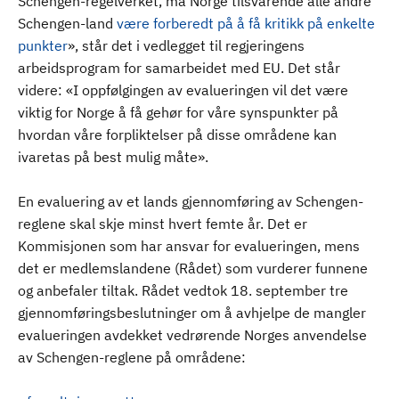
Schengen-regelverket, må Norge tilsvarende alle andre
Schengen-land
være forberedt på å få kritikk på enkelte
punkter
», står det i vedlegget til regjeringens
arbeidsprogram for samarbeidet med EU. Det står
videre: «I oppfølgingen av evalueringen vil det være
viktig for Norge å få gehør for våre synspunkter på
hvordan våre forpliktelser på disse områdene kan
ivaretas på best mulig måte».
En evaluering av et lands gjennomføring av Schengen-
reglene skal skje minst hvert femte år. Det er
Kommisjonen som har ansvar for evalueringen, mens
det er medlemslandene (Rådet) som vurderer funnene
og anbefaler tiltak. Rådet vedtok 18. september tre
gjennomføringsbeslutninger om å avhjelpe de mangler
evalueringen avdekket vedrørende Norges anvendelse
av Schengen-reglene på områdene: