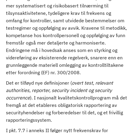
mer systematisert og risikobasert tilnærming til
tilsynsaktivitetene, tydeligere krav til frekvens og
omfang for kontroller, samt utvidede bestemmelser om
testregimer og oppfølging av avvik. Kravene til metodikk,
kompetanse hos kontrollpersonell og oppfølging av funn
fremstår også mer detaljerte og harmoniserte.
Endringene må i hovedsak anses som en styrking og
videreføring av eksisterende regelverk, snarere enn en
grunnleggende materiell omlegging av kontrolltiltakene
etter forordning (EF) nr. 300/2008.
Det er tilføyd nye definisjoner (
overt test, relevant
authorities, reporter, security incident og security
occurrence
). I nasjonalt kvalitetskontrollprogram må det
fremgå at det etableres obligatorisk rapportering av
securityhendelser og forberedelser til det, og et frivillig
rapporteringssystem.
I pkt. 7.7 i anneks II følger nytt frekvenskrav for