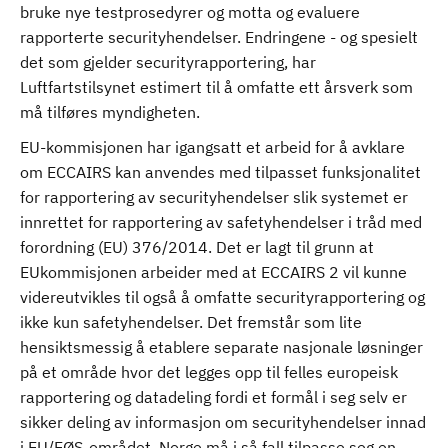
bruke nye testprosedyrer og motta og evaluere
rapporterte securityhendelser. Endringene - og spesielt
det som gjelder securityrapportering, har
Luftfartstilsynet estimert til å omfatte ett årsverk som
må tilføres myndigheten.
EU-kommisjonen har igangsatt et arbeid for å avklare
om ECCAIRS kan anvendes med tilpasset funksjonalitet
for rapportering av securityhendelser slik systemet er
innrettet for rapportering av safetyhendelser i tråd med
forordning (EU) 376/2014. Det er lagt til grunn at
EUkommisjonen arbeider med at ECCAIRS 2 vil kunne
videreutvikles til også å omfatte securityrapportering og
ikke kun safetyhendelser. Det fremstår som lite
hensiktsmessig å etablere separate nasjonale løsninger
på et område hvor det legges opp til felles europeisk
rapportering og datadeling fordi et formål i seg selv er
sikker deling av informasjon om securityhendelser innad
i EU/EØS-området. Norge må i så fall tilpasse seg en