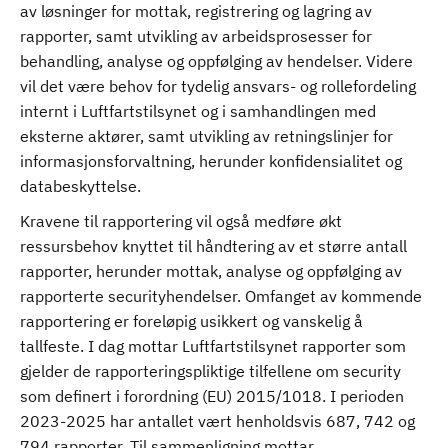
av løsninger for mottak, registrering og lagring av
rapporter, samt utvikling av arbeidsprosesser for
behandling, analyse og oppfølging av hendelser. Videre
vil det være behov for tydelig ansvars- og rollefordeling
internt i Luftfartstilsynet og i samhandlingen med
eksterne aktører, samt utvikling av retningslinjer for
informasjonsforvaltning, herunder konfidensialitet og
databeskyttelse.
Kravene til rapportering vil også medføre økt
ressursbehov knyttet til håndtering av et større antall
rapporter, herunder mottak, analyse og oppfølging av
rapporterte securityhendelser. Omfanget av kommende
rapportering er foreløpig usikkert og vanskelig å
tallfeste. I dag mottar Luftfartstilsynet rapporter som
gjelder de rapporteringspliktige tilfellene om security
som definert i forordning (EU) 2015/1018. I perioden
2023-2025 har antallet vært henholdsvis 687, 742 og
794 rapporter. Til sammenligning mottar