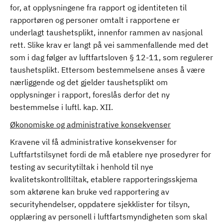
for, at opplysningene fra rapport og identiteten til
rapportøren og personer omtalt i rapportene er
underlagt taushetsplikt, innenfor rammen av nasjonal
rett. Slike krav er langt på vei sammenfallende med det
som i dag følger av luftfartsloven § 12-11, som regulerer
taushetsplikt. Ettersom bestemmelsene anses å være
nærliggende og det gjelder taushetsplikt om
opplysninger i rapport, foreslås derfor det ny
bestemmelse i luftl. kap. XII.
Økonomiske og administrative konsekvenser
Kravene vil få administrative konsekvenser for
Luftfartstilsynet fordi de må etablere nye prosedyrer for
testing av securitytiltak i henhold til nye
kvalitetskontrolltiltak, etablere rapporteringsskjema
som aktørene kan bruke ved rapportering av
securityhendelser, oppdatere sjekklister for tilsyn,
opplæring av personell i luftfartsmyndigheten som skal