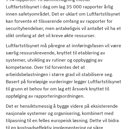
Luftfartstilsynet i dag om lag 35 000 rapporter årlig
innen safetyområdet. Det er uklart om Luftfartstilsynet
kan forvente et tilsvarende omfang av rapporter for
securityhendelser, men antakeligvis vil antallet vil ha et
slikt omfang at det vil kreve økte ressurser.
Luftfartstilsynet må påregne at innføringsfasen vil være
særlig ressurskrevende, knyttet til etablering av
systemer, utvikling av rutiner og oppbygging av
kompetanse. Over tid forventes det at
arbeidsbelastningen i større grad vil stabilisere seg.
Basert på foreløpige vurderinger legger Luftfartstilsynet
til grunn et behov for om lag ett årsverk knyttet til
oppfølging av rapporteringsordningen.
Det er hensiktsmessig å bygge videre på eksisterende
nasjonale systemer og organisering, kombinert med
tilpasning til en felles europeisk løsning. Dette vil bidra
til en kostnadseffektiv implementering og sikre