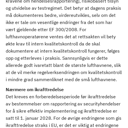
kravene om hendelsesrapportering), risikobasert tilsyn
og utvidelse av testregimet. Det betyr at dagens praksis
må dokumenteres bedre, virdereutvikles, selv om det
ikke er tale om vesentlige endringer fra det som har
vært gjeldende etter EF 300/2008. For
lufthavnoperatørene ventes det at rettsakten vil bety
økte krav til intern kvalitetskontroll da de skal
dokumentere at intern kvalitetskontroll fungerer, følges
opp og etterleves i praksis. Sannsynligvis er dette
allerede godt ivaretatt blant de største lufthavnene, slik
at de vil merke regelverksendringen om kvalitetskontroll
i mindre grad sammenliknet med de små lufthavnene.
Nærmere om ikrafttredelse
Det kreves en forberedelsesperiode før ikrafttredelse
av bestemmelser om rapportering av securityhendelser
for å sikre effektiv implementering og ikrafttredelse er
satt til 1. januar 2028. For de øvrige endringene som gis
ikrafttredelse straks i EU, er det er viktig at endringene