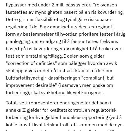
flyplasser med under 2 mill. passasjerer. Frekvensen
fastsettes av myndigheten basert på en risikovurdering.
Dette gir mer fleksibilitet og tydeligere risikobasert
regulering. I del 8 av annekset utvides testregimet i
form av bestemmelser til hvordan prioritere tester i årlig
planlegging, det er adgang til å fastsette testfrekvens
basert på risikovurderinger og mulighet til å bruke overt
test som erstatning/tillegg. I delen som gjelder
"correction of defincies" som pålegger hvordan avvik
skal oppfølges er det nå fastsatt ktav til at dersom
Luftfartstilsynet gir klassifiseringen "compliant, but
improvement desirable" (i samsvar, men ønske om
forbedring), skal svakhetene likevel korrigeres.
Totalt sett representerer endringene for det som i
anneks II gjelder for kvalitetskontroll en regulatorisk
forbedring for hva gjelder hendelsesrapportering (ved å
koble krav til kvalitetskontroll tett sammen med de nye