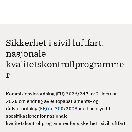
H
c
h
o
p
p
t
Sikkerhet i sivil luftfart:
i
l
nasjonale
h
kvalitetskontrollprogramme
o
v
r
e
d
i
Kommisjonsforordning (EU) 2026/247 av 2. februar
n
2026 om endring av europaparlaments- og
n
rådsforordning
(EF) nr. 300/2008
med hensyn til
h
spesifikasjoner for nasjonale
o
kvalitetskontrollprogrammer for sikkerhet i sivil luftfart
l