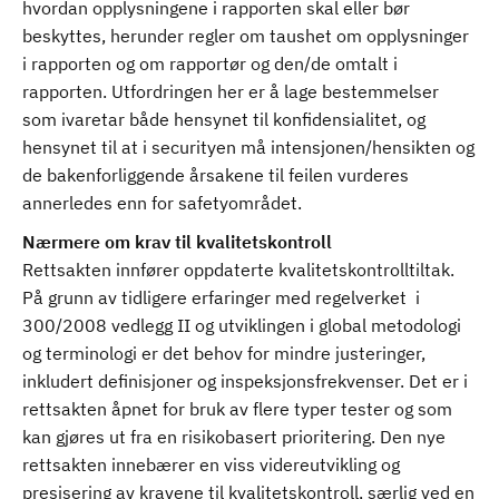
hvordan opplysningene i rapporten skal eller bør
beskyttes, herunder regler om taushet om opplysninger
i rapporten og om rapportør og den/de omtalt i
rapporten. Utfordringen her er å lage bestemmelser
som ivaretar både hensynet til konfidensialitet, og
hensynet til at i securityen må intensjonen/hensikten og
de bakenforliggende årsakene til feilen vurderes
annerledes enn for safetyområdet.
Nærmere om krav til kvalitetskontroll
Rettsakten innfører oppdaterte kvalitetskontrolltiltak.
På grunn av tidligere erfaringer med regelverket i
300/2008 vedlegg II og utviklingen i global metodologi
og terminologi er det behov for mindre justeringer,
inkludert definisjoner og inspeksjonsfrekvenser. Det er i
rettsakten åpnet for bruk av flere typer tester og som
kan gjøres ut fra en risikobasert prioritering. Den nye
rettsakten innebærer en viss videreutvikling og
presisering av kravene til kvalitetskontroll, særlig ved en