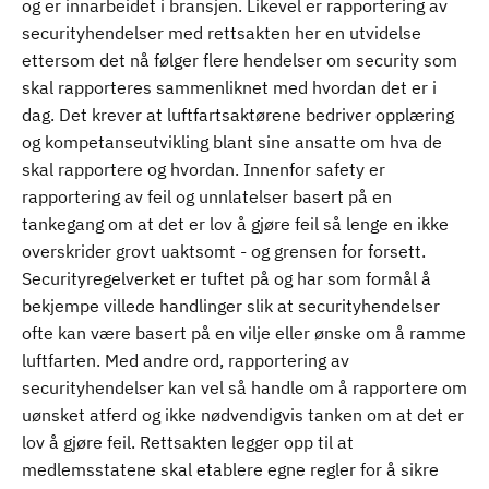
og er innarbeidet i bransjen. Likevel er rapportering av
securityhendelser med rettsakten her en utvidelse
ettersom det nå følger flere hendelser om security som
skal rapporteres sammenliknet med hvordan det er i
dag. Det krever at luftfartsaktørene bedriver opplæring
og kompetanseutvikling blant sine ansatte om hva de
skal rapportere og hvordan. Innenfor safety er
rapportering av feil og unnlatelser basert på en
tankegang om at det er lov å gjøre feil så lenge en ikke
overskrider grovt uaktsomt - og grensen for forsett.
Securityregelverket er tuftet på og har som formål å
bekjempe villede handlinger slik at securityhendelser
ofte kan være basert på en vilje eller ønske om å ramme
luftfarten. Med andre ord, rapportering av
securityhendelser kan vel så handle om å rapportere om
uønsket atferd og ikke nødvendigvis tanken om at det er
lov å gjøre feil. Rettsakten legger opp til at
medlemsstatene skal etablere egne regler for å sikre