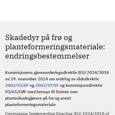
H
c
h
o
p
p
t
Skadedyr på frø og
i
l
planteformeringsmateriale:
h
endringsbestemmelser
o
v
e
Kommisjonens gjennomføringsdirektiv (EU) 2024/3010
d
av 29. november 2024 om endring av rådsdirektiv
i
2002/55/EF
og
2002/57/EF
og kommisjonsdirektiv
n
93/61/EØF med hensyn til listene over
n
planteskadegjørere på frø og annet
h
planteformeringsmateriale
o
l
Commission Implementing Directive (EU) 2024/3010 of