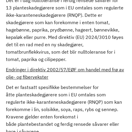
Det er i dag nulltoleranse i ferdig rensede såvarer for
13 planteskadegjørere som i EU omtales som regulerte
ikke-karanteneskadegjørere (RNQP). Dette er
skadegjørere som kan forekomme i enten tomat,
hagebønne, paprika, prydbønne, hageert, bønnevikke,
kepaløk eller purre. Med direktiv (EU) 2024/3010 føyes
det til en rad med en ny skadegjører,
tomatbrunflekkvirus, som det blir nulltoleranse for i
tomat, paprika og cilipepper.
Endringer i direktiv 2002/57/EØF om handel med frø av
olje- og fibervekster
Det er fastsatt spesifikke bestemmelser for
åtte planteskadegjørere som i EU omtales som
regulerte ikke-karanteneskadegjørere (RNQP) som kan
forekomme i lin, solsikke, soya, raps, rybs og sennep.
Kravene gjelder enten forekomst i
både plantebestandet og ferdig rensede såvarer eller
bare i såvarene.