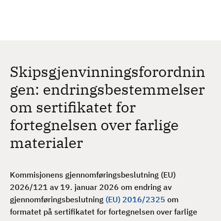
H
c
h
o
p
p
t
Skipsgjenvinningsforordnin
i
l
gen: endringsbestemmelser
h
om sertifikatet for
o
v
fortegnelsen over farlige
e
materialer
d
i
n
Kommisjonens gjennomføringsbeslutning (EU)
n
2026/121 av 19. januar 2026 om endring av
h
gjennomføringsbeslutning
(EU) 2016/2325
om
o
formatet på sertifikatet for fortegnelsen over farlige
l