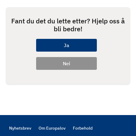
Fant du det du lette etter? Hjelp oss å
bli bedre!
Nyhetsbrev
Om Europalov
Forbehold
Footer