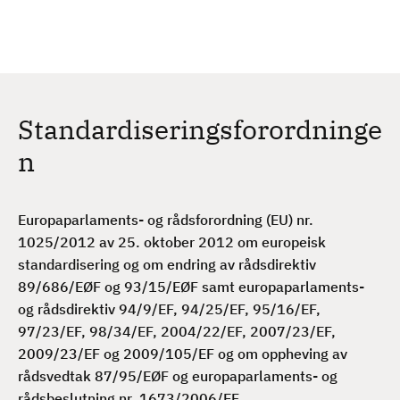
H
c
h
o
p
p
t
Standardiseringsforordninge
i
l
n
h
o
v
Europaparlaments- og rådsforordning (EU) nr.
e
1025/2012 av 25. oktober 2012 om europeisk
d
standardisering og om endring av rådsdirektiv
i
89/686/EØF og 93/15/EØF samt europaparlaments-
n
og rådsdirektiv 94/9/EF, 94/25/EF, 95/16/EF,
n
97/23/EF, 98/34/EF, 2004/22/EF, 2007/23/EF,
h
2009/23/EF og 2009/105/EF og om oppheving av
o
rådsvedtak 87/95/EØF og europaparlaments- og
l
rådsbeslutning nr. 1673/2006/EF