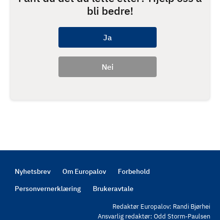
bli bedre!
Nyhetsbrev
Om Europalov
Forbehold
Footer
Personvernerklæring
Brukeravtale
Redaktør Europalov: Randi Bjørhei
Ansvarlig redaktør: Odd Storm-Paulsen