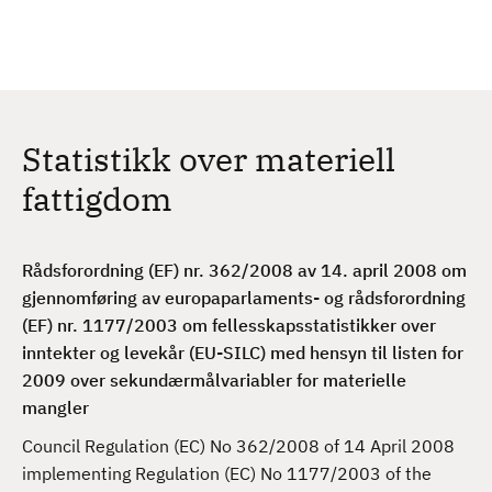
H
c
h
o
p
p
t
Statistikk over materiell
i
l
fattigdom
h
o
v
Rådsforordning (EF) nr. 362/2008 av 14. april 2008 om
e
gjennomføring av europaparlaments- og rådsforordning
d
(EF) nr. 1177/2003 om fellesskapsstatistikker over
i
inntekter og levekår (EU-SILC) med hensyn til listen for
n
2009 over sekundærmålvariabler for materielle
n
mangler
h
Council Regulation (EC) No 362/2008 of 14 April 2008
o
implementing Regulation (EC) No 1177/2003 of the
l