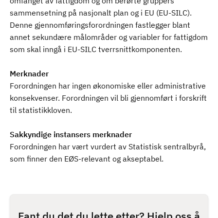
omfanget av fattigdom og om berørte gruppers
sammensetning på nasjonalt plan og i EU (EU-SILC).
Denne gjennomføringsforordningen fastlegger blant
annet sekundære målområder og variabler for fattigdom
som skal inngå i EU-SILC tverrsnittkomponenten.
Merknader
Forordningen har ingen økonomiske eller administrative
konsekvenser. Forordningen vil bli gjennomført i forskrift
til statistikkloven.
Sakkyndige instansers merknader
Forordningen har vært vurdert av Statistisk sentralbyrå,
som finner den EØS-relevant og akseptabel.
Fant du det du lette etter? Hjelp oss å