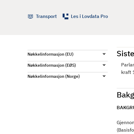
d
Transport
Les i Lovdata Pro
Siste
Nøkkelinformasjon (EU)
Parla
Nøkkelinformasjon (EØS)
kraft
Nøkkelinformasjon (Norge)
Bakg
BAKGR
Gjennom
(Basisfo