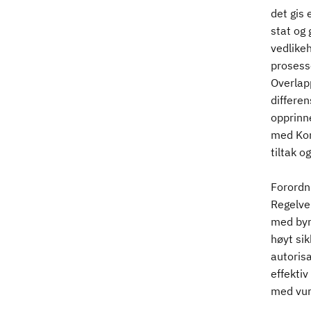
det gis 
stat og 
vedlikeh
prosess
Overlapp
differen
opprinn
med Kom
tiltak 
Forordn
Regelve
med byrå
høyt si
autoris
effektiv
med vurd