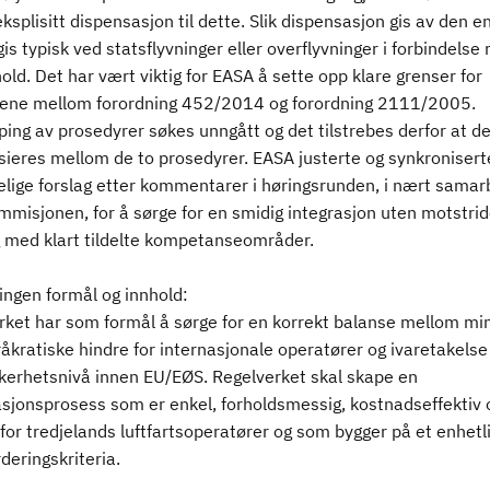
eksplisitt dispensasjon til dette. Slik dispensasjon gis av den e
gis typisk ved statsflyvninger eller overflyvninger i forbindelse
old. Det har vært viktig for EASA å sette opp klare grenser for
ene mellom forordning 452/2014 og forordning 2111/2005.
ing av prosedyrer søkes unngått og det tilstrebes derfor at de
sieres mellom de to prosedyrer. EASA justerte og synkroniserte
elige forslag etter kommentarer i høringsrunden, i nært samar
misjonen, for å sørge for en smidig integrasjon uten motstri
og med klart tildelte kompetanseområder.
ingen formål og innhold:
rket har som formål å sørge for en korrekt balanse mellom mi
kratiske hindre for internasjonale operatører og ivaretakelse
kkerhetsnivå innen EU/EØS. Regelverket skal skape en
asjonsprosess som er enkel, forholdsmessig, kostnadseffektiv 
 for tredjelands luftfartsoperatører og som bygger på et enhetli
eringskriteria.