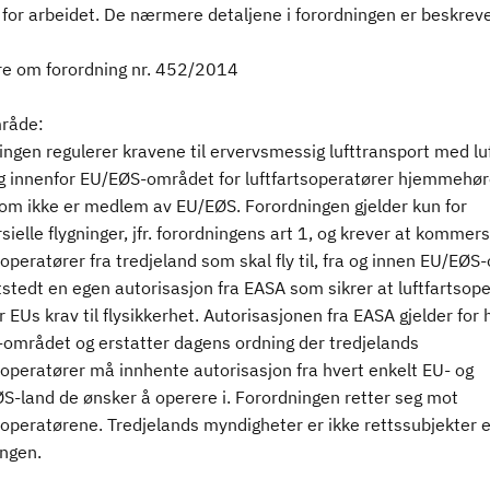
 for arbeidet. De nærmere detaljene i forordningen er beskreve
 om forordning nr. 452/2014
råde:
ngen regulerer kravene til ervervsmessig lufttransport med lu
a og innenfor EU/EØS-området for luftfartsoperatører hjemmehør
som ikke er medlem av EU/EØS. Forordningen gjelder kun for
elle flygninger, jfr. forordningens art 1, og krever at kommers
soperatører fra tredjeland som skal fly til, fra og innen EU/EØ
stedt en egen autorisasjon fra EASA som sikrer at luftfartsop
r EUs krav til flysikkerhet. Autorisasjonen fra EASA gjelder for 
området og erstatter dagens ordning der tredjelands
soperatører må innhente autorisasjon fra hvert enkelt EU- og
S-land de ønsker å operere i. Forordningen retter seg mot
soperatørene. Tredjelands myndigheter er ikke rettssubjekter e
ingen.