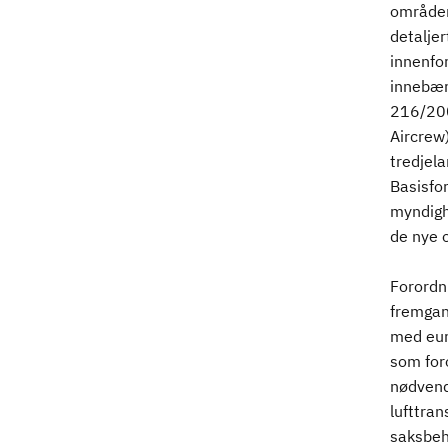
områder 
detalje
innenfo
innebære
216/200
Aircrew)
tredjel
Basisfo
myndigh
de nye 
Forordn
fremgan
med eur
som for
nødvend
lufttran
saksbeh