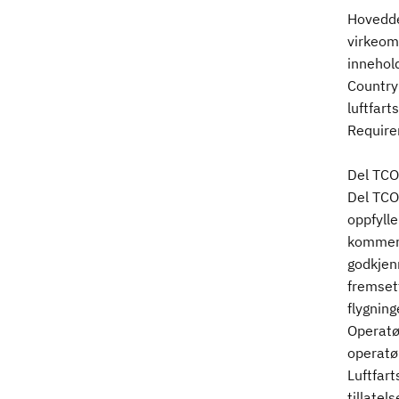
Hovedde
virkeomr
innehol
Country 
luftfart
Require
Del TCO
Del TCO 
oppfylle
kommers
godkjenn
fremset
flygnin
Operatø
operatør
Luftfart
tillatel