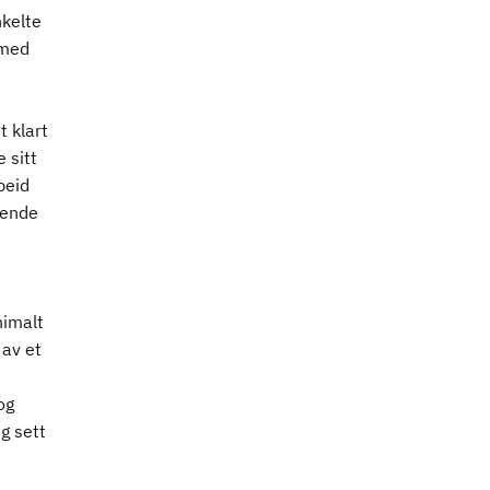
nkelte
 med
t klart
 sitt
beid
dende
nimalt
 av et
og
g sett