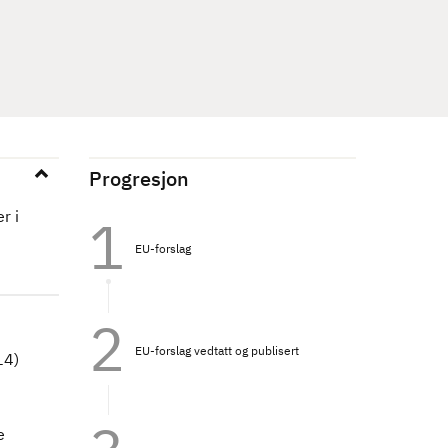
Progresjon
r i
EU-forslag
EU-forslag vedtatt og publisert
14)
e