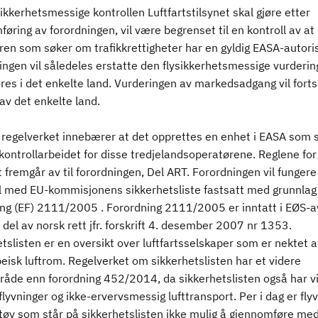
ikkerhetsmessige kontrollen Luftfartstilsynet skal gjøre etter
øring av forordningen, vil være begrenset til en kontroll av at
ren som søker om trafikkrettigheter har en gyldig EASA-autori
ingen vil såledeles erstatte den flysikkerhetsmessige vurderi
øres i det enkelte land. Vurderingen av markedsadgang vil fortsa
av det enkelte land.
 regelverket innebærer at det opprettes en enhet i EASA som 
kontrollarbeidet for disse tredjelandsoperatørene. Reglene for
 fremgår av til forordningen, Del ART. Forordningen vil fungere 
l med EU-kommisjonens sikkerhetsliste fastsatt med grunnlag 
ing (EF) 2111/2005 . Forordning 2111/2005 er inntatt i EØS-a
 del av norsk rett jfr. forskrift 4. desember 2007 nr 1353.
tslisten er en oversikt over luftfartsselskaper som er nektet 
peisk luftrom. Regelverket om sikkerhetslisten har et videre
råde enn forordning 452/2014, da sikkerhetslisten også har vi
flyvninger og ikke-ervervsmessig lufttransport. Per i dag er fly
tøy som står på sikkerhetslisten ikke mulig å gjennomføre me