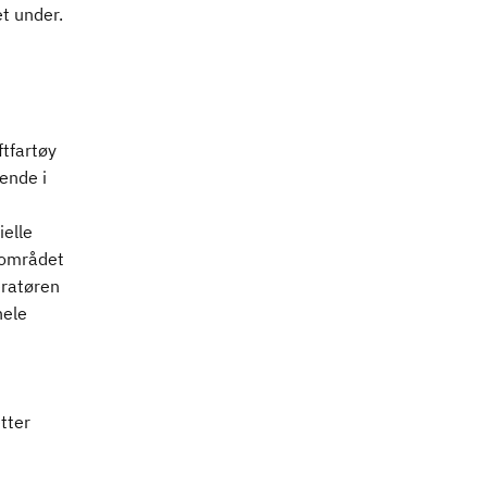
t under.
ftfartøy
ende i
ielle
S-området
eratøren
hele
tter