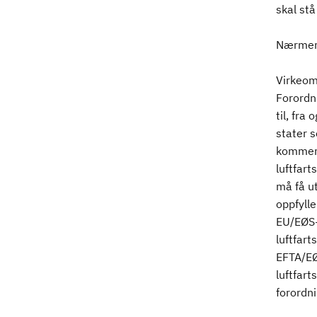
skal stå
Nærmere
Virkeom
Forordni
til, fr
stater 
kommersi
luftfart
må få ut
oppfylle
EU/EØS-
luftfart
EFTA/EØ
luftfart
forordn