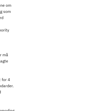
ene om
egg som
rd
hority
er må
lagte
 for 4
ndarder.
d
anmoding