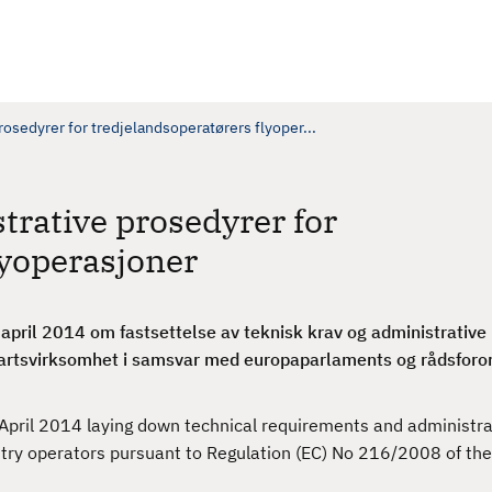
rosedyrer for tredjelandsoperatørers flyoper...
trative prosedyrer for
lyoperasjoner
pril 2014 om fastsettelse av teknisk krav og administrative
fartsvirksomhet i samsvar med europaparlaments og rådsforor
pril 2014 laying down technical requirements and administra
untry operators pursuant to Regulation (EC) No 216/2008 of th