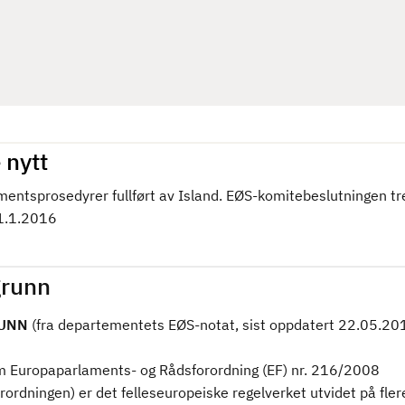
 nytt
mentsprosedyrer fullført av Island. EØS-komitebeslutningen tre
 1.1.2016
runn
UNN
(fra departementets EØS-notat, sist oppdatert 22.05.20
 Europaparlaments- og Rådsforordning (EF) nr. 216/2008
rordningen) er det felleseuropeiske regelverket utvidet på fler