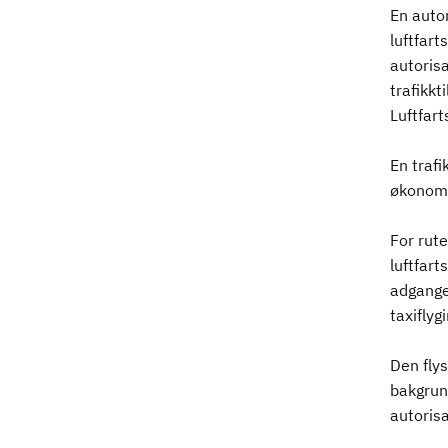
En autor
luftfart
autoris
trafikkt
Luftfart
En trafi
økonomi
For rut
luftfart
adgange
taxiflyg
Den flys
bakgrun
autorisa