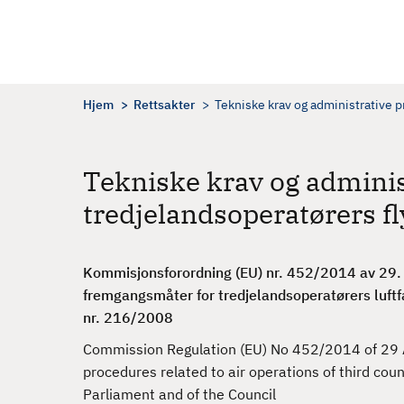
H
o
p
p
t
Hjem
Rettsakter
Tekniske krav og administrative p
i
l
h
Tekniske krav og adminis
o
tredjelandsoperatørers f
v
e
d
Kommisjonsforordning (EU) nr. 452/2014 av 29. a
i
fremgangsmåter for tredjelandsoperatørers luft
n
nr. 216/2008
n
h
Commission Regulation (EU) No 452/2014 of 29 A
o
procedures related to air operations of third co
l
Parliament and of the Council