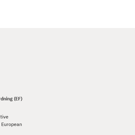
c
h
dning (EF)
tive
e European