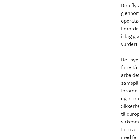
Den flys
gjennomf
operatø
Forordn
i dag gj
vurdert 
Det nye
forestå 
arbeidet
samspil
forordn
og er en
Sikkerhe
til euro
virkeom
for over
med far