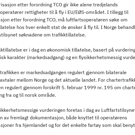
isasjon etter forordning TCO gir ikke alene tredjelands
soperatører rettigheter til å fly i EU/EØS-området. I tillegg til
asjon etter forordning TCO, må luftfartsoperatøren søke om
illatelse hos hver enkelt stat de ønsker å fly til. I Norge behand
stilsynet søknadene om trafikktillatelse.
kktillatelse er i dag en økonomisk tillatelse, basert på vurderin
sk karakter (markedsadgang) og en flysikkerhetsmessig vurde
etrafikken er markedsadgangen regulert gjennom bilaterale
savtaler mellom Norge og det aktuelle landet. For chartertrafik
n regulert gjennom forskrift 5. februar 1999 nr. 195 om chart
ing fra og til norsk område.
ikkerhetsmessige vurderingen foretas i dag av Luftfartstilsyne
n av fremlagt dokumentasjon, både knyttet til operatørens
sjoner fra hjemlandet og for det enkelte fartøy som skal benyt