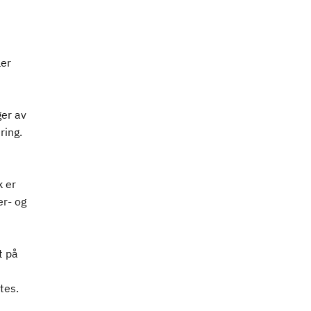
ler
ger av
ring.
k er
er- og
t på
tes.