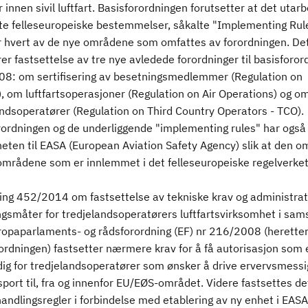
innen sivil luftfart. Basisforordningen forutsetter at det utar
rte felleseuropeiske bestemmelser, såkalte "Implementing Rule
r hvert av de nye områdene som omfattes av forordningen. De
r fastsettelse av tre nye avledede forordninger til basisforor
8: om sertifisering av besetningsmedlemmer (Regulation on
, om luftfartsoperasjoner (Regulation on Air Operations) og o
andsoperatører (Regulation on Third Country Operators - TCO).
rordningen og de underliggende "implementing rules" har også 
eten til EASA (European Aviation Safety Agency) slik at den o
områdene som er innlemmet i det felleseuropeiske regelverket
ing 452/2014 om fastsettelse av tekniske krav og administrat
gsmåter for tredjelandsoperatørers luftfartsvirksomhet i sam
opaparlaments- og rådsforordning (EF) nr 216/2008 (heretter
ordningen) fastsetter nærmere krav for å få autorisasjon som 
ig for tredjelandsoperatører som ønsker å drive ervervsmessi
sport til, fra og innenfor EU/EØS-området. Videre fastsettes de
andlingsregler i forbindelse med etablering av ny enhet i EAS