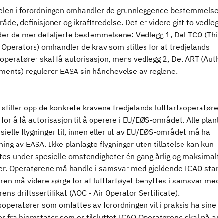
len i forordningen omhandler de grunnleggende bestemmels
åde, definisjoner og ikrafttredelse. Det er videre gitt to vedl
der de mer detaljerte bestemmelsene: Vedlegg 1, Del TCO (Thi
Operators) omhandler de krav som stilles for at tredjelands
soperatører skal få autorisasjon, mens vedlegg 2, Del ART (Aut
ments) regulerer EASA sin håndhevelse av reglene.
stiller opp de konkrete kravene tredjelands luftfartsoperatør
 for å få autorisasjon til å operere i EU/EØS-området. Alle plan
ielle flygninger til, innen eller ut av EU/EØS-området må ha
ing av EASA. Ikke planlagte flygninger uten tillatelse kan kun
tes under spesielle omstendigheter én gang årlig og maksimalt
ger. Operatørene må handle i samsvar med gjeldende ICAO sta
ren må videre sørge for at luftfartøyet benyttes i samsvar me
ens driftssertifikat (AOC - Air Operator Sertificate).
soperatører som omfattes av forordningen vil i praksis ha sine
ser fra hjemstater som er tilsluttet ICAO.Operatørene skal på 