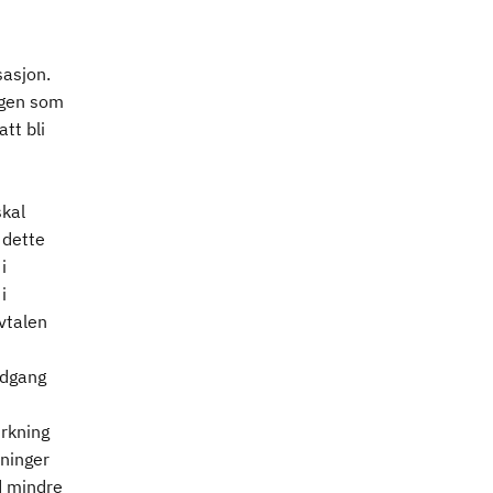
sasjon.
ngen som
tt bli
skal
 dette
i
i
vtalen
adgang
rkning
vninger
d mindre