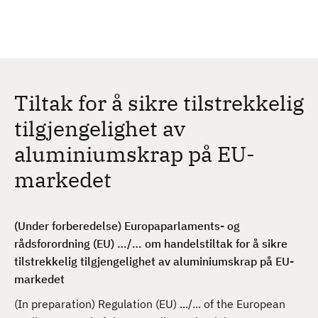
H
c
h
o
p
p
t
Tiltak for å sikre tilstrekkelig
i
l
tilgjengelighet av
h
aluminiumskrap på EU-
o
v
markedet
e
d
i
(Under forberedelse) Europaparlaments- og
n
rådsforordning (EU) …/… om handelstiltak for å sikre
n
tilstrekkelig tilgjengelighet av aluminiumskrap på EU-
h
markedet
o
(In preparation) Regulation (EU) .../... of the European
l