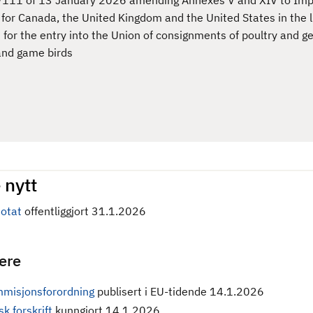
/111 of 13 January 2026 amending Annexes V and XIV to Im
or Canada, the United Kingdom and the United States in the li
d for the entry into the Union of consignments of poultry and g
 and game birds
 nytt
otat
offentliggjort 31.1.2026
gere
misjonsforordning
publisert i EU-tidende 14.1.2026
k forskrift
kunngjort 14.1.2026