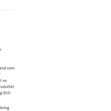
r
land som
r
t av
vsluttet
g (EU)
dning