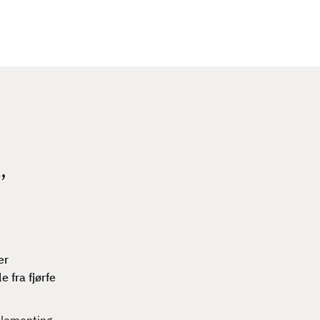
c
h
,
er
e fra fjørfe