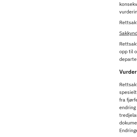
konsekv
vurderi
Rettsakt
Sakkynd
Rettsak
opp til 
departe
Vurder
Rettsak
spesielt
fra fjør
endring 
tredjel
dokument
Endring