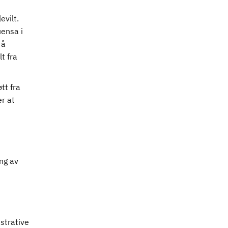
evilt.
uensa i
 å
lt fra
øtt fra
er at
ng av
strative