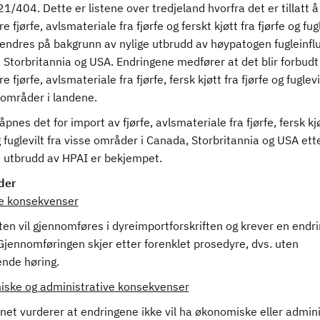
1/404. Dette er listene over tredjeland hvorfra det er tillatt å
e fjørfe, avlsmateriale fra fjørfe og ferskt kjøtt fra fjørfe og fugl
 endres på bakgrunn av nylige utbrudd av høypatogen fugleinfl
Storbritannia og USA. Endringene medfører at det blir forbudt
e fjørfe, avlsmateriale fra fjørfe, fersk kjøtt fra fjørfe og fuglevi
 områder i landene.
g åpnes det for import av fjørfe, avlsmateriale fra fjørfe, fersk kj
g fuglevilt fra visse områder i Canada, Storbritannia og USA ett
e utbrudd av HPAI er bekjempet.
der
ge konsekvenser
en vil gjennomføres i dyreimportforskriften og krever en endri
Gjennomføringen skjer etter forenklet prosedyre, dvs. uten
ende høring.
ske og administrative konsekvenser
net vurderer at endringene ikke vil ha økonomiske eller admini