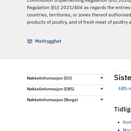
Commission Implementing Regulation (EU) 2026
d
Regulation (EU) 2021/404 as regards the entries f
countries, territories, or zones thereof authorise
products of poultry, and of fresh meat of poultry
Mattrygghet
Siste
Nøkkelinformasjon (EU)
EØS-n
Nøkkelinformasjon (EØS)
Nøkkelinformasjon (Norge)
Tidli
Kom
Nors