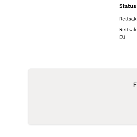
Status
Rettsakt
Rettsakt
EU
F