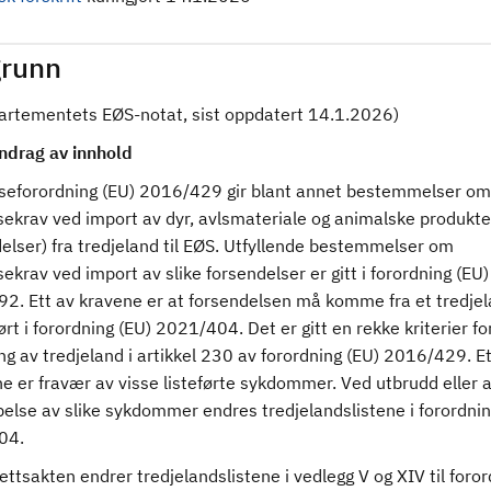
runn
partementets EØS-notat, sist oppdatert 14.1.2026)
drag av innhold
seforordning (EU) 2016/429 gir blant annet bestemmelser om
sekrav ved import av dyr, avlsmateriale og animalske produkte
elser) fra tredjeland til EØS. Utfyllende bestemmelser om
ekrav ved import av slike forsendelser er gitt i forordning (EU)
2. Ett av kravene er at forsendelsen må komme fra et tredje
ført i forordning (EU) 2021/404. Det er gitt en rekke kriterier fo
ing av tredjeland i artikkel 230 av forordning (EU) 2016/429. Et
ne er fravær av visse listeførte sykdommer. Ved utbrudd eller a
else av slike sykdommer endres tredjelandslistene i forordnin
04.
ttsakten endrer tredjelandslistene i vedlegg V og XIV til foror