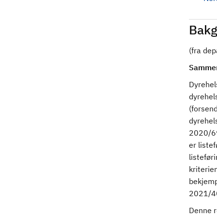
Bakg
(fra de
Sammen
Dyrehel
dyrehel
(forsend
dyrehels
2020/69
er liste
listefør
kriterie
bekjemp
2021/4
Denne re