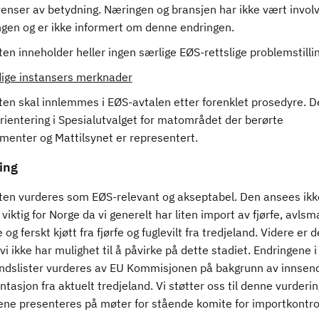
enser av betydning. Næringen og bransjen har ikke vært involv
ngen og er ikke informert om denne endringen.
en inneholder heller ingen særlige EØS-rettslige problemstillin
ige instansers merknader
ten skal innlemmes i EØS-avtalen etter forenklet prosedyre. D
orientering i Spesialutvalget for matområdet der berørte
menter og Mattilsynet er representert.
ing
ten vurderes som EØS-relevant og akseptabel. Den ansees ik
 viktig for Norge da vi generelt har liten import av fjørfe, avlsm
fe og ferskt kjøtt fra fjørfe og fuglevilt fra tredjeland. Videre er 
vi ikke har mulighet til å påvirke på dette stadiet. Endringene i
andslister vurderes av EU Kommisjonen på bakgrunn av innsen
asjon fra aktuelt tredjeland. Vi støtter oss til denne vurderin
ene presenteres på møter for stående komite for importkontrol