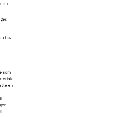
ert i
ger.
en tas
ke som
ateriale
dette en
dt
gen.
l.