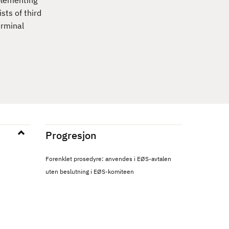
plementing
sts of third
erminal
Progresjon
Forenklet prosedyre: anvendes i EØS-avtalen
uten beslutning i EØS-komiteen