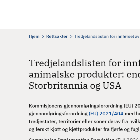
H
o
p
p
t
Hjem
Rettsakter
Tredjelandslisten for innførsel av
i
l
h
Tredjelandslisten for innf
o
animalske produkter: e
v
e
Storbritannia og USA
d
i
n
Kommisjonens gjennomføringsforordning (EU) 20
n
gjennomføringsforordning
(EU) 2021/404
med hen
h
tredjestater, territorier eller soner derav fra hvil
o
og ferskt kjøtt og kjøttprodukter fra fjørfe og fugl
l