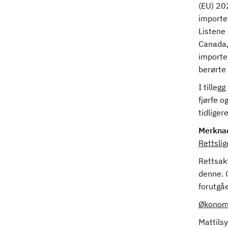
(EU) 202
importer
Listene
Canada, 
importer
berørte
I tilleg
fjørfe o
tidliger
Merkna
Rettsli
Rettsakt
denne. 
forutgå
Økonomi
Mattilsy