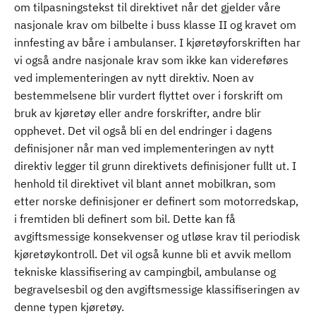
om tilpasningstekst til direktivet når det gjelder våre
nasjonale krav om bilbelte i buss klasse II og kravet om
innfesting av båre i ambulanser. I kjøretøyforskriften har
vi også andre nasjonale krav som ikke kan videreføres
ved implementeringen av nytt direktiv. Noen av
bestemmelsene blir vurdert flyttet over i forskrift om
bruk av kjøretøy eller andre forskrifter, andre blir
opphevet. Det vil også bli en del endringer i dagens
definisjoner når man ved implementeringen av nytt
direktiv legger til grunn direktivets definisjoner fullt ut. I
henhold til direktivet vil blant annet mobilkran, som
etter norske definisjoner er definert som motorredskap,
i fremtiden bli definert som bil. Dette kan få
avgiftsmessige konsekvenser og utløse krav til periodisk
kjøretøykontroll. Det vil også kunne bli et avvik mellom
tekniske klassifisering av campingbil, ambulanse og
begravelsesbil og den avgiftsmessige klassifiseringen av
denne typen kjøretøy.