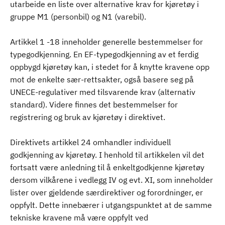
utarbeide en liste over alternative krav for kjøretøy i
gruppe M1 (personbil) og N1 (varebil).
Artikkel 1 -18 inneholder generelle bestemmelser for
typegodkjenning. En EF-typegodkjenning av et ferdig
oppbygd kjøretøy kan, i stedet for å knytte kravene opp
mot de enkelte sær-rettsakter, også basere seg på
UNECE-regulativer med tilsvarende krav (alternativ
standard). Videre finnes det bestemmelser for
registrering og bruk av kjøretøy i direktivet.
Direktivets artikkel 24 omhandler individuell
godkjenning av kjøretøy. I henhold til artikkelen vil det
fortsatt være anledning til å enkeltgodkjenne kjøretøy
dersom vilkårene i vedlegg IV og evt. XI, som inneholder
lister over gjeldende særdirektiver og forordninger, er
oppfylt. Dette innebærer i utgangspunktet at de samme
tekniske kravene må være oppfylt ved