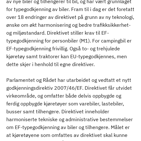
av nye biler og tilhengerer til bil, og har vært grunnlaget
for typegodkjenning av biler. Fram til i dag er det foretatt
over 18 endringer av direktivet på grunn av ny teknologi,
ønske om økt harmonisering og bedre trafikksikkerhet-
og miljøstandard. Direktivet stiller krav til EF-
typegodkjenning for personbiler (M1). For campingbil er
EF-typegodkjenning frivillig. Også to- og trehjulede
kjøretøy samt traktorer kan EU-typegodkjennes, men
dette skjer i henhold til egne direktiver.
Parlamentet og Rådet har utarbeidet og vedtatt et nytt
godkjenningsdirektiv 2007/46/EF. Direktivet får utvidet
virkeområde, og omfatter både delvis oppbygde og
ferdig oppbygde kjøretøyer som varebiler, lastebiler,
busser samt tilhengere. Direktivet inneholder
harmoniserte tekniske og administrative bestemmelser
om EF-typegodkjenning av biler og tilhengere. Målet er
at kjøretøyene som omfattes av direktivet skal kunne