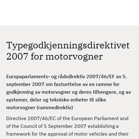
H
c
h
o
p
p
t
Typegodkjenningsdirektivet
i
l
2007 for motorvogner
h
o
v
Europaparlaments- og rådsdirektiv 2007/46/EF av 5.
e
september 2007 om fastsettelse av en ramme for
d
godkjenning av motorvogner og deres tilhengere, og av
i
systemer, deler og tekniske enheter til slike
n
motorvogner (rammedirektiv)
n
Directive 2007/46/EC of the European Parliament and
h
of the Council of 5 September 2007 establishing a
o
framework for the approval of motor vehicles and their
l