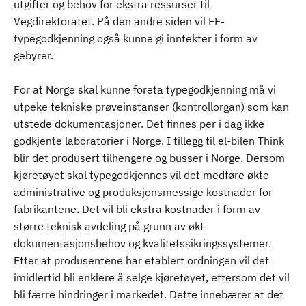
utgifter og behov for ekstra ressurser til
Vegdirektoratet. På den andre siden vil EF-
typegodkjenning også kunne gi inntekter i form av
gebyrer.
For at Norge skal kunne foreta typegodkjenning må vi
utpeke tekniske prøveinstanser (kontrollorgan) som kan
utstede dokumentasjoner. Det finnes per i dag ikke
godkjente laboratorier i Norge. I tillegg til el-bilen Think
blir det produsert tilhengere og busser i Norge. Dersom
kjøretøyet skal typegodkjennes vil det medføre økte
administrative og produksjonsmessige kostnader for
fabrikantene. Det vil bli ekstra kostnader i form av
større teknisk avdeling på grunn av økt
dokumentasjonsbehov og kvalitetssikringssystemer.
Etter at produsentene har etablert ordningen vil det
imidlertid bli enklere å selge kjøretøyet, ettersom det vil
bli færre hindringer i markedet. Dette innebærer at det