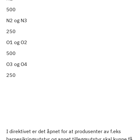
500
N2 og N3
250
O1 og O2
500
O3 og O4
250
I direktivet er det åpnet for at produsenter av f.eks
barnesikringsutstyr og annet tilleggsutstyr skal kunne få