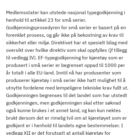
Medlemsstater kan utstede nasjonal typegodkjenning i
henhold til artikkel 23 for små serier.
Godkjenningsprosedyren for små serier er basert på en
forenklet prosess, og går ikke på bekostning av krav til
sikkerhet eller miljø. Direktivet har et spesielt bilag med
oversikt over hvilke direktiv som skal oppfylles (jf tillegg
til vedlegg IV). EF-typegodkjenning for kjøretøy som er
produsert i små serier er begrenset oppad til 1000 per
år totalt i alle EU-land. Inntil nå har produsenter som
produserer kjøretøy i små serier ikke hatt mulighet til å
utnytte fordelene med lempeligere tekniske krav fullt ut.
Godkjenningen begrenses til det landet som har utstedt
godkjenningen, men godkjenningen skal etter søknad
også kunne brukes i et annet land, og kan kun nektes
brukt dersom det er rimelig tvil om at kjøretøyet som er
godkjent er i henhold til landets egne bestemmelser. I
vedlegg XII er det forutsatt at antall kjøretøy for