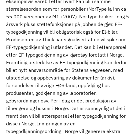
eksempelvis varebil etter hvert kan bli i samme
størrelsesorden som for personbiler (NorType la inn ca
55.000 versjoner av M1 i 2007). NorType bruker i dag 5
årsverk pluss støttefunksjoner på jobben de gjør. EF-
typegodkjenning vil bli obligatorisk også for El-biler.
Produsenten av Think har signalisert at de vil søke om
EF-typegodkjenning i utlandet. Det kan bli etterspørsel
etter EF-typegodkjenning av kjøretøy foretatt i Norge.
Fremtidig utstedelse av EF-typegodkjenning kan derfor
bli et nytt ansvarsområde for Statens vegvesen, med
utstedelse og oppbevaring av dokumenter (arkiv),
forsendelser til øvrige EØS-land, oppfølging hos
produsenter, godkjenning av laboratorier,
gebyrordninger osv. Per i dag er det produksjon av
tilhengere og busser i Norge. Det er sannsynlig at det i
fremtiden vil bli etterspørsel etter typegodkjenning for
disse i Norge. Innføringen av en
typegodkjenningsordning i Norge vil generere ekstra