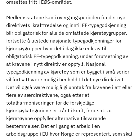
omsettes fritt i EØS-området.
Medlemsstatene kan i overgangsperioden fra det nye
direktivets ikrafttredelse og inntil EF-typegodkjenning
blir obligatorisk for alle de omfattede kjøretøygrupper,
fortsette å utstede nasjonale typegodkjenninger for
kjøretøygrupper hvor det i dag ikke er krav til
obligatorisk EF-typegodkjenning, under forutsetning av
at kravene i nytt direktiv er oppfylt. Nasjonal
typegodkjenning av kjøretøy som er bygget i små serier
vil fortsatt være mulig i henhold til det nye direktivet.
Det vil også være mulig å gi unntak fra kravene i ett eller
flere av særdirektivene, også etter at
totalharmoniseringen for de forskjellige
kjøretøykategoriene er trådt i kraft, forutsatt at
kjøretøyene oppfyller alternative tilsvarende
bestemmelser. Det er i gang et arbeid i en
arbeidsgruppe i EU hvor Norge er representert, som skal