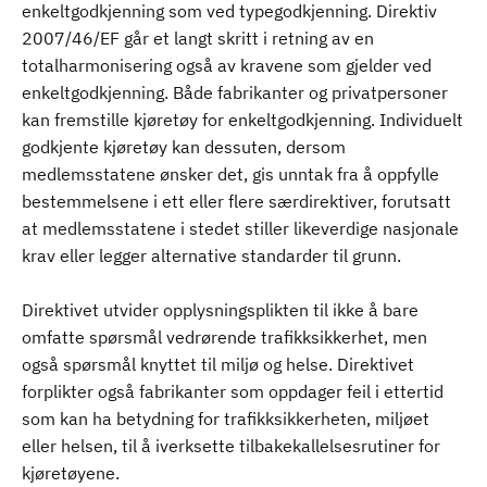
enkeltgodkjenning som ved typegodkjenning. Direktiv
2007/46/EF går et langt skritt i retning av en
totalharmonisering også av kravene som gjelder ved
enkeltgodkjenning. Både fabrikanter og privatpersoner
kan fremstille kjøretøy for enkeltgodkjenning. Individuelt
godkjente kjøretøy kan dessuten, dersom
medlemsstatene ønsker det, gis unntak fra å oppfylle
bestemmelsene i ett eller flere særdirektiver, forutsatt
at medlemsstatene i stedet stiller likeverdige nasjonale
krav eller legger alternative standarder til grunn.
Direktivet utvider opplysningsplikten til ikke å bare
omfatte spørsmål vedrørende trafikksikkerhet, men
også spørsmål knyttet til miljø og helse. Direktivet
forplikter også fabrikanter som oppdager feil i ettertid
som kan ha betydning for trafikksikkerheten, miljøet
eller helsen, til å iverksette tilbakekallelsesrutiner for
kjøretøyene.