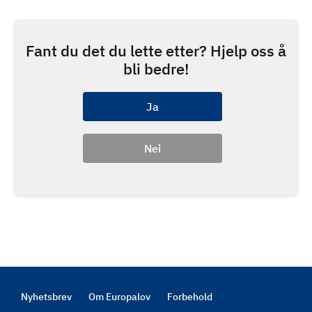
Fant du det du lette etter? Hjelp oss å
bli bedre!
Nyhetsbrev
Om Europalov
Forbehold
Footer