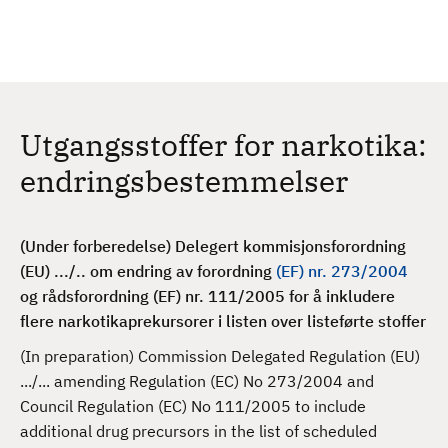
H
c
h
o
p
p
t
Utgangsstoffer for narkotika:
i
l
endringsbestemmelser
h
o
v
(Under forberedelse) Delegert kommisjonsforordning
e
(EU) .../.. om endring av forordning
(EF) nr. 273/2004
d
og rådsforordning (EF) nr. 111/2005 for å inkludere
i
flere narkotikaprekursorer i listen over listeførte stoffer
n
(In preparation) Commission Delegated Regulation (EU)
n
.../... amending Regulation (EC) No 273/2004 and
h
Council Regulation (EC) No 111/2005 to include
o
additional drug precursors in the list of scheduled
l