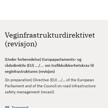
H
c
h
o
p
p
t
Veginfrastrukturdirektivet
i
l
(revisjon)
h
o
v
(Under forberedelse) Europaparlaments- og
e
rådsdirektiv (EU) .../... om trafikksikkerhetskrav til
d
veginfrastrukturen (revisjon)
i
(In preparation) Directive (EU) .../... of the European
n
Parliament and of the Council on road infrastructure
n
safety management (recast)
h
o
l
Transport