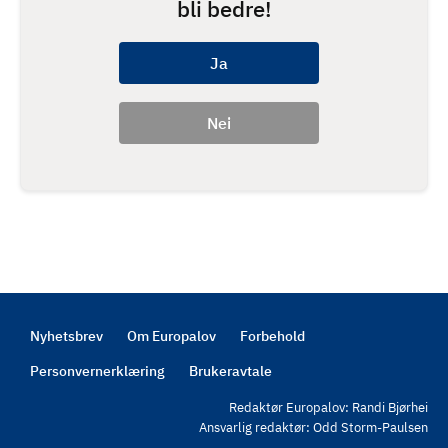
bli bedre!
Nyhetsbrev
Om Europalov
Forbehold
Footer
Personvernerklæring
Brukeravtale
Redaktør Europalov: Randi Bjørhei
Ansvarlig redaktør: Odd Storm-Paulsen