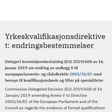
H
c
h
o
p
p
t
Yrkeskvalifikasjonsdirektive
i
l
t: endringsbestemmelser
h
o
v
Delegert kommisjonsbeslutning (EU) 2019/608 av 16.
e
januar 2019 om endring av vedlegg V til
d
europaparlaments- og rådsdirektiv
2005/36/EF
med
i
hensyn til kvalifikasjonsbevis og titler på spesialiteter
n
Commission Delegated Decision (EU) 2019/608 of 16
n
January 2019 amending Annex V to Directive
h
2005/36/EC of the European Parliament and of the
o
Council as regards the evidence of formal qualifications
l