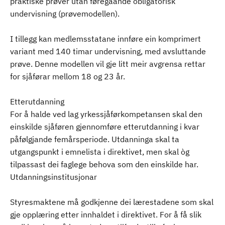
praktiske prøver utan føregåande obligatorisk
undervisning (prøvemodellen).
I tillegg kan medlemsstatane innføre ein komprimert
variant med 140 timar undervisning, med avsluttande
prøve. Denne modellen vil gje litt meir avgrensa rettar
for sjåførar mellom 18 og 23 år.
Etterutdanning
For å halde ved lag yrkessjåførkompetansen skal den
einskilde sjåføren gjennomføre etterutdanning i kvar
påfølgjande femårsperiode. Utdanninga skal ta
utgangspunkt i emnelista i direktivet, men skal òg
tilpassast dei faglege behova som den einskilde har.
Utdanningsinstitusjonar
Styresmaktene må godkjenne dei lærestadene som skal
gje opplæring etter innhaldet i direktivet. For å få slik