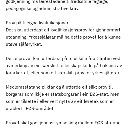
godkjenning må lærestadene tilfredsstille faglege,
pedagogiske og administrative krav.
Prov på tileigna kvalifikasjonar
Det skal utferdast eit kvalifikasjonsprov for gjennomført
utdanning. Yrkessjåførar må ha dette provet for å kunne
utøve sjåføryrket.
Dette provet kan utferdast på to ulike måtar: anten ved
avmerking av ein særskilt fellesskapskode på baksida av
førarkortet, eller som eit særskilt prov for yrkessjåførar.
Medlemsstatane pliktar òg å utferde eit slikt prov til
borgarar som ikkje er statsborgarar i ein EØS-stat, men
som er tilsette i eller vert nytta av eit føretak som er
etablert i EØS-området.
Provet skal godkjennast ymsesidig mellom EØS-statane.