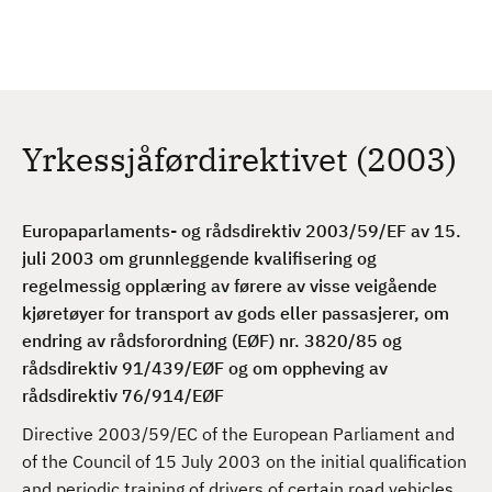
H
c
h
o
p
p
t
Yrkessjåførdirektivet (2003)
i
l
h
Europaparlaments- og rådsdirektiv 2003/59/EF av 15.
o
juli 2003 om grunnleggende kvalifisering og
v
regelmessig opplæring av førere av visse veigående
e
kjøretøyer for transport av gods eller passasjerer, om
d
endring av rådsforordning (EØF) nr. 3820/85 og
i
rådsdirektiv 91/439/EØF og om oppheving av
n
rådsdirektiv 76/914/EØF
n
h
Directive 2003/59/EC of the European Parliament and
o
of the Council of 15 July 2003 on the initial qualification
l
and periodic training of drivers of certain road vehicles