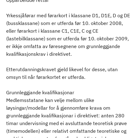
Opparbeidde rettar
Yrkessjåførar med førarkort i klassane D1, D1E, D og DE
(bussklassane) som er utferda før 10. oktober 2008,
eller førarkort i klassane C1, C1E, C og CE
(lastebilklassane) som er utferda før 10. oktober 2009,
er ikkje omfatta av føresegnene om grunnleggjande
kvalifikasjonskrav i direktivet.
Etterutdanningskravet gjeld likevel for desse, utan
omsyn til når førarkortet er utferda.
Grunnleggjande kvalifikasjonar
Medlemsstatane kan velje mellom ulike
løysingar/modellar for å gjennomføre krava om
grunnleggjande kvalifikasjonar i direktivet: anten 280
timar undervisning med ei avsluttande teoretisk prøve
(timemodellen) eller relativt omfattande teoretiske og