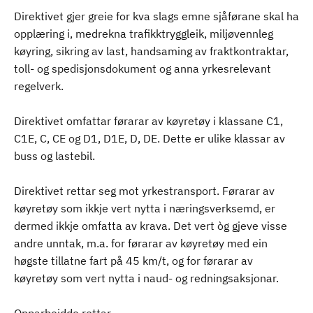
Direktivet gjer greie for kva slags emne sjåførane skal ha
opplæring i, medrekna trafikktryggleik, miljøvennleg
køyring, sikring av last, handsaming av fraktkontraktar,
toll- og spedisjonsdokument og anna yrkesrelevant
regelverk.
Direktivet omfattar førarar av køyretøy i klassane C1,
C1E, C, CE og D1, D1E, D, DE. Dette er ulike klassar av
buss og lastebil.
Direktivet rettar seg mot yrkestransport. Førarar av
køyretøy som ikkje vert nytta i næringsverksemd, er
dermed ikkje omfatta av krava. Det vert òg gjeve visse
andre unntak, m.a. for førarar av køyretøy med ein
høgste tillatne fart på 45 km/t, og for førarar av
køyretøy som vert nytta i naud- og redningsaksjonar.