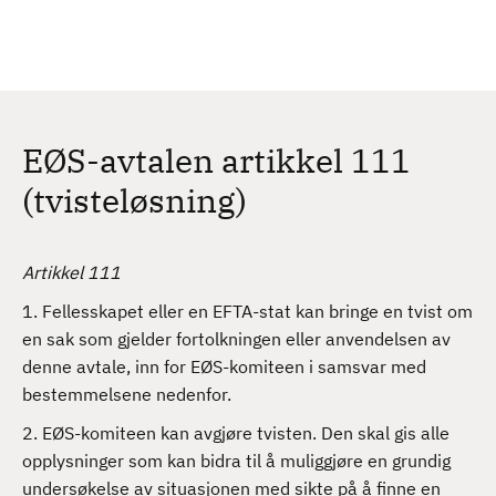
H
c
h
o
p
p
t
EØS-avtalen artikkel 111
i
l
(tvisteløsning)
h
o
v
Artikkel 111
e
1. Fellesskapet eller en EFTA-stat kan bringe en tvist om
d
en sak som gjelder fortolkningen eller anvendelsen av
i
denne avtale, inn for EØS-komiteen i samsvar med
n
bestemmelsene nedenfor.
n
h
2. EØS-komiteen kan avgjøre tvisten. Den skal gis alle
o
opplysninger som kan bidra til å muliggjøre en grundig
l
undersøkelse av situasjonen med sikte på å finne en