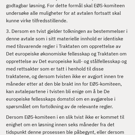
d
godtagbar løsning. For dette formål skal EØS-komiteen
undersøke alle muligheter for at avtalen fortsatt skal
kunne virke tilfredsstillende.
3. Dersom en tvist gjelder tolkningen av bestemmelser i
denne avtale som i sitt materielle innhold er identiske
med tilsvarende regler i Traktaten om opprettelse av
Det europeiske økonomiske fellesskap og Traktaten om
opprettelse av Det europeiske kull- og stålfellesskap og
med rettsakter som er tatt i henhold til disse
traktatene, og dersom tvisten ikke er avgjort innen tre
måneder etter at den ble brakt inn for EØS-komiteen,
kan avtalepartene i tvisten bli enige om å be De
europeiske fellesskaps domstol om en avgjørelse i
spørsmålet om fortolkning av de relevante regler.
Dersom EØS-komiteen i en slik tvist ikke er kommet til
enighet om en løsning innen seks måneder fra det
tidspunkt denne prosessen ble påbegynt, eller dersom