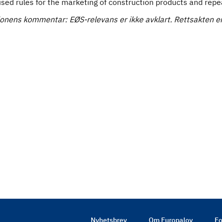
sed rules for the marketing of construction products and rep
onens kommentar: EØS-relevans er ikke avklart. Rettsakten er 
Nyhetsbrev
Om Europalov
Fo