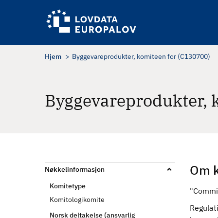
H
o
p
p
t
Hjem
Byggevareprodukter, komiteen for (C130700)
i
l
h
Byggevareprodukter, 
o
v
e
d
i
n
Om k
Nøkkelinformasjon
n
Komitetype
h
"
Commit
Komitologikomite
o
Regulat
l
Norsk deltakelse (ansvarlig