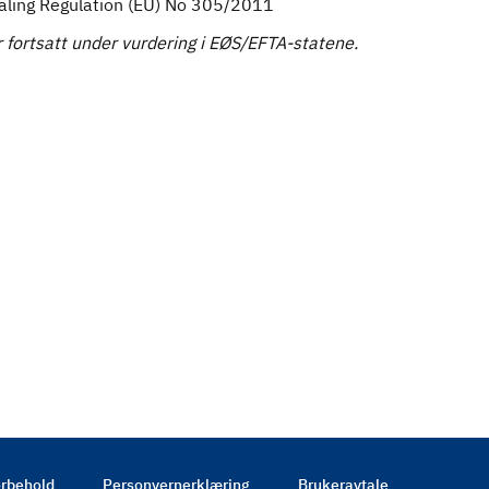
ealing Regulation (EU) No 305/2011
fortsatt under vurdering i EØS/EFTA-statene.
rbehold
Personvernerklæring
Brukeravtale