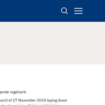
S
e
a
r
c
h
gende regelverk:
ouncil of 27 November 2024 laying down