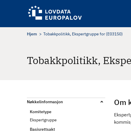
H
o
p
p
t
Hjem
Tobakkpolitikk, Ekspertgruppe for (E03150)
i
l
h
Tobakkpolitikk, Ekspe
o
v
e
d
i
n
Om k
Nøkkelinformasjon
n
Komitetype
h
Eksper
Ekspertgruppe
o
kommisj
l
Basisrettsakt