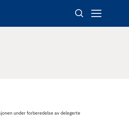
S
e
a
r
c
h
jonen under forberedelse av delegerte