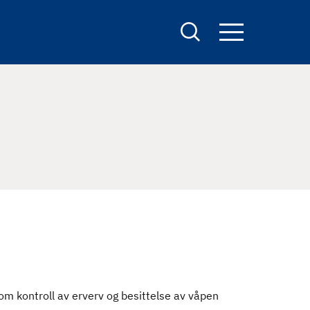
S
e
a
r
c
h
 kontroll av erverv og besittelse av våpen