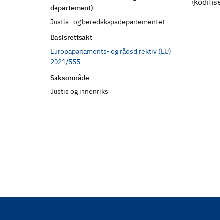
(kodifis
d
departement)
Justis- og beredskapsdepartementet
Basisrettsakt
Europaparlaments- og rådsdirektiv (EU)
2021/555
Saksområde
Justis og innenriks