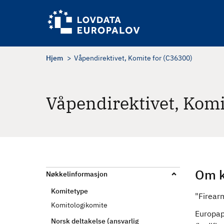
H
o
p
p
t
Hjem
Våpendirektivet, Komite for (C36300)
i
l
h
Våpendirektivet, Komi
o
v
e
d
i
n
Om k
Nøkkelinformasjon
n
Komitetype
h
"Firear
Komitologikomite
o
Europap
l
Norsk deltakelse (ansvarlig