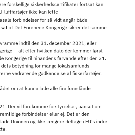
flere forskellige sikkerhedscertifikater fortsat kan
-luftfartøjer ikke kan lette
basale forbindelser for så vidt angår både
udsat at Det Forenede Kongerige sikrer det samme
lovramme indtil den 31. december 2021, eller
gerige — alt efter hvilken dato der kommer først
de Kongerige til hinandens farvande efter den 31.
af dets betydning for mange lokalsamfunds
erne vedrørende godkendelse af fiskerfartøjer.
et om at kunne lade alle fire foreslåede
2021. Der vil forekomme forstyrrelser, uanset om
mtidige forbindelser eller ej. Det er den
lade Unionen og ikke længere deltage i EU's indre
te.