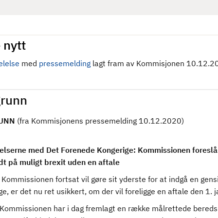
 nytt
lelse
med
pressemelding
lagt fram av Kommisjonen 10.12.2
runn
UNN
(fra Kommisjonens pressemelding 10.12.2020)
elserne med Det Forenede Kongerige: Kommissionen foreslår
dt på muligt brexit uden en aftale
Kommissionen fortsat vil gøre sit yderste for at indgå en gens
e, er det nu ret usikkert, om der vil foreligge en aftale den 1.
Kommissionen har i dag fremlagt en række målrettede beredskab