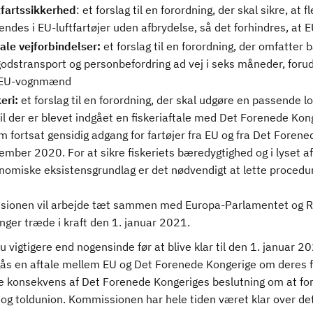
tfartssikkerhed
: et forslag til en forordning, der skal sikre, at 
ndes i EU-luftfartøjer uden afbrydelse, så det forhindres, at EU
ale vejforbindelser:
et forslag til en forordning, der omfatter 
godstransport og personbefordring ad vej i seks måneder, for
 EU-vognmænd
eri:
et forslag til en forordning, der skal udgøre en passende 
til der er blevet indgået en fiskeriaftale med Det Forenede Kon
m fortsat gensidig adgang for fartøjer fra EU og fra Det Forene
ember 2020. For at sikre fiskeriets bæredygtighed og i lyset 
nomiske eksistensgrundlag er det nødvendigt at lette procedur
ionen vil arbejde tæt sammen med Europa-Parlamentet og Råd
nger træde i kraft den 1. januar 2021.
u vigtigere end nogensinde før at blive klar til den 1. januar 
ås en aftale mellem EU og Det Forenede Kongerige om deres fre
ge konsekvens af Det Forenede Kongeriges beslutning om at for
og toldunion. Kommissionen har hele tiden været klar over det