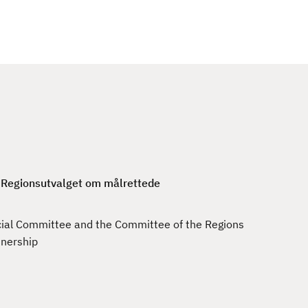
c
h
 Regionsutvalget om målrettede
ial Committee and the Committee of the Regions
tnership