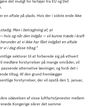
øre det muligt for fartøjer fra EU og Det
e.
 en aftale på plads. Hvis der i sidste ende ikke
stadig. Men i betragtning af, at
 — hvis og når den indgås — vil kunne træde i kraft
 herunder at vi ikke har fået indgået en aftale
i i dag disse tiltag."
tlige sektorer til at forberede sig på ethvert
il medføre forstyrrelser på mange områder, vil
assende alternative løsninger, og fordi det i
dende tiltag. Af den grund fremlægger
ntlige forstyrrelser, der vil opstå den 1. januar,
l sikre udøvelsen af visse luftfartstjenester mellem
orenede Kongerige sikrer det samme