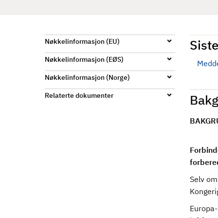
d
Siste
Nøkkelinformasjon (EU)
Nøkkelinformasjon (EØS)
Medde
Nøkkelinformasjon (Norge)
Relaterte dokumenter
Bakg
BAKGR
Forbind
forbere
Selv om 
Kongerig
Europa-