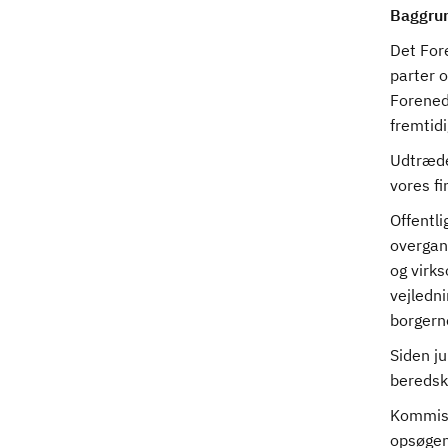
Baggru
Det For
parter 
Forened
fremtidi
Udtrædel
vores fi
Offentli
overgan
og virk
vejledn
borgerne
Siden j
beredsk
Kommiss
opsøgen