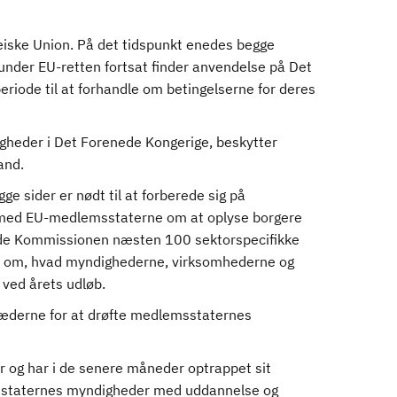
iske Union. På det tidspunkt enedes begge
nder EU-retten fortsat finder anvendelse på Det
iode til at forhandle om betingelserne for deres
igheder i Det Forenede Kongerige, beskytter
and.
e sider er nødt til at forberede sig på
med EU-medlemsstaterne om at oplyse borgere
rde Kommissionen næsten 100 sektorspecifikke
ion om, hvad myndighederne, virksomhederne og
 ved årets udløb.
stæderne for at drøfte medlemsstaternes
og har i de senere måneder optrappet sit
msstaternes myndigheder med uddannelse og