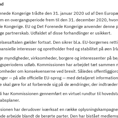
nd
enede Kongerige trådte den 31. januar 2020 ud af Den Europæ
om en overgangsperiode frem til den 31. december 2020, hvoru
e Kongerige. EU og Det Forenede Kongerige anvender denne per
ge partnerskab. Udfaldet af disse forhandlinger er usikkert.
sesaftalen gælder fortsat. Den sikrer bl.a. EU-borgernes rett
nansielle interesser og opretholder fred og stabilitet på øen Irl
ge myndigheder, virksomheder, borgere og interessenter på begg
gsperiodens udløb. Kommissionen har arbejdet tæt sammen 
somheder om konsekvenserne ved brexit. Således offentliggjo
inger — på alle officielle EU-sprog — med detaljeret informat
 skal gøre for at forberede sig på de ændringer, der indtræder
uli har Kommissionen gennemført en virtuel rundtur til hoved
absplaner.
ionen har derudover iværksat en række oplysningskampagner 
de arbejde blandt de berørte parter. Den har bistået medle