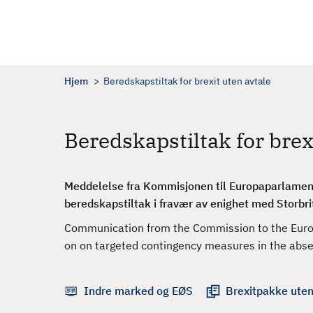
H
o
p
p
t
Hjem
Beredskapstiltak for brexit uten avtale
i
l
h
Beredskapstiltak for brex
o
v
e
Meddelelse fra Kommisjonen til Europaparlamen
d
beredskapstiltak i fravær av enighet med Storbr
i
Communication from the Commission to the Europ
n
on on targeted contingency measures in the abse
n
h
o
Indre marked og EØS
Brexitpakke ute
l