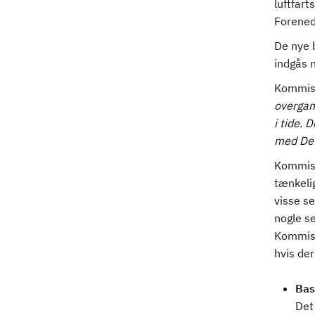
luftfart
Forenede
De nye b
indgås n
Kommis
overgang
i tide. 
med Det 
Kommissi
tænkelig
visse s
nogle se
Kommissi
hvis de
Bas
Det