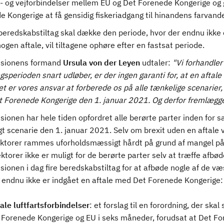
s- og vejforbindelser mellem EU og Det Forenede Kongerige og g
 Kongerige at få gensidig fiskeriadgang til hinandens farvand
eredskabstiltag skal dække den periode, hvor der endnu ikke er
ogen aftale, vil tiltagene ophøre efter en fastsat periode.
sionens formand
Ursula von der Leyen
udtaler:
"Vi forhandler 
sperioden snart udløber, er der ingen garanti for, at en aftale
Det er vores ansvar at forberede os på alle tænkelige scenarier,
Forenede Kongerige den 1. januar 2021. Og derfor fremlægger v
onen har hele tiden opfordret alle berørte parter inden for sam
t scenarie den 1. januar 2021. Selv om brexit uden en aftale v
ektorer rammes uforholdsmæssigt hårdt på grund af mangel på p
ktorer ikke er muligt for de berørte parter selv at træffe afbø
onen i dag fire beredskabstiltag for at afbøde nogle af de væse
r endnu ikke er indgået en aftale med Det Forenede Kongerige:
ale luftfartsforbindelser
: et forslag til en forordning, der ska
 Forenede Kongerige og EU i seks måneder, forudsat at Det F