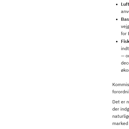
Luf
anve
Bas
vej
for
Fisk
ind
— o
dec
øko
Kommiss
forordni
Det er n
der indg
naturli
marked 