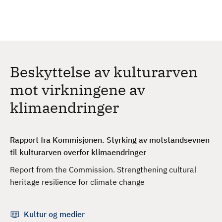
H
c
h
o
p
p
t
Beskyttelse av kulturarven
i
l
mot virkningene av
h
klimaendringer
o
v
e
Rapport fra Kommisjonen. Styrking av motstandsevnen
d
til kulturarven overfor klimaendringer
i
n
Report from the Commission. Strengthening cultural
n
heritage resilience for climate change
h
o
Kultur og medier
l