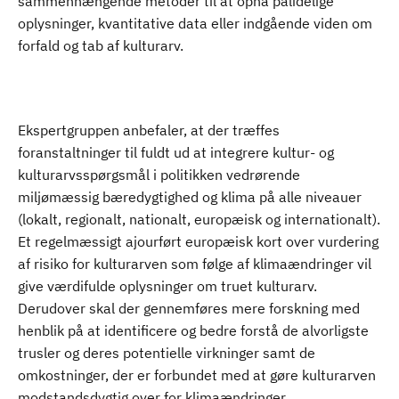
sammenhængende metoder til at opnå pålidelige
oplysninger, kvantitative data eller indgående viden om
forfald og tab af kulturarv.
Ekspertgruppen anbefaler, at der træffes
foranstaltninger til fuldt ud at integrere kultur- og
kulturarvsspørgsmål i politikken vedrørende
miljømæssig bæredygtighed og klima på alle niveauer
(lokalt, regionalt, nationalt, europæisk og internationalt).
Et regelmæssigt ajourført europæisk kort over vurdering
af risiko for kulturarven som følge af klimaændringer vil
give værdifulde oplysninger om truet kulturarv.
Derudover skal der gennemføres mere forskning med
henblik på at identificere og bedre forstå de alvorligste
trusler og deres potentielle virkninger samt de
omkostninger, der er forbundet med at gøre kulturarven
modstandsdygtig over for klimaændringer.