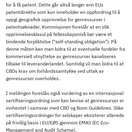
for å få patent. Dette går altså lenger enn EUs
patentdirektiv som kun inneholder en oppfordring til å
oppgi geografisk opprinnelse for genressurser i
patentsøknader. Kommisjonen foreslår at en slik
opprinnelsesklasul på fellesskapsnivå bør være et
bindende forpliktelse ("self-standing obligation"). På
denne måten kan man bidra til at eventuelle fordeler fra
kommersiell utnyttelse av genressurser kanaliseres
tilbake til leverandørlandet. Samtidig vil man bidra til at
CBDs krav om forhåndssamtykke ved uttak av
genressurser overholdes.
I meldingen foreslås også vurdering av en internasjonal
sertifiseringsordning som kan bevise at genressurser er
innhentet i samsvar med CBD og Bonn Guidelines. Slike
sertifiseringsordninger for selskaper eksisterer allerede
på frivillig basis i EU/EØS gjennom EMAS (EC Eco-
Management and Audit Scheme).