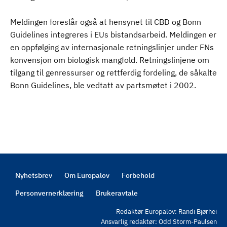
Meldingen foreslår også at hensynet til CBD og Bonn
Guidelines integreres i EUs bistandsarbeid. Meldingen er
en oppfølging av internasjonale retningslinjer under FNs
konvensjon om biologisk mangfold. Retningslinjene om
tilgang til genressurser og rettferdig fordeling, de såkalte
Bonn Guidelines, ble vedtatt av partsmøtet i 2002.
Nyhetsbrev
Om Europalov
Forbehold
Footer
Personvernerklæring
Brukeravtale
Redaktør Europalov: Randi Bjørhei
Ansvarlig redaktør: Odd Storm-Paulsen