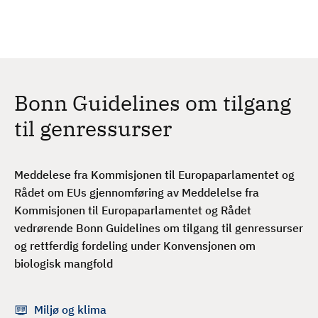
H
c
h
o
p
p
t
Bonn Guidelines om tilgang
i
l
til genressurser
h
o
v
Meddelese fra Kommisjonen til Europaparlamentet og
e
Rådet om EUs gjennomføring av Meddelelse fra
d
Kommisjonen til Europaparlamentet og Rådet
i
vedrørende Bonn Guidelines om tilgang til genressurser
n
og rettferdig fordeling under Konvensjonen om
n
biologisk mangfold
h
o
Miljø og klima
l