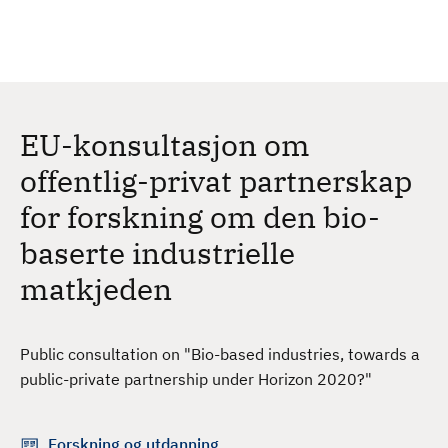
H
c
h
o
p
p
t
EU-konsultasjon om
i
l
offentlig-privat partnerskap
h
for forskning om den bio-
o
v
baserte industrielle
e
matkjeden
d
i
n
Public consultation on "Bio-based industries, towards a
n
public-private partnership under Horizon 2020?"
h
o
l
Forskning og utdanning