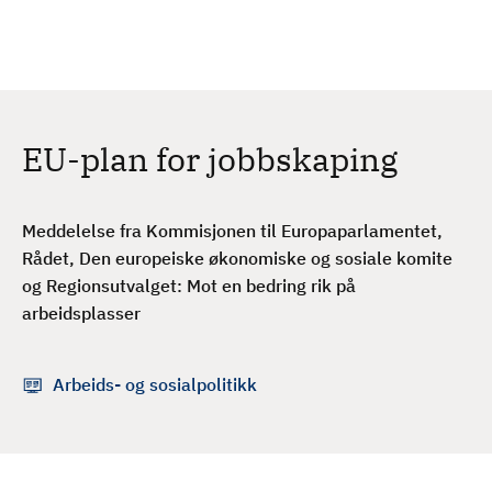
H
c
h
o
p
p
t
EU-plan for jobbskaping
i
l
h
Meddelelse fra Kommisjonen til Europaparlamentet,
o
Rådet, Den europeiske økonomiske og sosiale komite
v
og Regionsutvalget: Mot en bedring rik på
e
arbeidsplasser
d
i
n
Arbeids- og sosialpolitikk
n
h
o
l