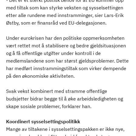
- Det er et sterkt politisk behov for at EU kommer opp
med tiltak som kan styrke veksten og sysselsettingen
etter alle rundene med innstramminger, sier Lars-Erik
Østby, som er finansråd ved EU-delegasjonen.
Under eurokrisen har den politiske oppmerksomheten
vært rettet mot å stabilisere og bedre gjeldsituasjonen
og å få offentlige utgifter under kontroll i de
medlemslandene som har størst gjeldsproblemer. Dette
har medført innstrammingstiltak som virker dempende
på den økonomiske aktiviteten.
Svak vekst kombinert med stramme offentlige
budsjetter bidrar begge til å øke arbeidsledigheten og
skape sosiale problemer, forklarer han.
Koordinert sysselsettingspolitikk
Mange av tiltakene i sysselsettingspakken er ikke nye,