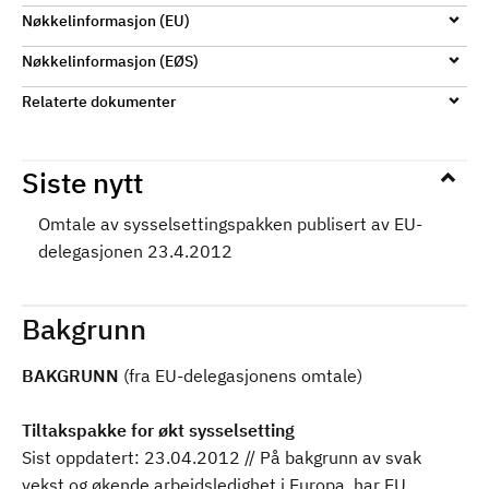
d
Nøkkelinformasjon (EU)
Nøkkelinformasjon (EØS)
Relaterte dokumenter
Siste nytt
Omtale av sysselsettingspakken publisert av EU-
delegasjonen 23.4.2012
Bakgrunn
BAKGRUNN
(fra EU-delegasjonens omtale)
Tiltakspakke for økt sysselsetting
Sist oppdatert: 23.04.2012 // På bakgrunn av svak
vekst og økende arbeidsledighet i Europa, har EU