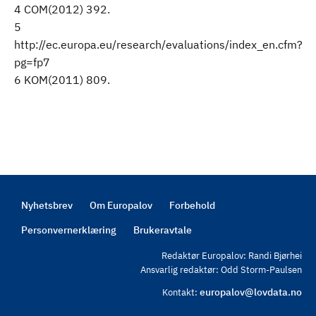
4 COM(2012) 392.
5
http://ec.europa.eu/research/evaluations/index_en.cfm?
pg=fp7
6 KOM(2011) 809.
Nyhetsbrev
Om Europalov
Forbehold
Footer
Personvernerklæring
Brukeravtale
Redaktør Europalov: Randi Bjørhei
Ansvarlig redaktør: Odd Storm-Paulsen
europalov@lovdata.no
Kontakt: