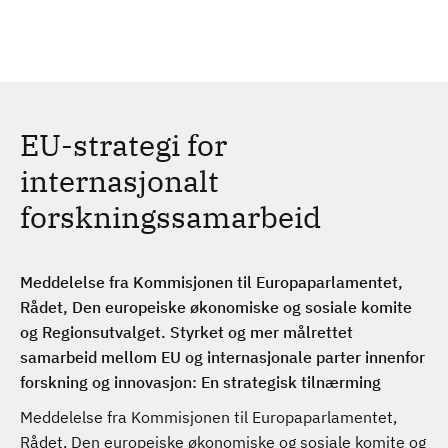
H
c
h
o
p
p
t
EU-strategi for
i
l
internasjonalt
h
forskningssamarbeid
o
v
e
Meddelelse fra Kommisjonen til Europaparlamentet,
d
Rådet, Den europeiske økonomiske og sosiale komite
i
og Regionsutvalget. Styrket og mer målrettet
n
samarbeid mellom EU og internasjonale parter innenfor
n
forskning og innovasjon: En strategisk tilnærming
h
o
Meddelelse fra Kommisjonen til Europaparlamentet,
l
Rådet, Den europeiske økonomiske og sosiale komite og