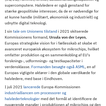
supercomputere. Halvledere er også genstand for
stærke geopolitiske interesser, da de er nødvendige for
at kunne handle (militært, økonomisk og industrielt) og
udnytte digital teknologi.
I sin
tale om Unionens tilstand
i 2021 skitserede
Kommissionens formand,
Ursula von der Leyen
,
Europas strategiske vision for i fællesskab at skabe et
avanceret europæisk økosystem for mikrochips, hvilket
omfatter produktion og en sammenkobling af EU's
forsknings-, udformnings- og testkapaciteter i
verdensklasse.
Formanden besøgte også ASML
, en af
Europas vigtigste aktører i den globale værdikæde for
halvledere, med base i Eindhoven.
I juli 2021
lancerede
Europa-Kommissionen
industrialliancen om processorer og
halvlederteknologier
med det formål at identificere de
nuværende mangler i produktionen af mikrochips og den