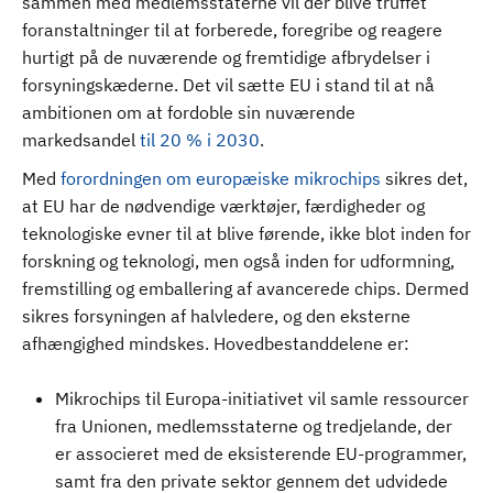
sammen med medlemsstaterne vil der blive truffet
foranstaltninger til at forberede, foregribe og reagere
hurtigt på de nuværende og fremtidige afbrydelser i
forsyningskæderne. Det vil sætte EU i stand til at nå
ambitionen om at fordoble sin nuværende
markedsandel
til 20 % i 2030
.
Med
forordningen om europæiske mikrochips
sikres det,
at EU har de nødvendige værktøjer, færdigheder og
teknologiske evner til at blive førende, ikke blot inden for
forskning og teknologi, men også inden for udformning,
fremstilling og emballering af avancerede chips. Dermed
sikres forsyningen af halvledere, og den eksterne
afhængighed mindskes. Hovedbestanddelene er:
Mikrochips til Europa-initiativet vil samle ressourcer
fra Unionen, medlemsstaterne og tredjelande, der
er associeret med de eksisterende EU-programmer,
samt fra den private sektor gennem det udvidede