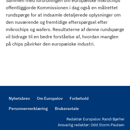
Sammen med forordningen om europæiske mikrochips
offentliggjorde Kommissionen i dag også en målrettet
rundspørge for at indsamle detaljerede oplysninger om
den nuværende og fremtidige efterspørgsel efter
mikrochips og wafers. Resultaterne af denne rundspørge
vil bidrage til en bedre forståelse af, hvordan manglen
på chips påvirker den europæiske industri.
Nyhetsbrev
Om Europalov
Forbehold
Footer
Personvernerklæring
Brukeravtale
Redaktør Europalov: Randi Bjørhei
Ansvarlig redaktør: Odd Storm-Paulsen