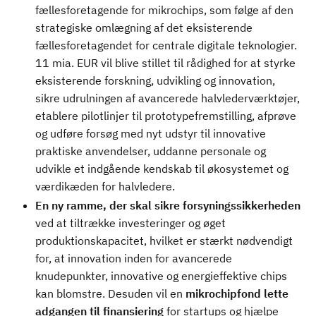
fællesforetagende for mikrochips, som følge af den
strategiske omlægning af det eksisterende
fællesforetagendet for centrale digitale teknologier.
11 mia. EUR vil blive stillet til rådighed for at styrke
eksisterende forskning, udvikling og innovation,
sikre udrulningen af avancerede halvlederværktøjer,
etablere pilotlinjer til prototypefremstilling, afprøve
og udføre forsøg med nyt udstyr til innovative
praktiske anvendelser, uddanne personale og
udvikle et indgående kendskab til økosystemet og
værdikæden for halvledere.
En ny ramme, der skal sikre forsyningssikkerheden
ved at tiltrække investeringer og øget
produktionskapacitet, hvilket er stærkt nødvendigt
for, at innovation inden for avancerede
knudepunkter, innovative og energieffektive chips
kan blomstre. Desuden vil en
mikrochipfond lette
adgangen til finansiering
for startups og hjælpe