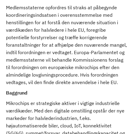
Medlemsstaterne opfordres til straks at påbegynde
koordineringsindsatsen i overensstemmelse med
henstillingen for at forstå den nuværende situation i
værdikæden for halvledere i hele EU, foregribe
potentielle forstyrrelser og træffe korrigerende
foranstaltninger for at afhjælpe den nuværende mangel,
indtil forordningen er vedtaget. Europa-Parlamentet og
medlemsstaterne vil behandle Kommissionens forslag
til forordningen om europæiske mikrochips efter den
almindelige lovgivningsprocedure. Hvis forordningen
vedtages, vil den finde direkte anvendelse i hele EU.
Baggrund
Mikrochips er strategiske aktiver i vigtige industrielle
værdikæder. Med den digitale omstilling opstår der nye
markeder for halvlederindustrien, f.eks.
højautomatiserede biler, cloud, IoT, konnektivitet
(5G/6G), rummet/forsvar, databehandlingskapacitet og