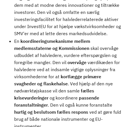
dem med at modne deres innovationer og tiltrække
investorer. Den vil også omfatte en særlig
investeringsfacilitet for halvlederrelaterede aktiver
under InvestEU for at hjælpe vækstvirksomheder og
SMV'er med at lette deres markedsudvidelse.
En
koordineringsmekanisme mellem
medlemsstaterne og Kommissionen
skal overvåge
udbuddet af halvledere, vurdere efterspørgslen og
foregribe mangler. Den vil
overvåge
værdikæden for
halvledere ved at indsamle vigtige oplysninger fra
virksomhederne for at
kortlægge primære
svagheder og flaskehalse
.
Ved hjælp af den nye
nødværktøjskasse vil den samle
fælles
krisevurderinger
og koordinere
passende
foranstaltninger
. Den vil også kunne foranstalte
hurtig og beslutsom fælles respons
ved at gøre fuld
brug af både nationale instrumenter og EU-
instrumenter.