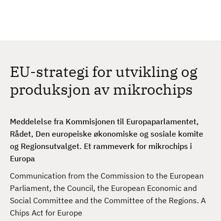
H
c
h
o
p
p
t
EU-strategi for utvikling og
i
l
produksjon av mikrochips
h
o
v
Meddelelse fra Kommisjonen til Europaparlamentet,
e
Rådet, Den europeiske økonomiske og sosiale komite
d
og Regionsutvalget. Et rammeverk for mikrochips i
i
Europa
n
Communication from the Commission to the European
n
Parliament, the Council, the European Economic and
h
Social Committee and the Committee of the Regions. A
o
Chips Act for Europe
l