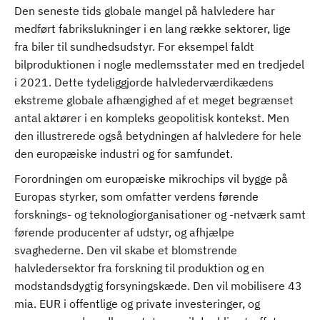
Den seneste tids globale mangel på halvledere har
medført fabrikslukninger i en lang række sektorer, lige
fra biler til sundhedsudstyr. For eksempel faldt
bilproduktionen i nogle medlemsstater med en tredjedel
i 2021. Dette tydeliggjorde halvlederværdikædens
ekstreme globale afhængighed af et meget begrænset
antal aktører i en kompleks geopolitisk kontekst. Men
den illustrerede også betydningen af halvledere for hele
den europæiske industri og for samfundet.
Forordningen om europæiske mikrochips vil bygge på
Europas styrker, som omfatter verdens førende
forsknings- og teknologiorganisationer og -netværk samt
førende producenter af udstyr, og afhjælpe
svaghederne. Den vil skabe et blomstrende
halvledersektor fra forskning til produktion og en
modstandsdygtig forsyningskæde. Den vil mobilisere 43
mia. EUR i offentlige og private investeringer, og