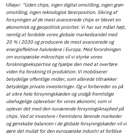
tilføjer:
"Uden chips, ingen digital omstilling, ingen grøn
omstilling, ingen teknologisk førerposition. Sikring af
forsyningen af de mest avancerede chips er blevet en
økonomisk og geopolitisk prioritet. Vi har sat målet højt,
nemlig at fordoble vores globale markedsandel med
20 % i 2030 og producere de mest avancerede og
energieffektive halvledere i Europa. Med forordningen
om europæiske mikrochips vil vi styrke vores
forskningsekspertise og hjælpe den med at overføre
viden fra forskning til produktion. Vi mobiliserer
betydelige offentlige midler, som allerede tiltrækker
betydelige private investeringer. Og vi forbereder os på
at sikre hele forsyningskæden og undgå fremtidige
ubehagelige oplevelser for vores økonomi, som vi
oplever det med den nuværende forsyningsknaphed på
chips. Ved at investere i fremtidens førende markeder
og genskabe balancen i de globale forsyningskæder vil vi
gøre det muligt for den europæiske industri at forblive