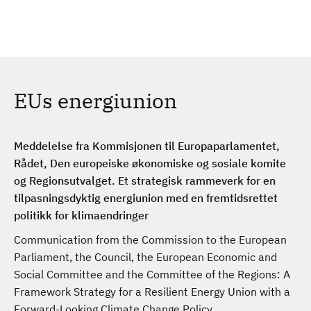
H
c
h
o
p
p
t
EUs energiunion
i
l
h
Meddelelse fra Kommisjonen til Europaparlamentet,
o
Rådet, Den europeiske økonomiske og sosiale komite
v
og Regionsutvalget. Et strategisk rammeverk for en
e
tilpasningsdyktig energiunion med en fremtidsrettet
d
politikk for klimaendringer
i
n
Communication from the Commission to the European
n
Parliament, the Council, the European Economic and
h
Social Committee and the Committee of the Regions: A
o
Framework Strategy for a Resilient Energy Union with a
l
Forward-Looking Climate Change Policy