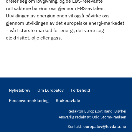
dreier seg om lovgivning, og de EØS-relevante
rettsaktene berører oss gjennom EØS-avtalen.
Utviklingen av energiunionen vil også påvirke oss
gjennom utviklingen av det europeiske energi-markedet
– vårt største marked for energi, det være seg
elektrisitet, olje eller gass.
Nyhetsbrev
Om Europalov
Forbehold
Footer
Personvernerklæring
Brukeravtale
Redaktør Europalov: Randi Bjørhei
Ansvarlig redaktør: Odd Storm-Paulsen
europalov@lovdata.no
Kontakt: