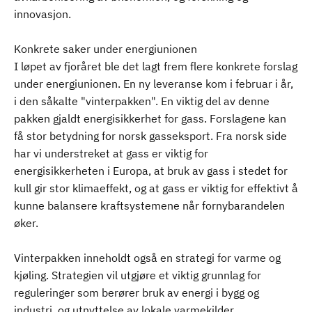
innovasjon.
Konkrete saker under energiunionen
I løpet av fjoråret ble det lagt frem flere konkrete forslag
under energiunionen. En ny leveranse kom i februar i år,
i den såkalte "vinterpakken". En viktig del av denne
pakken gjaldt energisikkerhet for gass. Forslagene kan
få stor betydning for norsk gasseksport. Fra norsk side
har vi understreket at gass er viktig for
energisikkerheten i Europa, at bruk av gass i stedet for
kull gir stor klimaeffekt, og at gass er viktig for effektivt å
kunne balansere kraftsystemene når fornybarandelen
øker.
Vinterpakken inneholdt også en strategi for varme og
kjøling. Strategien vil utgjøre et viktig grunnlag for
reguleringer som berører bruk av energi i bygg og
industri, og utnyttelse av lokale varmekilder.