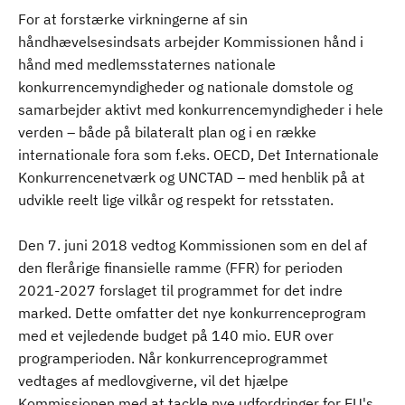
For at forstærke virkningerne af sin
håndhævelsesindsats arbejder Kommissionen hånd i
hånd med medlemsstaternes nationale
konkurrencemyndigheder og nationale domstole og
samarbejder aktivt med konkurrencemyndigheder i hele
verden – både på bilateralt plan og i en række
internationale fora som f.eks. OECD, Det Internationale
Konkurrencenetværk og UNCTAD – med henblik på at
udvikle reelt lige vilkår og respekt for retsstaten.
Den 7. juni 2018 vedtog Kommissionen som en del af
den flerårige finansielle ramme (FFR) for perioden
2021-2027 forslaget til programmet for det indre
marked. Dette omfatter det nye konkurrenceprogram
med et vejledende budget på 140 mio. EUR over
programperioden. Når konkurrenceprogrammet
vedtages af medlovgiverne, vil det hjælpe
Kommissionen med at tackle nye udfordringer for EU's