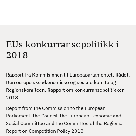
H
c
h
o
p
p
t
EUs konkurransepolitikk i
i
l
2018
h
o
v
Rapport fra Kommisjonen til Europaparlamentet, Rådet,
e
Den europeiske økonomiske og sosiale komite og
d
Regionskomiteen. Rapport om konkurransepolitikken
i
2018
n
Report from the Commission to the European
n
Parliament, the Council, the European Economic and
h
Social Committee and the Committee of the Regions.
o
Report on Competition Policy 2018
l