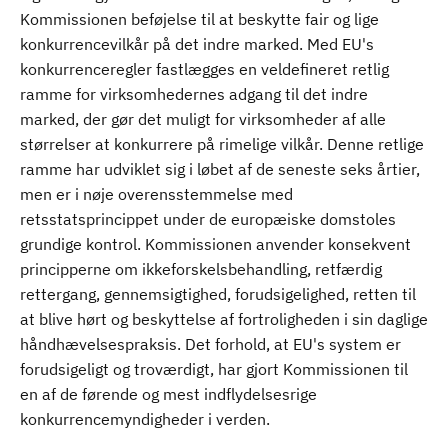
Kommissionen beføjelse til at beskytte fair og lige
konkurrencevilkår på det indre marked. Med EU's
konkurrenceregler fastlægges en veldefineret retlig
ramme for virksomhedernes adgang til det indre
marked, der gør det muligt for virksomheder af alle
størrelser at konkurrere på rimelige vilkår. Denne retlige
ramme har udviklet sig i løbet af de seneste seks årtier,
men er i nøje overensstemmelse med
retsstatsprincippet under de europæiske domstoles
grundige kontrol. Kommissionen anvender konsekvent
principperne om ikkeforskelsbehandling, retfærdig
rettergang, gennemsigtighed, forudsigelighed, retten til
at blive hørt og beskyttelse af fortroligheden i sin daglige
håndhævelsespraksis. Det forhold, at EU's system er
forudsigeligt og troværdigt, har gjort Kommissionen til
en af de førende og mest indflydelsesrige
konkurrencemyndigheder i verden.