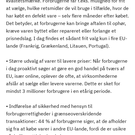
kvalitetsmærke. Forbrugerne får f.eks. mulighed for frit
at vælge, hvilke retsmidler de vil bruge i tilfælde, hvor de
har købt en defekt vare – selv flere måneder efter købet.
Det betyder, at forbrugerne kan bringe aftalen til ophør,
kræve varen byttet eller repareret eller forlange et
prisnedslag. I dag findes et sådant frit valg kun i fire EU-
lande (Frankrig, Grækenland, Litauen, Portugal).
• Større udvalg af varer til lavere priser: Når forbrugerne
i dag proaktivt søger at gøre en god handel på tværs af
EU, især online, oplever de ofte, at virksomhederne
afslår at sælge eller levere varerne. Dette er sket for
mindst 3 millioner forbrugere i en etårig periode.
• Indførelse af sikkerhed med hensyn til
forbrugerrettigheder i grænseoverskridende
transaktioner: 44 % af forbrugerne siger, at de afholder
sig fra at købe varer i andre EU-lande, fordi de er usikre