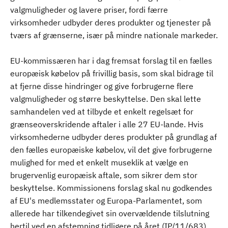
valgmuligheder og lavere priser, fordi færre
virksomheder udbyder deres produkter og tjenester på
tværs af grænserne, især på mindre nationale markeder.
EU-kommissæren har i dag fremsat forslag til en fælles
europæisk købelov på frivillig basis, som skal bidrage til
at fjerne disse hindringer og give forbrugerne flere
valgmuligheder og større beskyttelse. Den skal lette
samhandelen ved at tilbyde et enkelt regelsæt for
grænseoverskridende aftaler i alle 27 EU-lande. Hvis
virksomhederne udbyder deres produkter på grundlag af
den fælles europæiske købelov, vil det give forbrugerne
mulighed for med et enkelt museklik at vælge en
brugervenlig europæisk aftale, som sikrer dem stor
beskyttelse. Kommissionens forslag skal nu godkendes
af EU's medlemsstater og Europa-Parlamentet, som
allerede har tilkendegivet sin overvældende tilslutning
hertil ved en afstemning tidligere på året (IP/11/683).