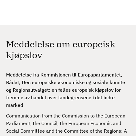
H
c
h
o
p
p
t
Meddelelse om europeisk
i
l
kjøpslov
h
o
v
Meddelelse fra Kommisjonen til Europaparlamentet,
e
Rådet, Den europeiske økonomiske og sosiale komite
d
og Regionsutvalget: en felles europeisk kjøpslov for
i
fremme av handel over landegrensene i det indre
n
marked
n
Communication from the Commission to the European
h
Parliament, the Council, the European Economic and
o
Social Committee and the Committee of the Regions: A
l