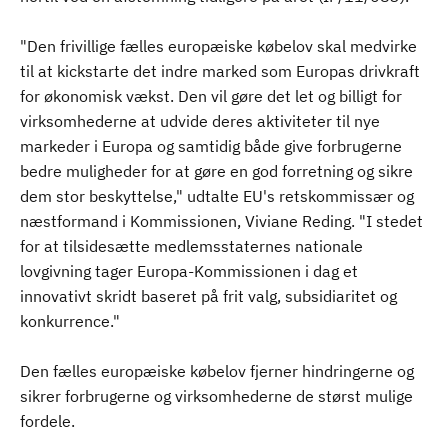
"Den frivillige fælles europæiske købelov skal medvirke
til at kickstarte det indre marked som Europas drivkraft
for økonomisk vækst. Den vil gøre det let og billigt for
virksomhederne at udvide deres aktiviteter til nye
markeder i Europa og samtidig både give forbrugerne
bedre muligheder for at gøre en god forretning og sikre
dem stor beskyttelse," udtalte EU's retskommissær og
næstformand i Kommissionen, Viviane Reding. "I stedet
for at tilsidesætte medlemsstaternes nationale
lovgivning tager Europa-Kommissionen i dag et
innovativt skridt baseret på frit valg, subsidiaritet og
konkurrence."
Den fælles europæiske købelov fjerner hindringerne og
sikrer forbrugerne og virksomhederne de størst mulige
fordele.