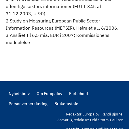
offentlige sektors informationer (EUT L 345 af
31.12.2003, s. 90).
2 Study on Measuring European Public Sector
Information Resources (MEPSIR), Helm et al., 6/2006.
3 Anslået til 6,5 mia. EUR i 2007; Kommissionens
meddelelse
Nyhetsbrev
Om Europalov
Forbehold
Footer
Personvernerklæring
Brukeravtale
Redaktør Europalov: Randi Bjørhei
Ansvarlig redaktør: Odd Storm-Paulsen