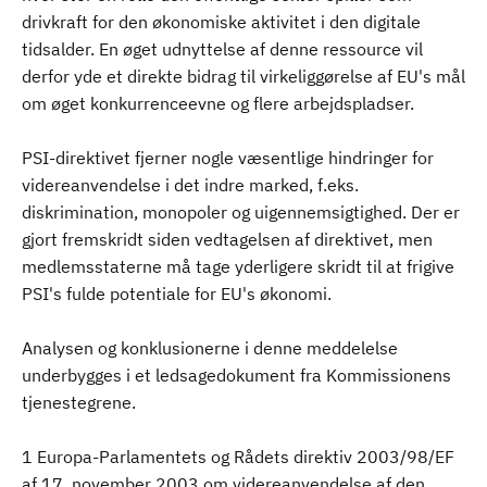
drivkraft for den økonomiske aktivitet i den digitale
tidsalder. En øget udnyttelse af denne ressource vil
derfor yde et direkte bidrag til virkeliggørelse af EU's mål
om øget konkurrenceevne og flere arbejdspladser.
PSI-direktivet fjerner nogle væsentlige hindringer for
videreanvendelse i det indre marked, f.eks.
diskrimination, monopoler og uigennemsigtighed. Der er
gjort fremskridt siden vedtagelsen af direktivet, men
medlemsstaterne må tage yderligere skridt til at frigive
PSI's fulde potentiale for EU's økonomi.
Analysen og konklusionerne i denne meddelelse
underbygges i et ledsagedokument fra Kommissionens
tjenestegrene.
1 Europa-Parlamentets og Rådets direktiv 2003/98/EF
af 17. november 2003 om videreanvendelse af den