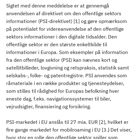
Sigtet med denne meddelelse er at gennemgå
anvendelsen af direktivet om den offentlige sektors
informationer (PSI-direktivet) [1] og gøre opmærksom
på potentialet for videreanvendelse af den offentlige
sektors informationer i den digitale tidsalder. Den
offentlige sektor er den største enkeltkilde til
informationer i Europa. Som eksempler på information
fra den offentlige sektor (PSI) kan nævnes kort og
satellitbilleder, lovgivning og retspraksis, statistik samt
selskabs-, folke- og patentregistre. PSI anvendes som
råmateriale i en række produkter og tjenesteydelser,
som stilles til rådighed for Europas befolkning hver
eneste dag, f.eks. navigationssystemer til biler,
vejrudsigter, finansiering og forsikring.
PSI-markedet i EU anslås til 27 mia. EUR [2], hvilket er
fire gange markedet for mobilroaming i EU [3.} Det viser,
hvor stor en rolle den offentlige sektor spiller som