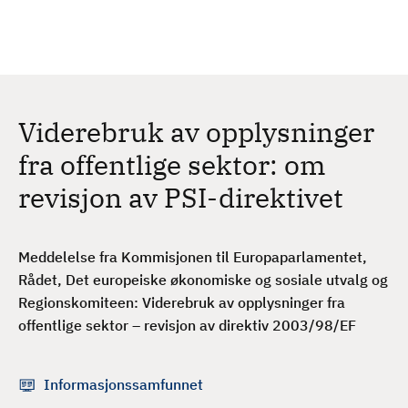
H
c
h
o
p
p
t
Viderebruk av opplysninger
i
l
fra offentlige sektor: om
h
revisjon av PSI-direktivet
o
v
e
Meddelelse fra Kommisjonen til Europaparlamentet,
d
Rådet, Det europeiske økonomiske og sosiale utvalg og
i
Regionskomiteen: Viderebruk av opplysninger fra
n
offentlige sektor – revisjon av direktiv 2003/98/EF
n
h
o
Informasjonssamfunnet
l