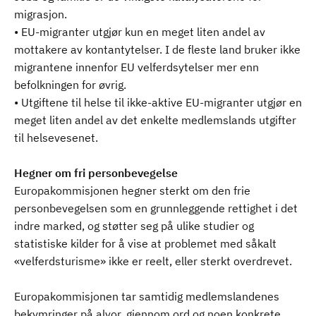
migrasjon.
• EU-migranter utgjør kun en meget liten andel av
mottakere av kontantytelser. I de fleste land bruker ikke
migrantene innenfor EU velferdsytelser mer enn
befolkningen for øvrig.
• Utgiftene til helse til ikke-aktive EU-migranter utgjør en
meget liten andel av det enkelte medlemslands utgifter
til helsevesenet.
Hegner om fri personbevegelse
Europakommisjonen hegner sterkt om den frie
personbevegelsen som en grunnleggende rettighet i det
indre marked, og støtter seg på ulike studier og
statistiske kilder for å vise at problemet med såkalt
«velferdsturisme» ikke er reelt, eller sterkt overdrevet.
Europakommisjonen tar samtidig medlemslandenes
bekymringer på alvor, gjennom ord og noen konkrete