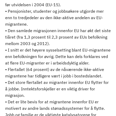
før utvidelsen i 2004 (EU-15).
• Pensjonister, studenter og jobbsøkere utgjorde mer
enn to tredjedeler av den ikke-aktive andelen av EU-
migrantene.
• Den samlede migrasjonen innenfor EU har økt det siste
tiåret (fra 1,3 prosent til 2,3 prosent av EUs befolkning
mellom 2003 og 2012).
• I snitt er det høyere sysselsetting blant EU-migrantene
enn befolkningen for øvrig. Dette kan dels forklares ved
at flere EU-migranter er i arbeidsdyktig alder.
• Flertallet (64 prosent) av de nåværende ikke-aktive
migrantene har tidligere vært i jobb i bostedslandet.
• Det store flertallet av migranter innenfor EU flytter for
å jobbe. Inntektsforskjeller er en viktig driver for
migrasjon.
• Det er lite bevis for at migrantene innenfor EU er
motivert av andre lands stønadssystemer for å flytte.
Jobb og familie er de viktigste katalysatorene for