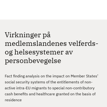
H
c
h
o
p
p
t
Virkninger på
i
l
medlemslandenes velferds-
h
og helsesystemer av
o
v
personbevegelse
e
d
i
Fact finding analysis on the impact on Member States’
n
social security systems of the entitlements of non-
n
active intra-EU migrants to special non-contributory
h
cash benefits and healthcare granted on the basis of
o
residence
l