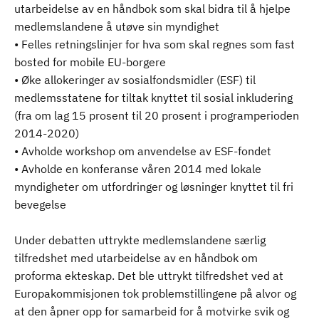
utarbeidelse av en håndbok som skal bidra til å hjelpe
medlemslandene å utøve sin myndighet
• Felles retningslinjer for hva som skal regnes som fast
bosted for mobile EU-borgere
• Øke allokeringer av sosialfondsmidler (ESF) til
medlemsstatene for tiltak knyttet til sosial inkludering
(fra om lag 15 prosent til 20 prosent i programperioden
2014-2020)
• Avholde workshop om anvendelse av ESF-fondet
• Avholde en konferanse våren 2014 med lokale
myndigheter om utfordringer og løsninger knyttet til fri
bevegelse
Under debatten uttrykte medlemslandene særlig
tilfredshet med utarbeidelse av en håndbok om
proforma ekteskap. Det ble uttrykt tilfredshet ved at
Europakommisjonen tok problemstillingene på alvor og
at den åpner opp for samarbeid for å motvirke svik og