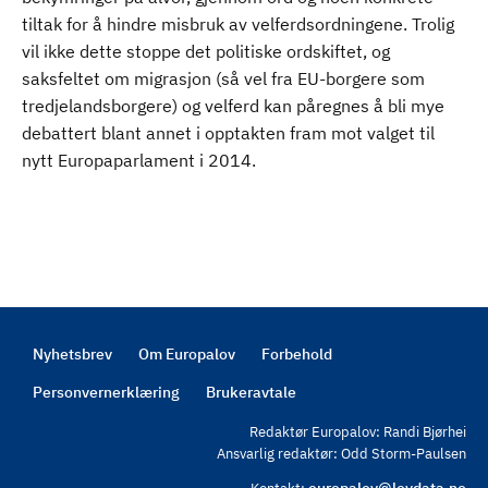
tiltak for å hindre misbruk av velferdsordningene. Trolig
vil ikke dette stoppe det politiske ordskiftet, og
saksfeltet om migrasjon (så vel fra EU-borgere som
tredjelandsborgere) og velferd kan påregnes å bli mye
debattert blant annet i opptakten fram mot valget til
nytt Europaparlament i 2014.
Nyhetsbrev
Om Europalov
Forbehold
Footer
Personvernerklæring
Brukeravtale
Redaktør Europalov: Randi Bjørhei
Ansvarlig redaktør: Odd Storm-Paulsen