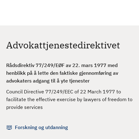
H
c
h
o
p
p
t
Advokattjenestedirektivet
i
l
h
Rådsdirektiv 77/249/EØF av 22. mars 1977 med
o
henblikk på å lette den faktiske gjennomføring av
v
advokaters adgang til å yte tjenester
e
d
Council Directive 77/249/EEC of 22 March 1977 to
i
facilitate the effective exercise by lawyers of freedom to
n
provide services
n
h
Forskning og utdanning
o
l