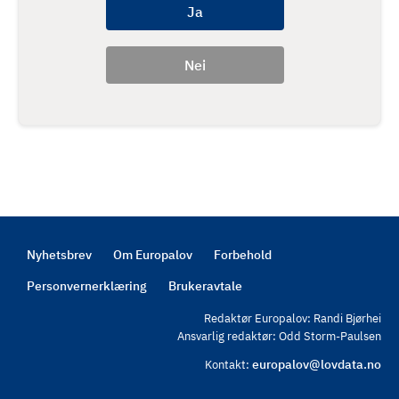
Nyhetsbrev
Om Europalov
Forbehold
Footer
Personvernerklæring
Brukeravtale
Redaktør Europalov: Randi Bjørhei
Ansvarlig redaktør: Odd Storm-Paulsen
europalov@lovdata.no
Kontakt: