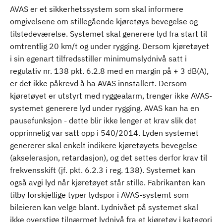
AVAS er et sikkerhetssystem som skal informere
omgivelsene om stillegående kjøretøys bevegelse og
tilstedeværelse. Systemet skal generere lyd fra start til
omtrentlig 20 km/t og under rygging. Dersom kjøretøyet
i sin egenart tilfredsstiller minimumslydnivå satt i
regulativ nr. 138 pkt. 6.2.8 med en margin på + 3 dB(A),
er det ikke påkrevd å ha AVAS innstallert. Dersom
kjøretøyet er utstyrt med ryggealarm, trenger ikke AVAS-
systemet generere lyd under rygging. AVAS kan ha en
pausefunksjon - dette blir ikke lenger et krav slik det
opprinnelig var satt opp i 540/2014. Lyden systemet
genererer skal enkelt indikere kjøretøyets bevegelse
(akselerasjon, retardasjon), og det settes derfor krav til
frekvensskift (jf. pkt. 6.2.3 i reg. 138). Systemet kan
også avgi lyd når kjøretøyet står stille. Fabrikanten kan
tilby forskjellige typer lydspor i AVAS-systemt som
bileieren kan velge blant. Lydnivået på systemet skal
ikke overstige tilnærmet lydnivå fra et kjøretøy i kategori