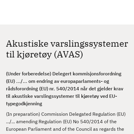
H
c
h
o
p
p
t
Akustiske varslingssystemer
i
l
til kjøretøy (AVAS)
h
o
v
(Under forberedelse) Delegert kommisjonsforordning
e
(EU) .../... om endring av europaparlaments- og
d
rådsforordning (EU) nr. 540/2014 når det gjelder krav
i
til akustiske varslingssystemer til kjøretøy ved EU-
n
typegodkjenning
n
(In preparation) Commission Delegated Regulation (EU)
h
.../... amending Regulation (EU) No 540/2014 of the
o
European Parliament and of the Council as regards the
l