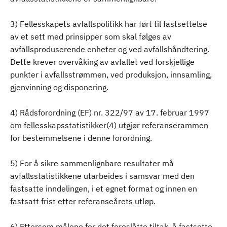
3) Fellesskapets avfallspolitikk har ført til fastsettelse
av et sett med prinsipper som skal følges av
avfallsproduserende enheter og ved avfallshåndtering.
Dette krever overvåking av avfallet ved forskjellige
punkter i avfallsstrømmen, ved produksjon, innsamling,
gjenvinning og disponering.
4) Rådsforordning (EF) nr. 322/97 av 17. februar 1997
om fellesskapsstatistikker(4) utgjør referanserammen
for bestemmelsene i denne forordning.
5) For å sikre sammenlignbare resultater må
avfallsstatistikkene utarbeides i samsvar med den
fastsatte inndelingen, i et egnet format og innen en
fastsatt frist etter referanseårets utløp.
6) Ettersom målene for det foreslåtte tiltak, å fastsette