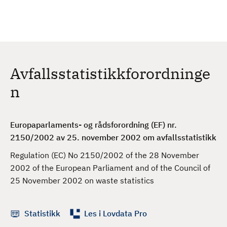
H
c
h
o
p
p
t
Avfallsstatistikkforordninge
i
l
n
h
o
v
Europaparlaments- og rådsforordning (EF) nr.
e
2150/2002 av 25. november 2002 om avfallsstatistikk
d
Regulation (EC) No 2150/2002 of the 28 November
i
2002 of the European Parliament and of the Council of
n
25 November 2002 on waste statistics
n
h
o
Statistikk
Les i Lovdata Pro
l