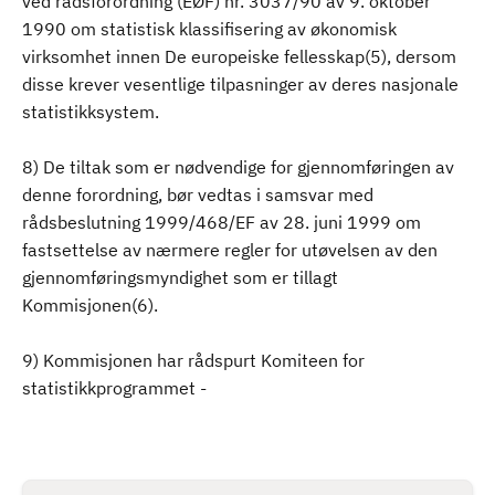
ved rådsforordning (EØF) nr. 3037/90 av 9. oktober
1990 om statistisk klassifisering av økonomisk
virksomhet innen De europeiske fellesskap(5), dersom
disse krever vesentlige tilpasninger av deres nasjonale
statistikksystem.
8) De tiltak som er nødvendige for gjennomføringen av
denne forordning, bør vedtas i samsvar med
rådsbeslutning 1999/468/EF av 28. juni 1999 om
fastsettelse av nærmere regler for utøvelsen av den
gjennomføringsmyndighet som er tillagt
Kommisjonen(6).
9) Kommisjonen har rådspurt Komiteen for
statistikkprogrammet -