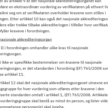
er av artikkel 9 at det nasjonale akkrediteringsorganet kan
føre en ekstraordinær vurdering av verifikatøren på ethvert t
rsikre seg om at verifikatøren overholder kravene som stilles i
ngen. Etter artikkel 10 kan også det nasjonale akkrediterings
re eller trekke tilbake akkrediteringen i tilfeller hvor verifika
fyller kravene i forordningen.
 nasjonale akkrediteringsorgan
 II i forordningen omhandler ulike krav til nasjonale
teringsorgan.
t ikke er spesifikke bestemmelser om kravene til nasjonale
teringsorgan, er det standarden i forordning (EF) 765/2008 s
 se artikkel 11.
rtikkel 12 skal det nasjonale akkrediteringsorganet utnevne en
ngsgruppe for hver vurdering som utføres etter kravene i den
erte standarden omtalt i artikkel 1, (EF) 765/2008. Artikkele
n vurderingsgruppe skal bestå av minst én person, og lister vide
 kompetanse personen(e) skal inneha.