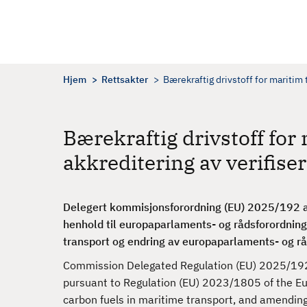
H
o
p
p
t
Hjem
Rettsakter
Bærekraftig drivstoff for maritim t
i
l
h
Bærekraftig drivstoff for
o
akkreditering av verifise
v
e
d
Delegert kommisjonsforordning (EU) 2025/192 av
i
henhold til
europaparlaments- og rådsforordnin
n
transport og endring av europaparlaments- og r
n
h
Commission Delegated Regulation (EU) 2025/192 o
o
pursuant to Regulation (EU) 2023/1805 of the Eu
l
carbon fuels in maritime transport, and amendin