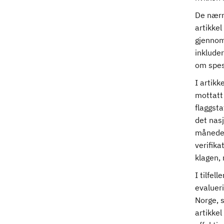
De nærm
artikkel
gjennomf
inkluder
om spesi
I artikk
mottatt 
flaggsta
det nasj
måneder 
verifika
klagen, 
I tilfel
evalueri
Norge, 
artikkel