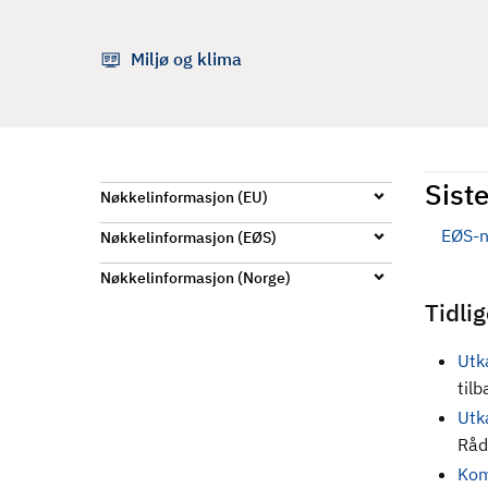
d
Miljø og klima
Siste
Nøkkelinformasjon (EU)
EØS-n
Nøkkelinformasjon (EØS)
Nøkkelinformasjon (Norge)
Tidli
Utk
til
Utk
Råd
Kom