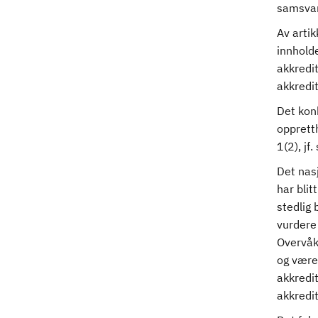
samsva
Av artik
innhold
akkredit
akkredi
Det konk
oppretth
1(2), jf
Det nasj
har blit
stedlig 
vurdere 
Overvåk
og være
akkredit
akkredit