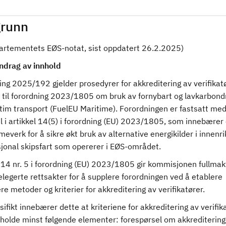
runn
artementets EØS-notat, sist oppdatert 26.2.2025
)
drag av innhold
ng 2025/192 gjelder prosedyrer for akkreditering av verifikatø
 til forordning 2023/1805 om bruk av fornybart og lavkarbondr
itim transport (FuelEU Maritime). Forordningen er fastsatt me
i artikkel 14(5) i forordning (EU) 2023/1805, som innebærer e
verk for å sikre økt bruk av alternative energikilder i innenri
sjonal skipsfart som opererer i EØS-området.
 14 nr. 5 i forordning (EU) 2023/1805 gir kommisjonen fullmakt 
legerte rettsakter for å supplere forordningen ved å etablere
ere metoder og kriterier for akkreditering av verifikatører.
ifikt innebærer dette at kriteriene for akkreditering av verifik
holde minst følgende elementer: forespørsel om akkreditering