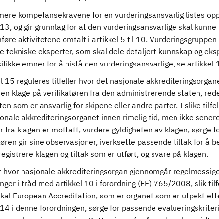
ere kompetansekravene for en vurderingsansvarlig listes opp
 13, og gir grunnlag for at den vurderingsansvarlige skal kunne
øre aktivitetene omtalt i artikkel 5 til 10. Vurderingsgruppen
e tekniske eksperter, som skal dele detaljert kunnskap og eks
fikke emner for å bistå den vurderingsansvarlige, se artikkel 
el 15 reguleres tilfeller hvor det nasjonale akkrediteringsorgan
en klage på verifikatøren fra den administrerende staten, rede
ten som er ansvarlig for skipene eller andre parter. I slike tilfel
onale akkrediteringsorganet innen rimelig tid, men ikke senere
fra klagen er mottatt, vurdere gyldigheten av klagen, sørge fo
tøren gir sine observasjoner, iverksette passende tiltak for å 
registrere klagen og tiltak som er utført, og svare på klagen.
ler hvor nasjonale akkrediteringsorgan gjennomgår regelmessig
nger i tråd med artikkel 10 i forordning (EF) 765/2008, slik tilfe
skal European Accreditation, som er organet som er utpekt ett
 14 i denne forordningen, sørge for passende evalueringskriter