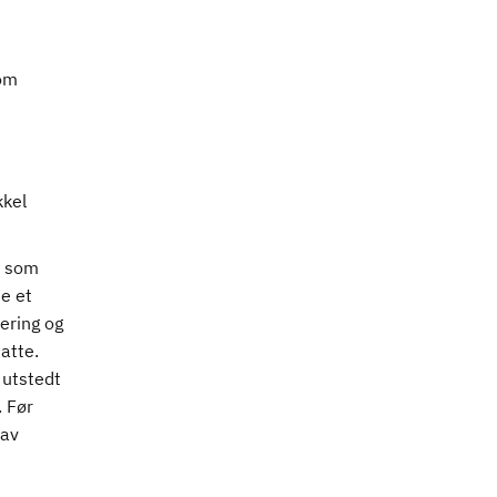
 om
kkel
e som
de et
sering og
atte.
 utstedt
. Før
 av