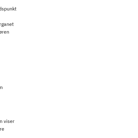
idspunkt
organet
tøren
om
n viser
re