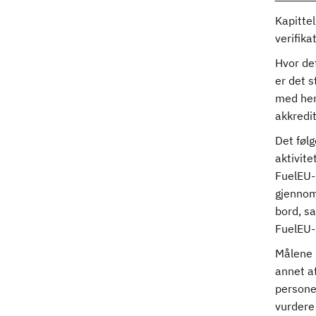
Kapittel
verifika
Hvor det
er det 
med hen
akkredit
Det følg
aktivite
FuelEU-r
gjennom
bord, s
FuelEU-
Målene 
annet a
personel
vurdere