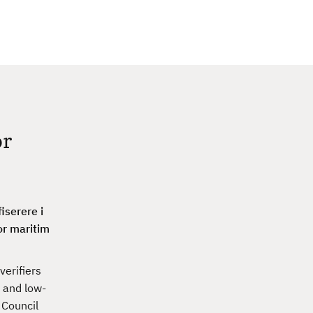
c
h
or
iserere i
or maritim
erifiers
 and low-
 Council