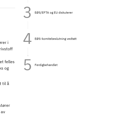
EØS/EFTA og EU diskuterer
EØS-komitebeslutning vedtatt
rer i
ivstoff
d
t felles
Ferdigbehandlet
ks og
til å
atører
 av