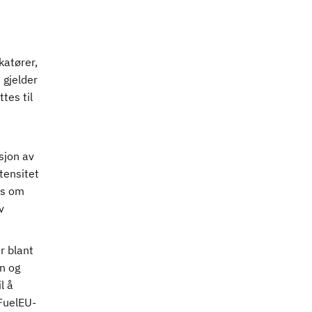
katører,
 gjelder
tes til
sjon av
tensitet
es om
v
r blant
n og
l å
 FuelEU-