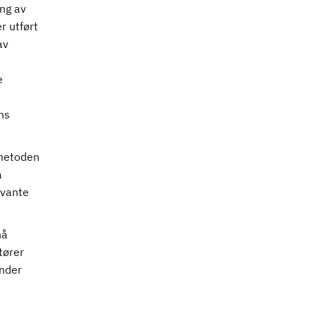
ng av
r utført
av
e
ns
 metoden
å
evante
nå
tører
under