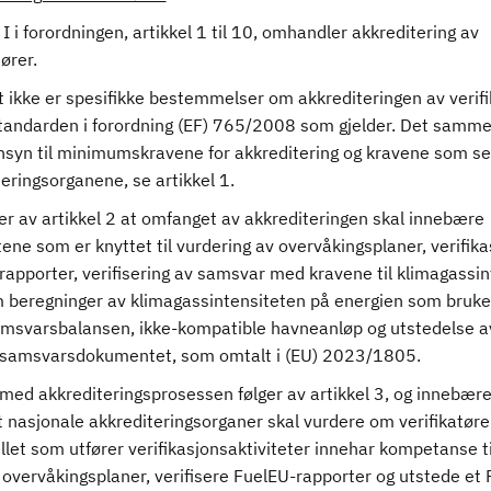
 I i forordningen, artikkel 1 til 10, omhandler akkreditering av
tører.
 ikke er spesifikke bestemmelser om akkrediteringen av verifi
standarden i forordning (EF) 765/2008 som gjelder. Det samme
syn til minimumskravene for akkreditering og kravene som set
eringsorganene, se artikkel 1.
er av artikkel 2 at omfanget av akkrediteringen skal innebære
tene som er knyttet til vurdering av overvåkingsplaner, verifika
apporter, verifisering av samsvar med kravene til klimagassin
 beregninger av klimagassintensiteten på energien som bruk
amsvarsbalansen, ikke-kompatible havneanløp og utstedelse a
samsvarsdokumentet, som omtalt i (EU) 2023/1805.
med akkrediteringsprosessen følger av artikkel 3, og innebære
t nasjonale akkrediteringsorganer skal vurdere om verifikatøre
let som utfører verifikasjonsaktiviteter innehar kompetanse ti
 overvåkingsplaner, verifisere FuelEU-rapporter og utstede et