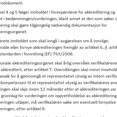
rsdokument.
kel 4 og 5 følger innholdet i forespørslene for akkreditering og
et i bedømmingen/vurderingen, blant annet at den som søker
ering skal gjøre tilgjengelig nødvendig dokumentasjon for
teringsorganet.
rete innholdet som skal inngå i avgjørelsen om å innvilge,
olde eller fornye akkrediteringen fremgår av artikkel 6, jf. arti
. standarden i forordning (EF) 765/2008.
onale akkrediteringsorganet skal årlig overvåke verifikatøren
t akkreditert, etter artikkel 7. Overvåkingen skal minst innehol
besøk for å gjennomgå et representativt utvalg av intern verifi
kompetansen til et representativt utvalg av verifikatørens ans
ingen skal skje innen 12 måneder etter at akkrediteringen var
 grunnlag for vurderingen om opprettholdelse av akkreditering
eringen utløper, må verifikatøren søke om eventuell fornyelse
eringen, etter artikkel 8.