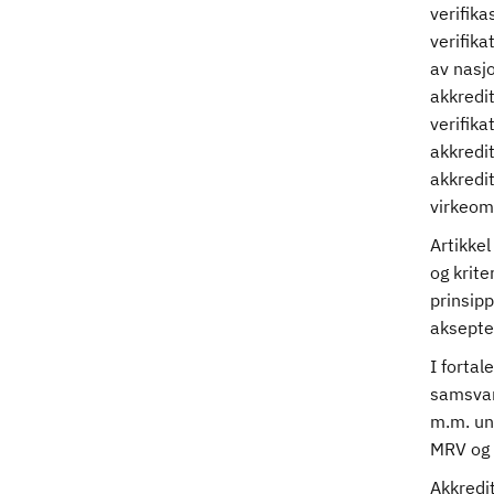
verifik
verifika
av nasjo
akkredi
verifika
akkredi
akkredit
virkeom
Artikkel
og krite
prinsipp
aksepte
I fortal
samsvar
m.m. un
MRV og 
Akkredit