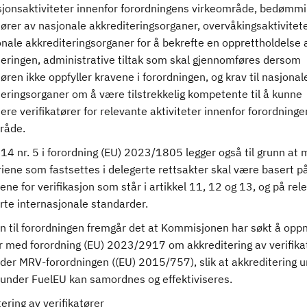
asjonsaktiviteter innenfor forordningens virkeområde, bedømmi
tører av nasjonale akkrediteringsorganer, overvåkingsaktivitete
nale akkrediteringsorganer for å bekrefte en opprettholdelse 
teringen, administrative tiltak som skal gjennomføres dersom
tøren ikke oppfyller kravene i forordningen, og krav til nasjonal
teringsorganer om å være tilstrekkelig kompetente til å kunne
ere verifikatører for relevante aktiviteter innenfor forordninge
råde.
 14 nr. 5 i forordning (EU) 2023/1805 legger også til grunn at
riene som fastsettes i delegerte rettsakter skal være basert p
ene for verifikasjon som står i artikkel 11, 12 og 13, og på rel
rte internasjonale standarder.
en til forordningen fremgår det at Kommisjonen har søkt å opp
 med forordning (EU) 2023/2917 om akkreditering av verifika
der MRV-forordningen ((EU) 2015/757), slik at akkreditering 
under FuelEU kan samordnes og effektiviseres.
ering av verifikatører