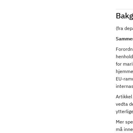
Bakg
(fra
dep
Sammen
Forordni
henhold
for mar
hjemmel 
EU-ramme
interna
Artikkel
vedta de
ytterlig
Mer spes
må inne