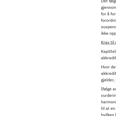
Det følg
gjennom
for å fo
forordni
suspende
ikke opp
Krav til
Kapittel
akkredi
Hvor de
akkredi
gjelder,
Ifølge a
vurderi
harmonis
til at e
hvilken