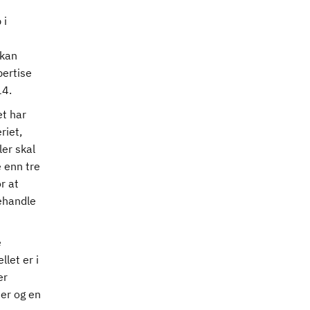
 i
 kan
pertise
14.
et har
riet,
ler skal
 enn tre
r at
behandle
e
llet er i
er
ier og en