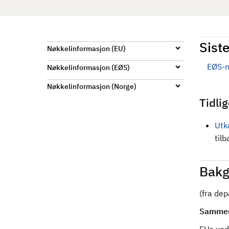
d
Siste
Nøkkelinformasjon (EU)
EØS-n
Nøkkelinformasjon (EØS)
Nøkkelinformasjon (Norge)
Tidli
Utk
til
Bakg
(fra de
Sammen