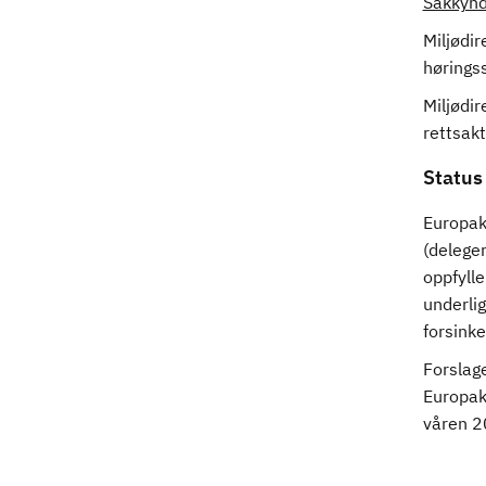
Sakkynd
Miljødir
høringss
Miljødir
rettsak
Status
Europak
(delege
oppfylle
underlig
forsinke
Forslage
Europak
våren 2