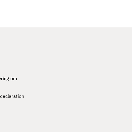
c
h
æring om
 declaration