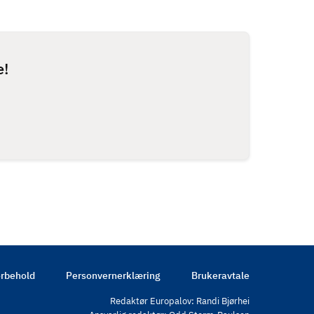
e!
rbehold
Personvernerklæring
Brukeravtale
Redaktør Europalov: Randi Bjørhei