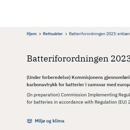
H
o
p
p
t
Hjem
Rettsakter
Batteriforordningen 2023: erklær
i
l
h
Batteriforordningen 202
o
v
e
(Under forberedelse) Kommisjonens gjennomføring
d
karbonavtrykk for batterier i samsvar med euro
i
(In preparation) Commission Implementing Regulati
n
for batteries in accordance with Regulation (EU
n
h
o
Miljø og klima
l