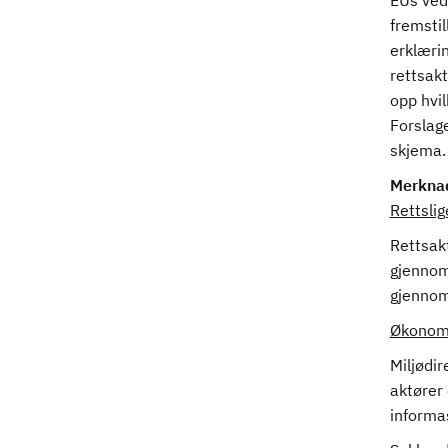
EUs vedt
fremstil
erklærin
rettsakt
opp hvi
Forslage
skjema
Merkna
Rettsli
Rettsak
gjennom
gjennom
Økonomi
Miljødir
aktører 
informas