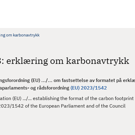
ing om karbonavtrykk
3: erklæring om karbonavtrykk
sforordning (EU) .../... om fastsettelse av formatet på erkl
paparlaments- og rådsforordning
(EU) 2023/1542
on (EU) .../... establishing the format of the carbon footprint
) 2023/1542 of the European Parliament and of the Council