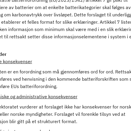
atte batteriforordning (EU/2023/1542) artikkel 7 gir plikt til
lere av batterier om at enkelte batterikategorier skal følges av
g om karbonavtrykk over livsløpet. Dette forslaget til underli
 etablerer et felles format for slike erklæringer. Artikkel 7 liste
lken informasjon som minimum skal være med i en slik erklæri
t til rettsakt setter disse informasjonselementene i system i 
.
der
ge konsekvenser
ten er en forordning som må gjennomføres ord for ord. Rettsak
føres ved henvisning i den kommende batteriforskriften som 
føre EUs batteriforordning.
ske og administrative konsekvenser
ektoratet vurderer at forslaget ikke har konsekvenser for nors
eller norske myndigheter. Forslaget vil forenkle tilsyn ved at
jon blir gitt på et strukturert format.