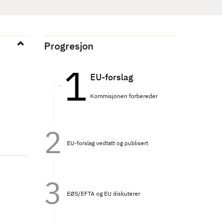
Progresjon
EU-forslag
Kommisjonen forbereder
EU-forslag vedtatt og publisert
EØS/EFTA og EU diskuterer