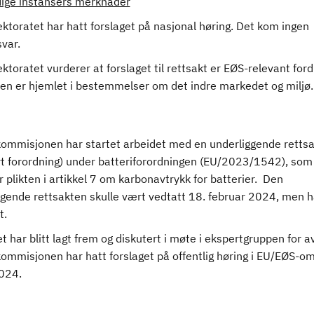
ige instansers merknader
ektoratet har hatt forslaget på nasjonal høring. Det kom ingen
var.
ektoratet vurderer at forslaget til rettsakt er EØS-relevant ford
ten er hjemlet i bestemmelser om det indre markedet og miljø.
ommisjonen har startet arbeidet med en underliggende rettsa
rt forordning) under batteriforordningen (EU/2023/1542), som
r plikten i artikkel 7 om karbonavtrykk for batterier. Den
gende rettsakten skulle vært vedtatt 18. februar 2024, men ha
t.
t har blitt lagt frem og diskutert i møte i ekspertgruppen for av
ommisjonen har hatt forslaget på offentlig høring i EU/EØS-o
024.