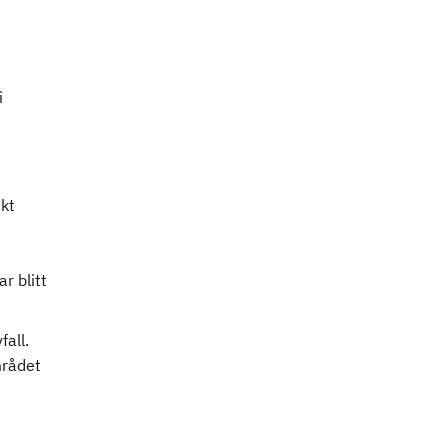
i
kt
r blitt
fall.
mrådet