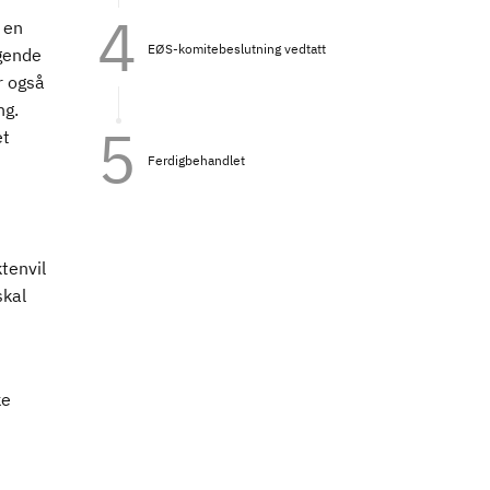
 en
EØS-komitebeslutning vedtatt
ggende
r også
ng.
et
Ferdigbehandlet
tenvil
skal
ke