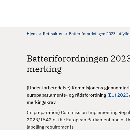
H
o
p
p
t
Hjem
Rettsakter
Batteriforordningen 2023: utfyll
i
l
h
Batteriforordningen 2023
o
merking
v
e
d
(Under forberedelse) Kommisjonens gjennomførin
i
europaparlaments- og rådsforordning
(EU) 2023
n
merkingskrav
n
h
(In preparation) Commission Implementing Regulat
o
2023/1542 of the European Parliament and of the
l
labelling requirements