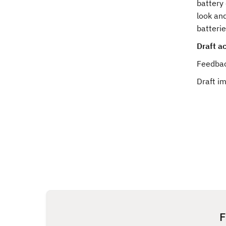
battery
look and
batterie
Draft ac
Feedbac
Draft i
F