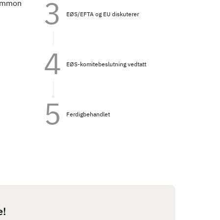
common
EØS/EFTA og EU diskuterer
EØS-komitebeslutning vedtatt
Ferdigbehandlet
e!