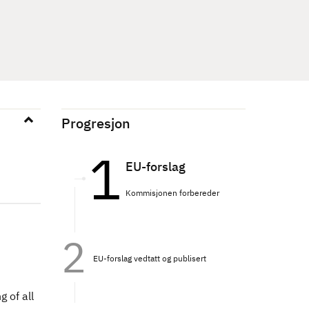
Progresjon
EU-forslag
Kommisjonen forbereder
EU-forslag vedtatt og publisert
 of all