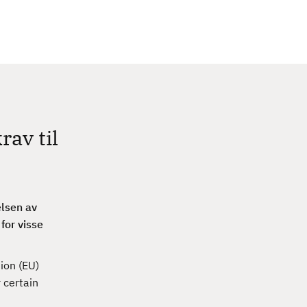
c
h
av til
elsen av
for visse
ion (EU)
 certain